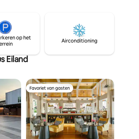
keukenbenodigdheden, muzieksysteem
r Bahru
en Netflix TV. Elke hoek heeft een lieve
minuten
verrassing — alleen voor jullie twee.
stellen of
Short Escape biedt altijd een premium
n
verblijfservaring.
htig
arkeren op het
Airconditioning
errein
s Eiland
Favoriet van gasten
Favoriet van gasten