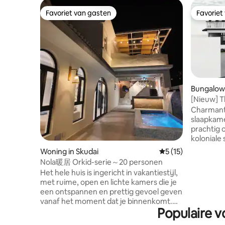
Favoriet van gasten
Favoriet
Favoriet van gasten
Favoriet
Bungalow 
[Nieuw] T
slaapkam
Charmant v
biljarttafe
slaapkamer
prachtig 
koloniale 
5.000 vie
Woning in Skudai
Gemiddelde beoorde
5 (15)
gezinnen,
Nola暖居 Orkid-serie～20 personen
samen reizen. Hoogte
Het hele huis is ingericht in vakantiestijl,
slaapkame
met ruime, open en lichte kamers die je
queensize
een ontspannen en prettig gevoel geven
eenpersoo
vanaf het moment dat je binnenkomt.De
uitklapba
Populaire v
inrichting is volledig uitgerust, van
eenpersoo
comfortabel beddengoed tot prachtige
minuten 