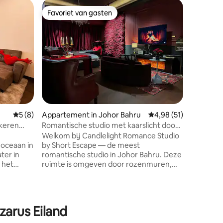
Woning i
Favoriet van gasten
Favorie
Favoriet van gasten
Favorie
Villa-Jo
parkeerp
Stadsgebi
één verdi
gemeubil
bijeenko
of bruilo
aircondi
24/7 beveilig
recensies
Smart-tv
Onbeperkt
Gemiddelde beoordeling van 5 uit 5, 8 recensies
5 (8)
Appartement in Johor Bahru
Gemiddelde beoordelin
4,98 (51)
Karaokesysteem Ke
afzuigkap
keren
Romantische studio met kaarslicht door
kookgere
Short Escape R&F Jb
Welkom bij Candlelight Romance Studio
inductie
oceaan in
by Short Escape — de meest
ter in
romantische studio in Johor Bahru. Deze
 het
ruimte is omgeven door rozenmuren,
t op de
zachte verlichting en gezellige warmte
onsopgang
en is ontworpen voor liefde en feest.
ngericht
Perfect voor stellen, jubilea of
ifi,
aanzoeken, het wordt geleverd met een
zarus Eiland
te
prachtig XXL rozenboeket, zacht 5-
ieningen.
sterren beddengoed,