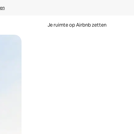
ven
Je ruimte op Airbnb zetten
ken of swipen.