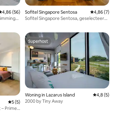
Gemiddelde beoordeling van 4,86 uit 5, 56 recensies
4,86 (56)
Sofitel Singapore Sentosa
Gemiddelde beoordeli
4,86 (7)
ecensies
wimming
Sofitel Singapore Sentosa, geselecteerd
door het hotel
Superhost
Superhost
Woning in Lazarus Island
Gemiddelde beoordel
4,8 (5)
2000 by Tiny Away
Gemiddelde beoordeling van 5 uit 5, 5 recensies
5 (5)
 – Prime