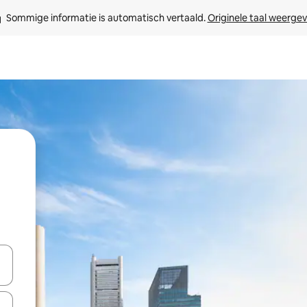
Sommige informatie is automatisch vertaald. 
Originele taal weerge
een keuze met je de pijltjestoetsen omhoog en omlaag, óf door te tik