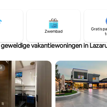
Geniet van directe toegang tot
aar het Permas Food District •
winkelcentra en CIQ, met Joho
n naar IKEA Tebrau • 15
City Square op slechts enkele 
aar winkelcentrum Southkey •
afstand. Een perfect uitje voor 
n naar Mt Austin • 30 minuten
iedereen die op zoek is naar ee
land
premium verblijf met een prac
Gratis p
uitzicht vanaf het balkon.
Zwembad
t
geweldige vakantiewoningen in Lazaru
st
st