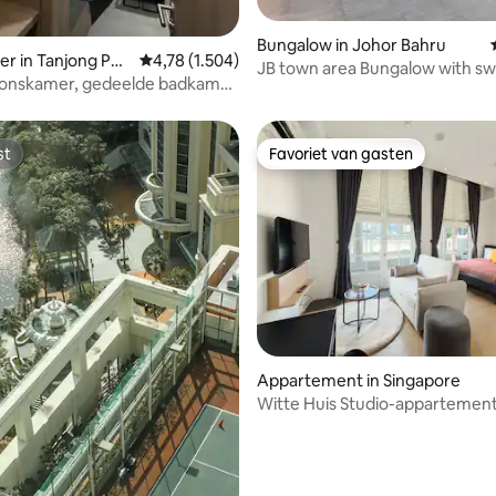
Bungalow in Johor Bahru
g van 4,91 uit 5, 11 recensies
r in Tanjong Pag
Gemiddelde beoordeling van 4,78 uit 5, 1.504 r
4,78 (1.504)
JB town area Bungalow with s
onskamer, gedeelde badkamer
by Urban nook
g Pagar
st
Favoriet van gasten
st
Favoriet van gasten
Appartement in Singapore
Witte Huis Studio-appartement
Bugis