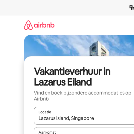
Ga
direct
naar
inhoud
Vakantieverhuur in
Lazarus Eiland
Vind en boek bijzondere accommodaties op
Airbnb
Locatie
Wanneer er suggesties beschikbaar zijn, maak je 
Aankomst