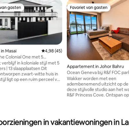
 van gasten
Favoriet van gasten
 van gasten
Favoriet van gasten
in Masai
Gemiddelde beoordeling van 4,98 uit 5, 45 
4,98 (45)
he Colonial One met 5
ers – Enorm gazon en
erblijf in koloniale stijl met 5
Appartement in Johor Bahru
l
s | 13 slaapplaatsen Dit
Ocean Geneva bij R&f FOC par
ontworpen zwart-witte huis in
Onbelemmerd zeezicht
Wakker worden met een
stijl ligt op een ruim perceel van
adembenemend uitzicht op de 
rkante voet en is perfect voor
ling van 5 uit 5, 15 recensies
deze stijlvolle studio aan het wa
 grote groepen of vrienden die
R&F Princess Cove. Ontspan op
punten: • 5
ruime eigen balkon met uitzich
rs (4 met eigen badkamer) • 4
zee, perfect voor koffie bij z
 bedden, 1 super
of avonddrankjes. Zorgvuldig i
nsbed, 1 slaapbank, 1
met een queensize bed, snelle w
ar bed met twee
oorzieningen in vakantiewoningen in La
smart-tv, een volledig uitgerus
nsbedden van 1,90 m • 5
kitchenette en moderne voorz
naar de AEON-supermarkt • 5