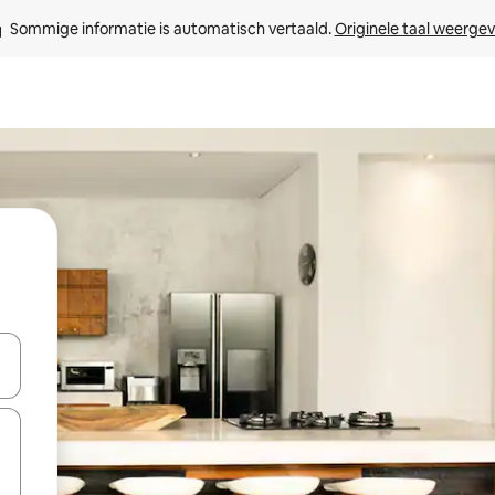
Sommige informatie is automatisch vertaald. 
Originele taal weerge
een keuze met je de pijltjestoetsen omhoog en omlaag, óf door te tik