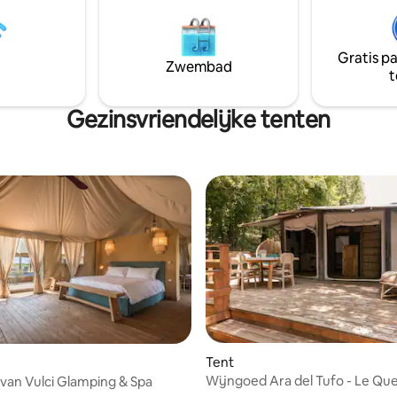
 sterren, omgeven door
eme di Carota: een
 toevluchtsoord waar modern
Gratis p
samengaat met de magie van
Zwembad
t
unieke locatie.
Gezinsvriendelijke tenten
eling van 4 uit 5, 3 recensies
Tent
Wijngoed Ara del Tufo - Le Qu
an Vulci Glamping & Spa