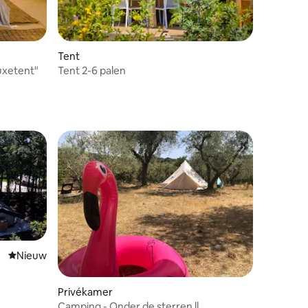
Tent
uxetent"
Tent 2-6 palen
Nieuwe accommodatie
Nieuw
ecensies
Privékamer
Camping - Onder de sterren ll