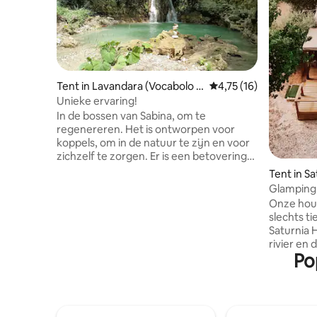
Tent in Lavandara (Vocabolo V
Gemiddelde beoordelin
4,75 (16)
oltafonte)
Unieke ervaring!
In de bossen van Sabina, om te
regenereren. Het is ontworpen voor
koppels, om in de natuur te zijn en voor
zichzelf te zorgen. Er is een betovering
op het landgoed; een natuurlijk
Tent in Sa
zwembad aan de voet van een waterval,
Glamping E
bron met pH 8,7. Vraag exclusieve
Springs
Onze hout
toegang aan. Voor wie een maand van
slechts t
tevoren boekt, is een heiligdom voor een
Saturnia H
hele dag voor twee personen (waarde 50
rivier en
euro) gratis. Gratis toevluchtsoord voor
Po
Maremma, Toscane
2 nachten. Voor 3 nachten,
je wakker
toevluchtsoord en gratis Thaisonoro-
van de na
massagebehandeling van 90 minuten
geurige pl
(didgeridoo en Tibetaanse klankschalen).
ontdek je