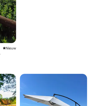
Nieuwe accommodatie
Nieuw