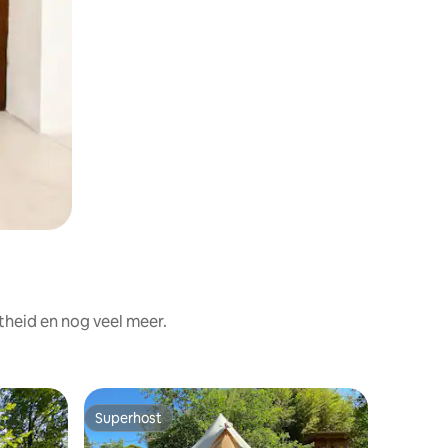
theid en nog veel meer.
Tent in S
Superhost
Superhost
CàSolare