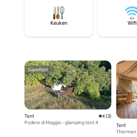
Voor 4 nachten, toevluchtsoord,
onder de
massage en diner voor 2 personen,
ongerepte natuur. S
gratis.
exclusief
comfort 
Keuken
Wifi
een echt 
Superhost
Superhost
Tent
Gemiddelde beoord
4 (3)
Podere di Maggio - glamping tent 4
Tent
Thermen v