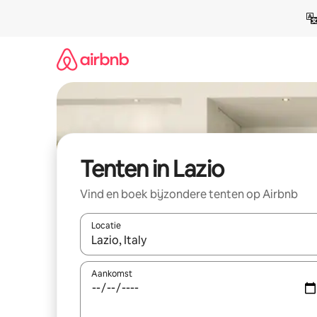
Ga
direct
naar
inhoud
Tenten in Lazio
Vind en boek bijzondere tenten op Airbnb
Locatie
Wanneer er suggesties beschikbaar zijn, maak je 
Aankomst