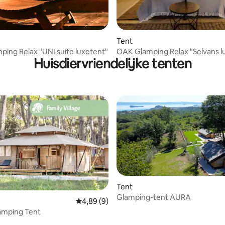
eling van 5 uit 5, 3 recensies
Tent
ing Relax "UNI suite luxetent"
OAK Glamping Relax "Selvans l
Huisdiervriendelijke tenten
Tent
Glamping-tent AURA
Gemiddelde beoordeling van 4,89 uit 5, 9 r
4,89 (9)
amping Tent