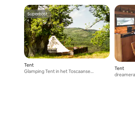
Superhost
Superhost
Tent
Tent
Glamping Tent in het Toscaanse
dreameram
natuurgebied