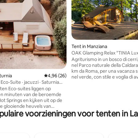
g van 4,75 uit 5, 16 recensies
Tent in Manziana
OAK Glamping Relax "TINIA Lux
tent"
Agriturismo in un bosco di cerr
nel Parco naturale della Caldara
km da Roma, per una vacanza s
turnia
Gemiddelde beoordeling van 4,96 uit 5, 26 r
4,96 (26)
nel verde, con stile e voglia di 
co-Suite · jacuzzi · Saturnia
Un modo diverso di vivere la va
en Eco-suites liggen op
le bellezze naturalisiche e stor
ien minuten van de beroemde
dell'antica Etruria: vicino al lago 
ot Springs en kijken uit op de
Bracciano, alla necropoli di Cer
 de glooiende heuvels van
(UNESCO), al mare di Santa Sev
pulaire voorzieningen voor tenten in La
. Elke ochtend word
(Pyrgi), alle Terme di Stigliano. 
 met de rustgevende geluiden
posto giusto se cercate Relax e
tuur en adem je de frisse,
un'esperienza emozionale inve
attelandslucht in. In de avond
semplice camera di albergo.
 de authentieke luxe van slapen