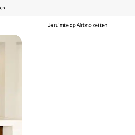
ven
Je ruimte op Airbnb zetten
ken of swipen.