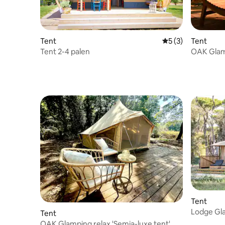
Tent
Gemiddelde beoord
5 (3)
Tent
Tent 2-4 palen
OAK Glamp
Tent
Lodge Gl
Tent
OAK Glamping relax 'Semia-luxe tent'