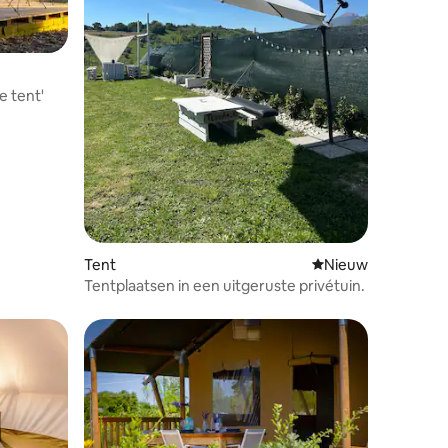
e tent'
Tent
Nieuwe accommoda
Nieuw
Tentplaatsen in een uitgeruste privétuin.