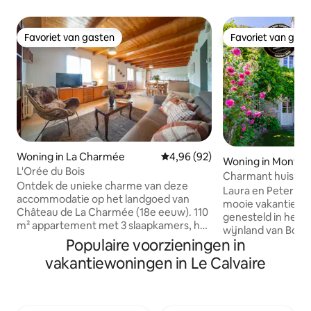
Favoriet van gasten
Favoriet van gas
Favoriet van gasten
Favoriet van gas
Woning in La Charmée
Gemiddelde beoordeling van 4,9
4,96 (92)
Woning in Montce
L'Orée du Bois
nant
Charmant huis in 
Ontdek de unieke charme van deze
Coquelicots'
Laura en Peter ve
accommodatie op het landgoed van
mooie vakantiehuis
Château de La Charmée (18e eeuw). 110
genesteld in het 
m² appartement met 3 slaapkamers, het
wijnland van Bou
combineert moderniteit en oud
Populaire voorzieningen in
schuur ligt op sle
karakter, en biedt een warme en
Route des Grands 
vakantiewoningen in Le Calvaire
authentieke omgeving met alle
minuten van Beaun
moderne gemakken. Perfect voor het
gerenoveerd met h
ontvangen van een gezin of vrienden
combineert oude
die op zoek zijn naar ontspanning of
modern comfort. 