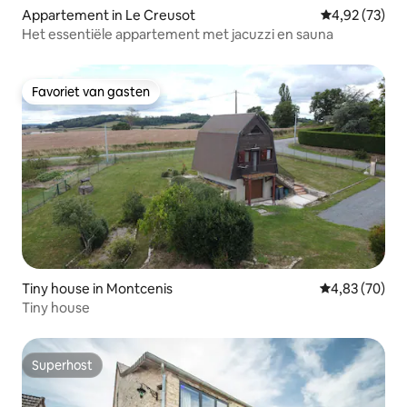
Appartement in Le Creusot
Gemiddelde be
4,92 (73)
Het essentiële appartement met jacuzzi en sauna
Favoriet van gasten
Favoriet van gasten
Tiny house in Montcenis
Gemiddelde be
4,83 (70)
Tiny house
Superhost
Superhost