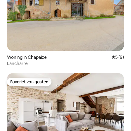
Woning in Chapaize
Gemiddeld
5 (9)
Lancharre
Favoriet van gasten
Favoriet van gasten