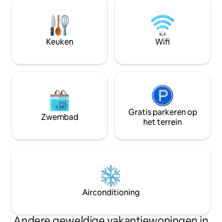
ontdekking. 10 minuten van de
beschikt over 5 s
wijnroute. 10 minuten van een
bedden. Onze accommodatie heeft de
nautische basis. 10 minuten van een
gezinsvriendelijk
groot avonturenpark (boomklimmen).
van de LCD Award
Keuken
Wifi
10 minuten van de groene route. Op 30
gezinsvriendelijk
minuten van Golf de Montchanin en
Beaune.
Gratis parkeren op
Zwembad
het terrein
Airconditioning
Andere geweldige vakantiewoningen in