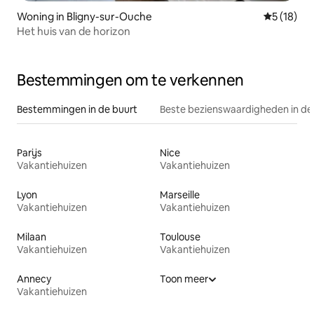
Woning in Bligny-sur-Ouche
Gemiddelde
5 (18)
Het huis van de horizon
Bestemmingen om te verkennen
Bestemmingen in de buurt
Beste bezienswaardigheden in de
Parijs
Nice
Vakantiehuizen
Vakantiehuizen
Lyon
Marseille
Vakantiehuizen
Vakantiehuizen
Milaan
Toulouse
Vakantiehuizen
Vakantiehuizen
Annecy
Toon meer
Vakantiehuizen