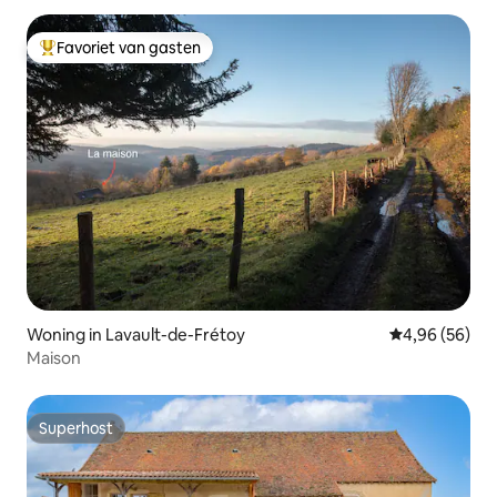
Favoriet van gasten
Topfavoriet van gasten
Woning in Lavault-de-Frétoy
Gemiddelde be
4,96 (56)
Maison
Superhost
Superhost