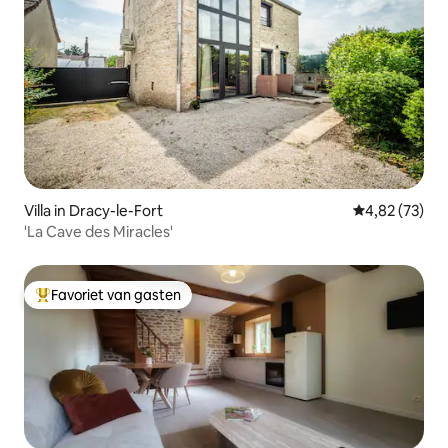
Villa in Dracy-le-Fort
Gemiddelde be
4,82 (73)
'La Cave des Miracles'
Favoriet van gasten
Topfavoriet van gasten