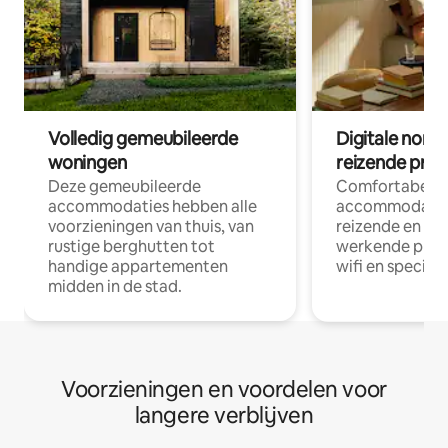
Volledig gemeubileerde
Digitale nom
woningen
reizende prof
Deze gemeubileerde
Comfortabele
accommodaties hebben alle
accommodatie
voorzieningen van thuis, van
reizende en op
rustige berghutten tot
werkende profe
handige appartementen
wifi en special
midden in de stad.
Voorzieningen en voordelen voor
langere verblijven