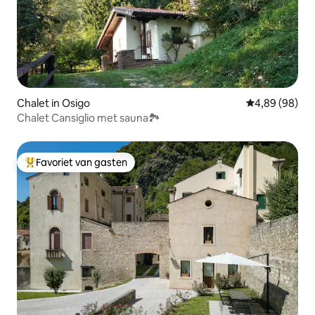
Chalet in Osigo
Gemiddelde be
4,89 (98)
Chalet Cansiglio met sauna🏞️
Favoriet van gasten
Topfavoriet van gasten