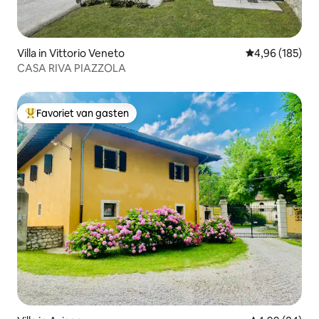
Villa in Vittorio Veneto
Gemiddelde beo
4,96 (185)
CASA RIVA PIAZZOLA
Favoriet van gasten
Topfavoriet van gasten