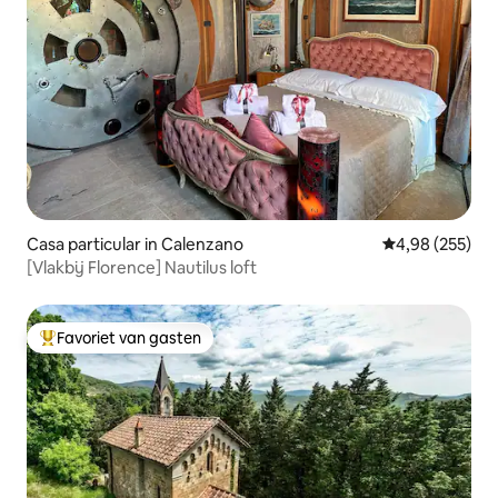
Casa particular in Calenzano
Gemiddelde beo
4,98 (255)
[Vlakbij Florence] Nautilus loft
Favoriet van gasten
Topfavoriet van gasten