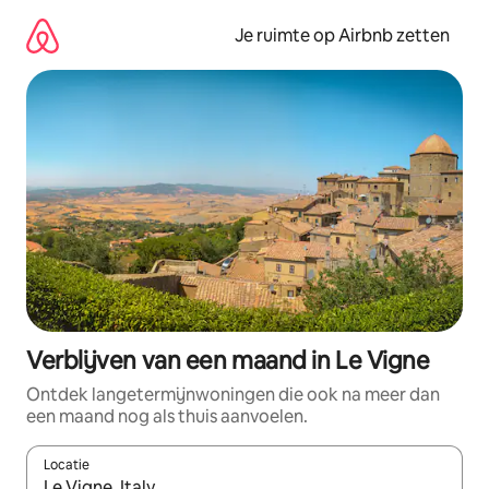
Ga
direct
Je ruimte op Airbnb zetten
naar
inhoud
Verblijven van een maand in Le Vigne
Ontdek langetermijnwoningen die ook na meer dan
een maand nog als thuis aanvoelen.
Locatie
Wanneer er suggesties beschikbaar zijn, maak je een keuze met