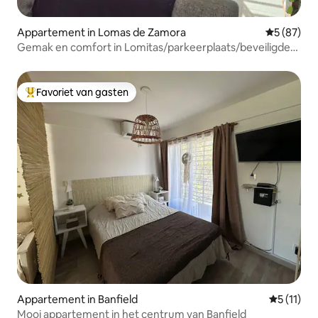
Appartement in Lomas de Zamora
Gemiddelde
5 (87)
Gemak en comfort in Lomitas/parkeerplaats/beveiligde
privéparkeerplaats
Favoriet van gasten
Topfavoriet van gasten
Appartement in Banfield
Gemiddeld
5 (11)
Mooi appartement in het centrum van Banfield