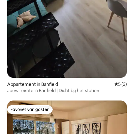
Appartement in Banfield
Gemiddeld
5 (3)
Jouw ruimte in Banfield | Dicht bij het station
Favoriet van gasten
Favoriet van gasten