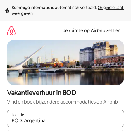
Ga
Sommige informatie is automatisch vertaald. 
Originele taal 
direct
weergeven
naar
inhoud
Je ruimte op Airbnb zetten
Vakantieverhuur in BOD
Vind en boek bijzondere accommodaties op Airbnb
Locatie
Wanneer er suggesties beschikbaar zijn, maak je een keuze met