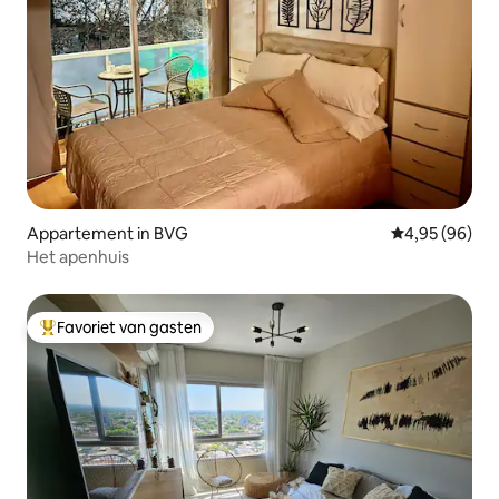
Appartement in BVG
Gemiddelde be
4,95 (96)
Het apenhuis
Favoriet van gasten
Topfavoriet van gasten