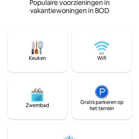
Populaire voorzieningen in
de plek fascineren. Het gebouw is nie
de toren is de hoo
vakantiewoningen in BOD
uitzicht dat het b
op de 19e verdiepi
is hier prachtig. J
en je zult verliefd 
Witte kleren. (la
Droog ontbijt. (inc
partner, infusies,
extra's)
Keuken
Wifi
Gratis parkeren op
Zwembad
het terrein