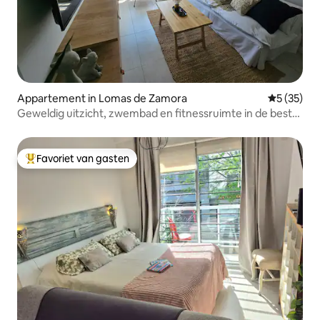
Appartement in Lomas de Zamora
Gemiddelde
5 (35)
Geweldig uitzicht, zwembad en fitnessruimte in de beste
woonwijk
Favoriet van gasten
Topfavoriet van gasten