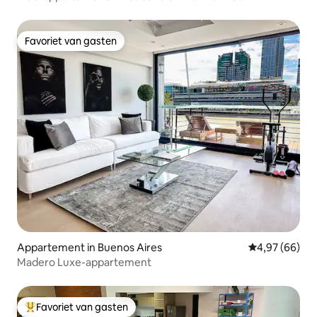
Favoriet van gasten
Favoriet van gasten
Appartement in Buenos Aires
Gemiddelde be
4,97 (66)
Madero Luxe-appartement
Favoriet van gasten
Topfavoriet van gasten