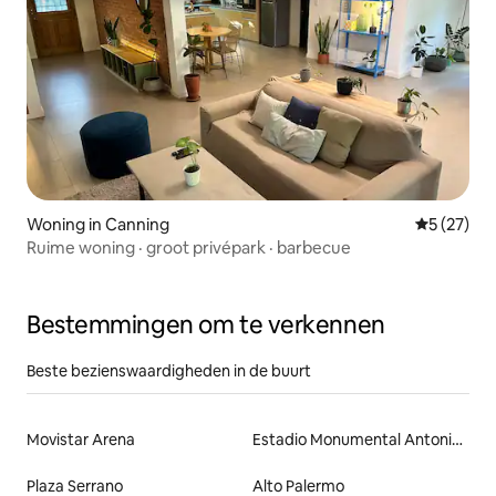
Woning in Canning
Gemiddelde
5 (27)
Ruime woning · groot privépark · barbecue
Bestemmingen om te verkennen
Beste bezienswaardigheden in de buurt
Movistar Arena
Estadio Monumental Antonio Vespucio Liberti
Plaza Serrano
Alto Palermo