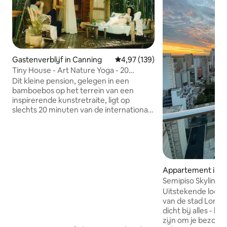
Gastenverblijf in Canning
Gemiddelde beoordeling van 4,97
4,97 (139)
Tiny House - Art Nature Yoga - 20
minuten EZE luchthaven
Dit kleine pension, gelegen in een
bamboebos op het terrein van een
inspirerende kunstretraite, ligt op
slechts 20 minuten van de internationale
luchthaven Ezeiza. Perfect voor een
tussenstop of een paar nachten, het
biedt privacy, wifi, een comfortabel bed,
tuinterras, hangmat. Gasten kunnen tijd
inplannen om van onze
kunststudio/galerie, muziekkamer en
Appartement in 
yoga/dansstudio te genieten. Optioneel
ra
Semipiso Skyline. 
(afhankelijk van beschikbaarheid): yoga,
Uitstekende locatie, in Las Lomitas,
kunst en kooklessen/workshops, of een
van de stad Lomas
ontspannende massage. Gratis Ezeiza
dicht bij alles - h
transfer voor verblijven van 2+ nachten.
zijn om je bezoek 