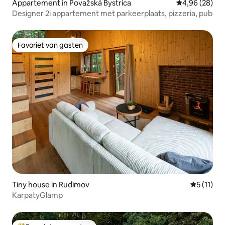
Appartement in Považská Bystrica
Gemiddelde be
4,96 (28)
Designer 2i appartement met parkeerplaats, pizzeria, pub
Favoriet van gasten
Favoriet van gasten
Tiny house in Rudimov
Gemiddeld
5 (11)
KarpatyGlamp