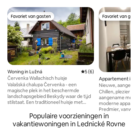
Favoriet van gasten
Favoriet van gas
Favoriet van gasten
Favoriet van gas
Woning in Lužná
Gemiddelde beoordeling van
5 (6)
Červenka Wallachisch huisje
Appartement in P
Valašská chalupa Červenka - een
Nieuwe, aangena
magische plek in het beschermde
appartementen A
Chillen, plezier en
landschapsgebied Beskydy waar de tijd
aangename momen
stilstaat. Een traditioneel huisje met
moderne appartem
mooie blauwe luiken, een gezellige
Predmier, vanwaar
zithoek en een barbecue biedt rust en
Populaire voorzieningen in
steenworp afstand 
stilte midden in de natuur. In de
om sportactiviteit
vakantiewoningen in Lednické Rovne
slaapkamers word je betoverd door de
toeristische plaat
antiek geverfde bedden die de charme
Heerlijk
van Walachische huisjes oproepen. Het