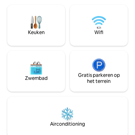
familierestaurant
rustige dorp in de buurt, het fietspad om
beschikbaar op het terrei
de hoek en het nabijgelegen bos zijn
klimplaatsen - Súľ
ideaal om te ontspannen, uitstapjes te
tiesňava 12,2 km,
maken en tijd door te brengen met
km, Považský hrad 9 km, Hričovský hrad
familie of vrienden.
8,5 km. Mestá - Bytča (5 km), Považská
Keuken
Wifi
Bystrica (12 km), Ž
Gratis parkeren op
Zwembad
het terrein
Airconditioning