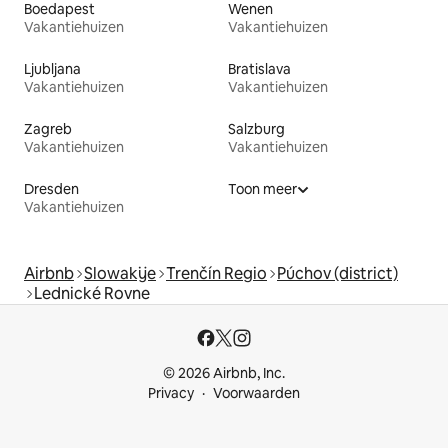
Boedapest
Wenen
Vakantiehuizen
Vakantiehuizen
Ljubljana
Bratislava
Vakantiehuizen
Vakantiehuizen
Zagreb
Salzburg
Vakantiehuizen
Vakantiehuizen
Dresden
Toon meer
Vakantiehuizen
Airbnb
Slowakije
Trenčín Regio
Púchov (district)
Lednické Rovne
© 2026 Airbnb, Inc.
Privacy
Voorwaarden