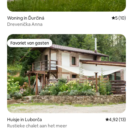
Woning in Ďurčiná
Gemiddelde
5 (10)
Drevenička Anna
Favoriet van gasten
Favoriet van gasten
Huisje in Luborča
Gemiddelde be
4,92 (13)
Rustieke chalet aan het meer