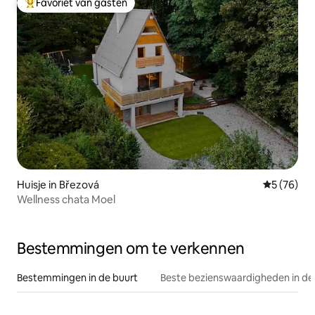
Favoriet van gasten
Topfavoriet van gasten
Huisje in Březová
Gemiddelde
5 (76)
Wellness chata Moel
Bestemmingen om te verkennen
Bestemmingen in de buurt
Beste bezienswaardigheden in de