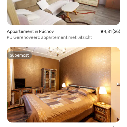
Appartement in Púchov
Gemiddelde be
4,81 (26)
PU Gerenoveerd appartement met uitzicht
Superhost
Superhost