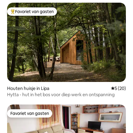
Favoriet van gasten
Topfavoriet van gasten
Houten huisje in Lípa
Gemiddelde
5 (20)
Hytta - hut in het bos voor diep werk en ontspanning
Favoriet van gasten
Favoriet van gasten