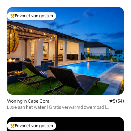
Toplocatie
Favoriet van gasten
Topfavoriet van gasten
Woning in Cape Coral
Gemiddelde
5 (54)
Luxe aan het water | Gratis verwarmd zwembad |
Speelkamer
Favoriet van gasten
Topfavoriet van gasten