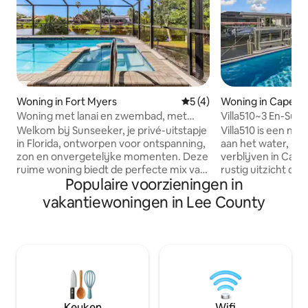
Woning in Fort Myers
Gemiddelde beoordeling van
5 (4)
Woning in Cape Co
Woning met lanai en zwembad, met
Villa510~3 En-Sui
overloopspa, dicht bij stranden
Golf, Verwarmd 
Welkom bij Sunseeker, je privé-uitstapje
Villa510 is een ni
in Florida, ontworpen voor ontspanning,
aan het water, ide
zon en onvergetelijke momenten. Deze
verblijven in Cape
ruime woning biedt de perfecte mix van
rustig uitzicht op
Populaire voorzieningen in
comfort en kustcharme, met een
en de zeekoeien v
verwarmd zoutwaterzwembad en een
ontspan vervolgens
vakantiewoningen in Lee County
overloopspa op een volledig afgesloten
verwarmde zwemba
lanai – ideaal om te genieten van warme
jaar door perfect
dagen, cocktails bij zonsondergang en
lanai zorgen voor
rustige avonden aan het water. Of je nu
comfortabele dage
aan het zwembad ontspant, op de patio
biedt drie eigen 
barbecuet of de plaatselijke wilde
badkamer, een s
dieren, zoals reigers en otters, voorbij
optioneel luchtbe
ziet komen, elk moment hier voelt als
tv's in elke kamer. 
Keuken
Wifi