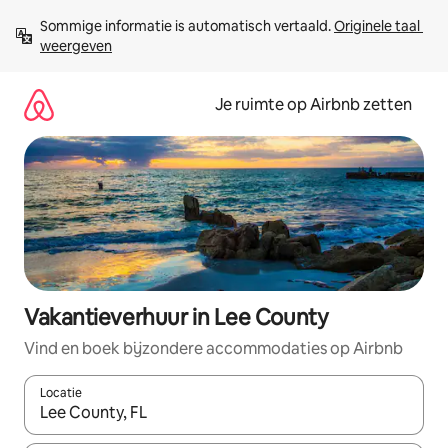
Ga
Sommige informatie is automatisch vertaald. 
Originele taal 
direct
weergeven
naar
inhoud
Je ruimte op Airbnb zetten
Vakantieverhuur in Lee County
Vind en boek bijzondere accommodaties op Airbnb
Locatie
Wanneer er suggesties beschikbaar zijn, maak je een keuze met