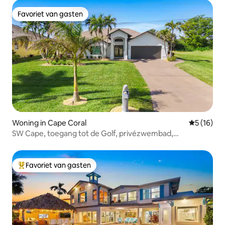
Favoriet van gasten
Favoriet van gasten
Woning in Cape Coral
Gemiddelde
5 (16)
SW Cape, toegang tot de Golf, privézwembad,
bubbelbad!
Favoriet van gasten
Topfavoriet van gasten