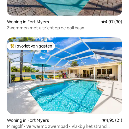
te komen? Dan staat Sunseeker klaar
om je te verwelkomen.
Woning in Fort Myers
Gemiddelde be
4,97 (30)
Zwemmen met uitzicht op de golfbaan
Favoriet van gasten
Topfavoriet van gasten
Woning in Fort Myers
Gemiddelde be
4,95 (21)
Minigolf • Verwarmd zwembad • Vlakbij het strand