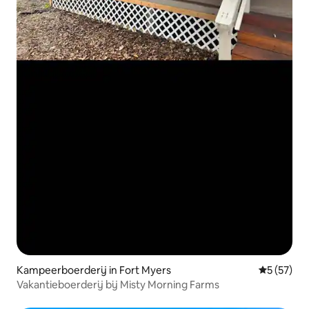
Kampeerboerderij in Fort Myers
Gemiddelde
5 (57)
Vakantieboerderij bij Misty Morning Farms