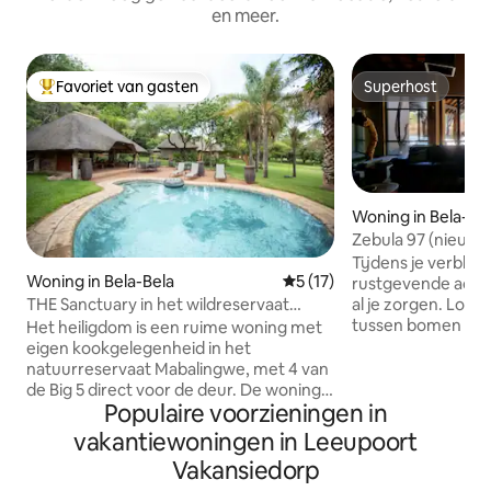
en meer.
Favoriet van gasten
Superhost
Topfavoriet van gasten
Superhost
Woning in Bela-Be
Zebula 97 (nieuwe
Tijdens je verblijf
Woning in Bela-Bela
Gemiddelde beoordeling van 
5 (17)
rustgevende acco
THE Sanctuary in het wildreservaat
al je zorgen. Lodge 97 is privé genesteld
Mabalingwe
tussen bomen - va
Het heiligdom is een ruime woning met
vogels en eekhoor
eigen kookgelegenheid in het
worden met fruit 
natuurreservaat Mabalingwe, met 4 van
Deze woning is id
de Big 5 direct voor de deur. De woning
Populaire voorzieningen in
stellen of volwass
biedt plaats aan maximaal 10 gasten
genieten van natuur en 
(volwassenen en kinderen) in 3 en-suite
vakantiewoningen in Leeupoort
en fietsen tussen 
slaapkamers, de woning heeft een
Vakansiedorp
populaire activiteiten. Het club
volledig uitgeruste keuken en open