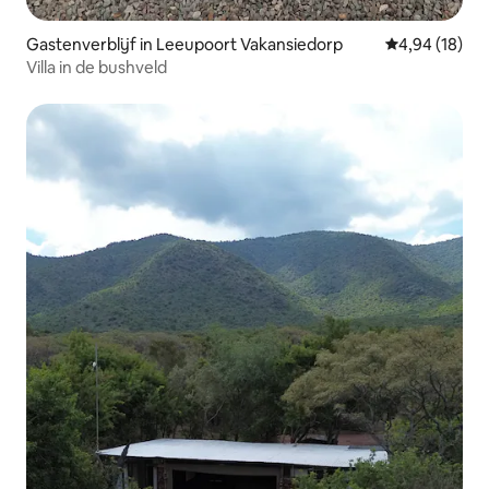
Gastenverblijf in Leeupoort Vakansiedorp
Gemiddelde be
4,94 (18)
Villa in de bushveld