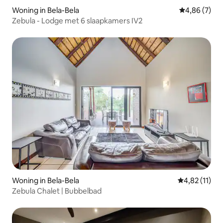
Woning in Bela-Bela
Gemiddelde b
4,86 (7)
Zebula - Lodge met 6 slaapkamers IV2
Woning in Bela-Bela
Gemiddelde be
4,82 (11)
Zebula Chalet | Bubbelbad