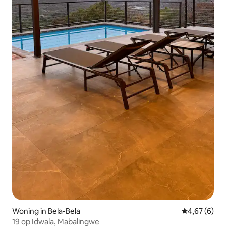
Woning in Bela-Bela
Gemiddelde b
4,67 (6)
19 op Idwala, Mabalingwe