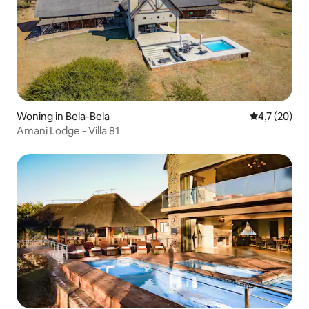
Woning in Bela-Bela
Gemiddelde b
4,7 (20)
Amani Lodge - Villa 81