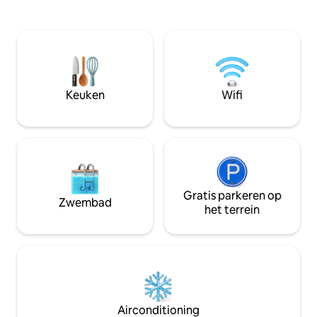
het landgoed (10 m
woonruimtes met een eettafel met 10
activiteiten zoals 
zitplaatsen, comfortabele banken en
zwembad, fitnessruimte, restaurant,
houten open haard. Gasten kunnen ook
padel.
genieten van het ongerepte
buitenzwembad, weelderige tuinen en
boma braai faciliteiten. DSTV, wifi en een
omvormer dragen allemaal bij aan het
Keuken
Wifi
comfort van je verblijf.
Gratis parkeren op
Zwembad
het terrein
Airconditioning