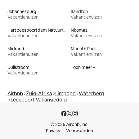
Johannesburg
Sandton
Vakantiehuizen
Vakantiehuizen
Hartbeespoortdam Natuurreservaat
Nkomazi
Vakantiehuizen
Vakantiehuizen
Midrand
Marloth Park
Vakantiehuizen
Vakantiehuizen
Dullstroom
Toon meer
Vakantiehuizen
Airbnb
Zuid-Afrika
Limpopo
Waterberg
Leeupoort Vakansiedorp
© 2026 Airbnb, Inc.
Privacy
Voorwaarden