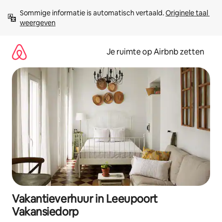
Ga
Sommige informatie is automatisch vertaald. 
Originele taal 
direct
weergeven
naar
inhoud
Je ruimte op Airbnb zetten
Vakantieverhuur in Leeupoort
Vakansiedorp