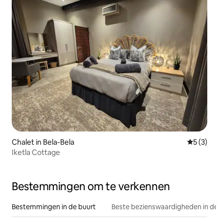
Chalet in Bela-Bela
Gemiddeld
5 (3)
Iketla Cottage
Bestemmingen om te verkennen
Bestemmingen in de buurt
Beste bezienswaardigheden in de