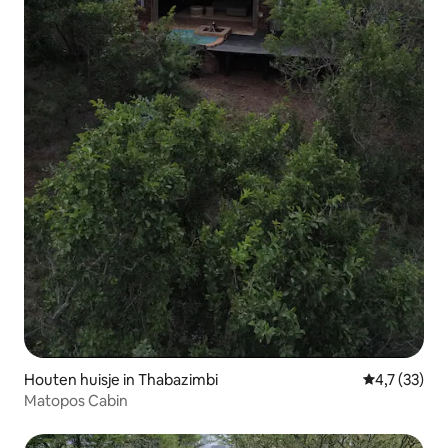
Houten huisje in Thabazimbi
Gemiddelde b
4,7 (33)
Matopos Cabin