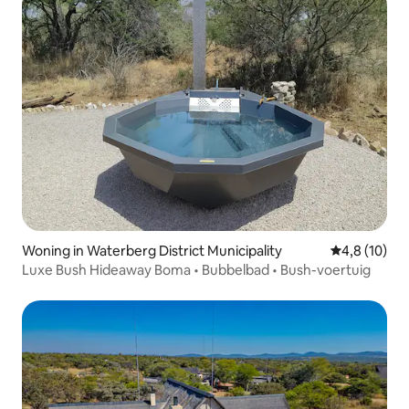
Woning in Waterberg District Municipality
Gemiddelde b
4,8 (10)
Luxe Bush Hideaway Boma • Bubbelbad • Bush-voertuig