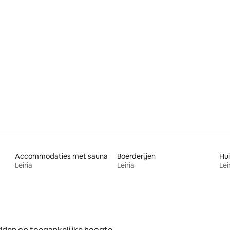
van 4,72 uit 5, 376 recensies
Accommodaties met sauna
Boerderijen
Leiria
Leiria
Lei