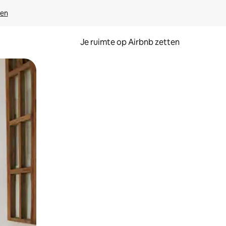
ven
Je ruimte op Airbnb zetten
ken of swipen.