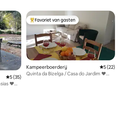
Favoriet van gasten
Topfavoriet van gasten
Kampeerboerderij
Gemiddelde beoorde
5 (22)
Quinta da Bizelga / Casa do Jardim ❤
Gemiddelde beoordeling van 5 uit 5, 35 recensies
5 (35)
Kinderen ❤
nsias ❤
ecensies