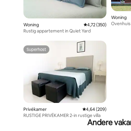
Woning
Ovenhuis
Woning
Gemiddelde beoordeling 
4,72 (350)
Rustig appartement in Quiet Yard
Superhost
Superhost
Privékamer
Gemiddelde beoordeling 
4,64 (209)
RUSTIGE PRIVÉKAMER 2-in rustige villa
Andere vaka