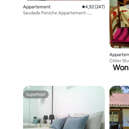
Appartement
Gemiddelde beoordeling 
4,92 (247)
Saudade Peniche Appartement -
centrum van de stad
Apparte
Cister St
Woni
Superhost
Superhost