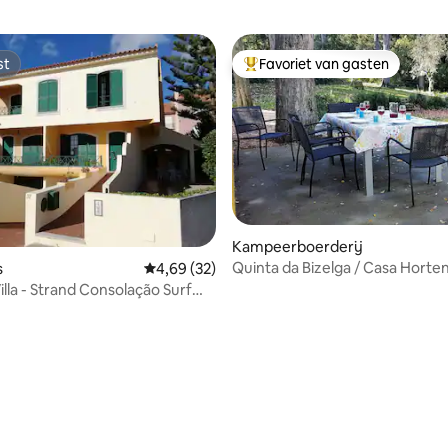
st
Favoriet van gasten
st
Topfavoriet van gasten
Kampeerboerderij
Quinta da Bizelga / Casa Horte
 van 4,97 uit 5, 75 recensies
s
Gemiddelde beoordeling van 4,69 uit 5, 32 r
4,69 (32)
Kinderen ❤
illa - Strand Consolação Surf