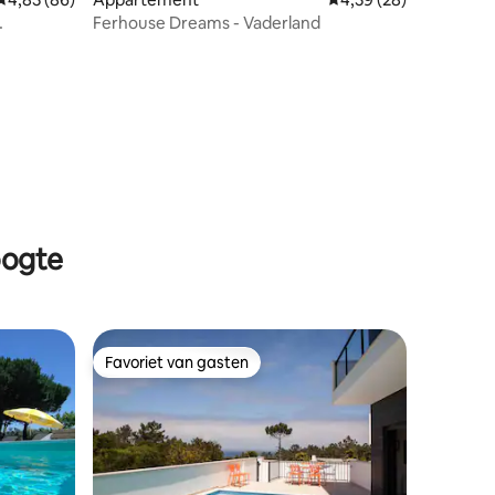
Ferhouse Dreams - Vaderland
recensies
oogte
Favoriet van gasten
Favoriet van gasten