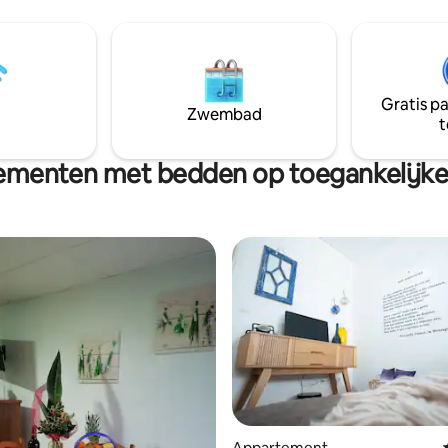
ijden van Coimbra, 50 minuten
ervaring in het hart van het Po
a en 20 minuten van Pombal.
platteland. Hier vertraagt het 
jzijnde strand: "Praia do Osso
dagen worden gekenmerkt doo
", 50 minuten. Kunstmatig
geluid van de natuur, de geur v
Praia das Rocas", 30 minuten.
houtgestookte oven en het zac
 WIFI en tv.
Gratis p
dat de boerderij omringt. Het is
Zwembad
t
plek om te rusten, opnieuw te
verbinden.
ementen met bedden op toegankelijke
Appartement