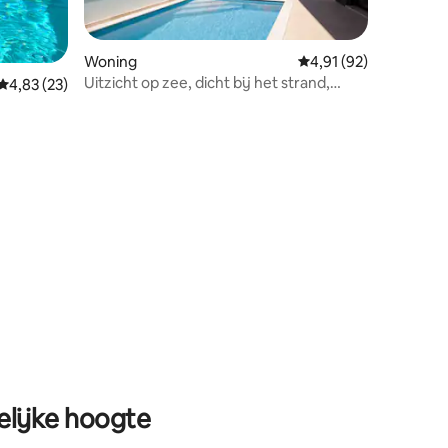
ecensies
Woning
Gemiddelde beoordelin
4,91 (92)
Uitzicht op zee, dicht bij het strand,
Gemiddelde beoordeling van 4,83 uit 5, 23 recensies
4,83 (23)
privézwembad, natuur
lijke hoogte