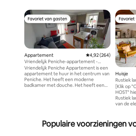
Favoriet van gasten
Favoriet
Favoriet van gasten
Favoriet
Appartement
Gemiddelde beoordeling 
4,92 (264)
Vriendelijk Peniche-appartement -
centrum van de stad
Vriendelijk Peniche Appartement is een
appartement te huur in het centrum van
Huisje
Peniche. Het heeft een moderne
Rustiek l
badkamer met douche. Het heeft een
tuin, grill
[Klik op
keuken die volledig is uitgerust waar je je
HOST" hie
eigen maaltijden kunt maken. Het heeft
Rustiek l
een terras waar je kunt ontspannen en
van de el
gewoon genieten van een beetje
omringd d
buitenruimte. Om te surfen beoefenaars
omgeving.
of andere arrangementen, wordt ook
diameter, 
Populaire voorzieningen v
een ideale plek om uw surfplanken en
Gelegen i
wetsuits te laten op een veilige plaats.
'Santiago