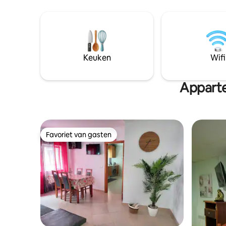
Als je huisdieren hebt, is het terras van
minuten r
Friendly Peniche Apartment ook een
van Fátim
goede plek om van te genieten!
Dichtstbi
da Baleia
strand: "
We hebben
Keuken
Wifi
Appart
Favoriet van gasten
Favoriet van gasten