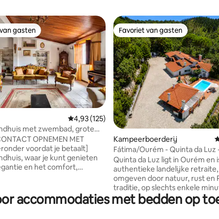
 van gasten
Favoriet van gasten
 van gasten
Favoriet van gasten
van 4,92 uit 5, 264 recensies
Gemiddelde beoordeling van 4,93 uit 5, 125 r
4,93 (125)
andhuis met zwembad, grote
Kampeerboerderij
G
 "CONTACT OPNEMEN MET
ronder voordat je betaalt]
Fátima/Ourém - Quinta da Luz 
andhuis, waar je kunt genieten
ontbijt/verwarmd zwembad
Quinta da Luz ligt in Ourém en 
egantie en het comfort,
authentieke landelijke retraite,
oor de rust van de landelijke
omgeven door natuur, rust en
.. Stell ZWEMBAD, 3 meter in
traditie, op slechts enkele min
in de tuin van het huis.
oor accommodaties met bedden op toeg
Fátima, ideaal voor rust, spiritua
n een dorpje tussen de steden
unieke ervaringen. Quinta da L
 da Guarda' en 'Ansião'. Op 40
dan een accommodatie, het is 