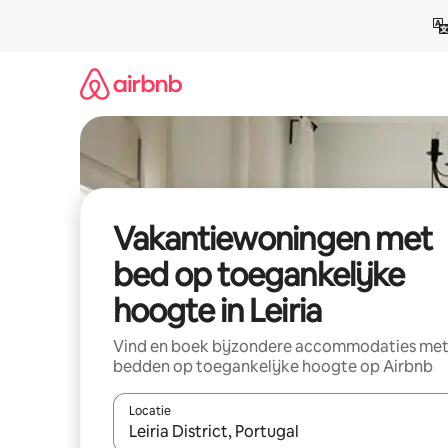
Ga
direct
naar
inhoud
Vakantiewoningen met
bed op toegankelijke
hoogte in Leiria
Vind en boek bijzondere accommodaties me
bedden op toegankelijke hoogte op Airbnb
Locatie
Wanneer er suggesties beschikbaar zijn, maak je 