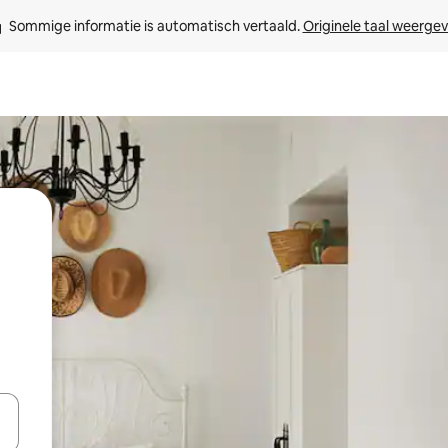
Sommige informatie is automatisch vertaald. 
Originele taal weerge
t
een keuze met je de pijltjestoetsen omhoog en omlaag, óf door te tik