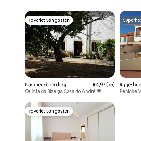
Favoriet van gasten
Superho
Favoriet van gasten
Superho
Kampeerboerderij
Gemiddelde beoordeling
4,97 (75)
Rijtjeshui
Quinta da Bizelga Casa do André ❤
Peniche V
Familie ❤
WSL
Favoriet van gasten
Favoriet van gasten