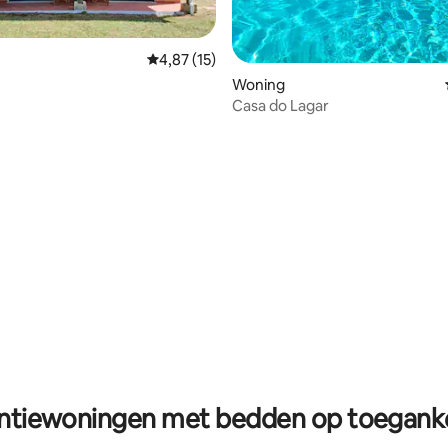
Gemiddelde beoordeling van 4,87 uit 5, 15 r
4,87 (15)
van 4,72 uit 5, 350 recensies
Woning
Casa do Lagar
van 4,64 uit 5, 209 recensies
ntiewoningen met bedden op toeganke