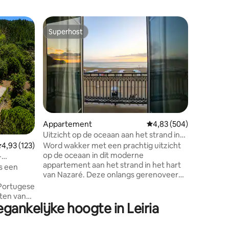
Kampeer
Superhost
Favor
Superhost
Topfavo
Quinta da
Romanti
Een van s
prachtige historische landgoed, dicht
Templar 
uitgerust
bad, priv
zwembade
tuinen, 
hele land
ecensies
Appartement
Gemiddelde beoordeling
4,83 (504)
"Once in a
Uitzicht op de oceaan aan het strand in
goed uit
het hart van Nazaré
emiddelde beoordeling van 4,93 uit 5, 123 recensies
4,93 (123)
Word wakker met een prachtig uitzicht
apparaten
op de oceaan in dit moderne
meubels, 
-
appartement aan het strand in het hart
mogelijk
is een
van Nazaré. Deze onlangs gerenoveerde
da Bizelg
retraite is ideaal voor maximaal vier
 Portugese
gasten en ligt op slechts enkele stappen
uten van
van het strand en de levendige
ankelijke hoogte in Leiria
liteit en
promenade. Geniet van onvergetelijke
uz is meer
Atlantische zonsondergangen vanaf je
een