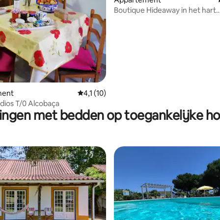
Boutique Hideaway in het hart
van 4,92 uit 5, 247 recensies
van Nazaré
ment
Gemiddelde beoordeling van 4,1 uit 5, 10 
4,1 (10)
udios T/0 Alcobaça
ngen met bedden op toegankelijke h