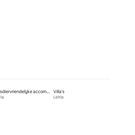
Huisdiervriendelijke accommodaties
Villa's
ria
Leiria