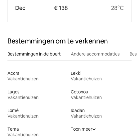
Dec
€ 138
28°C
Bestemmingen om te verkennen
Bestemmingen in de buurt
Andere accommodaties
Best
Accra
Lekki
Vakantiehuizen
Vakantiehuizen
Lagos
Cotonou
Vakantiehuizen
Vakantiehuizen
Lomé
Ibadan
Vakantiehuizen
Vakantiehuizen
Tema
Toon meer
Vakantiehuizen