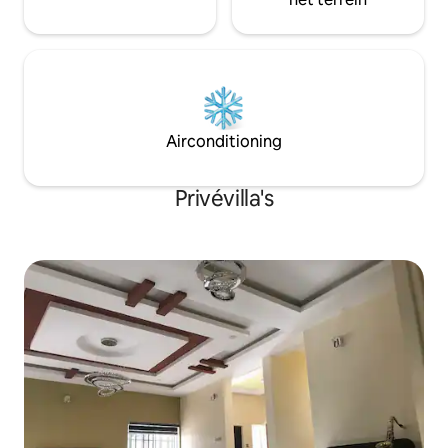
bezienswaardigheden met gemak: op
slechts een klein stukje rijden van het
Lekki Conservation Center, Alfa Beach,
Nike Art Market en diverse bioscopen,
bars en restaurants, waaronder het
populaire Mega Chicken Restaurant. Of
je nu een speciaal evenement plant of
Airconditioning
gewoon wilt genieten van wat
familieplezier, profiteer van onze
spelopties, waaronder snooker,
Privévilla's
tafeltennis en een selectie van
bordspellen. Voor je gemak is er op
verzoek een chef-kok beschikbaar om je
verblijf te verbeteren. WE HEBBEN NOG
5 SLAAPKAMERS, ALLEMAAL EENSUITE,
IN DEZELFDE STRAAT, MET EEN
CAPACITEIT VAN 12 PERSONEN, VOOR
BOEKINGEN DOOR GROEPEN,
VRIENDEN EN FAMILIES. ER WORDT EEN
ENORME KORTING GEGEVEN ALS JE DE
2 HUIZEN BOEKT, LANGE VERBLIJVEN
HEBBEN OOK ENORME KORTINGEN, WE
ZIJN ZEER DICHT BIJ HET LEKKI