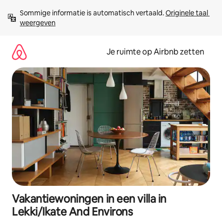
Ga
Sommige informatie is automatisch vertaald. 
Originele taal 
direct
weergeven
naar
inhoud
Je ruimte op Airbnb zetten
Vakantiewoningen in een villa in
Lekki/Ikate And Environs