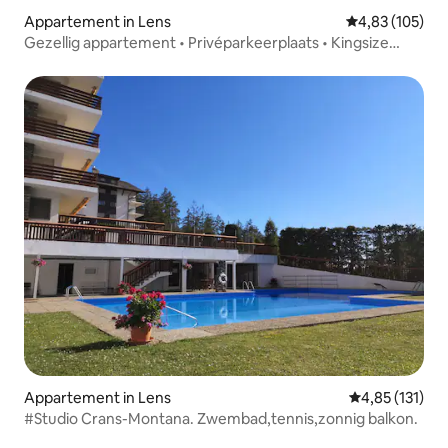
Appartement in Lens
Gemiddelde beo
4,83 (105)
Gezellig appartement • Privéparkeerplaats • Kingsize
bedden
Appartement in Lens
Gemiddelde beo
4,85 (131)
#Studio Crans-Montana. Zwembad,tennis,zonnig balkon.