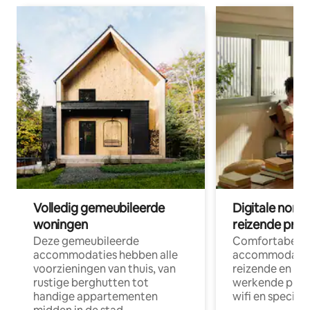
Volledig gemeubileerde
Digitale nom
woningen
reizende prof
Deze gemeubileerde
Comfortabele
accommodaties hebben alle
accommodatie
voorzieningen van thuis, van
reizende en op
rustige berghutten tot
werkende profe
handige appartementen
wifi en special