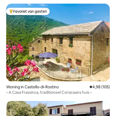
Favoriet van gasten
Topfavoriet van gasten
Woning in Castello-di-Rostino
Gemiddelde beo
4,98 (105)
• A Casa Frassinca, traditioneel Corsicaans huis •