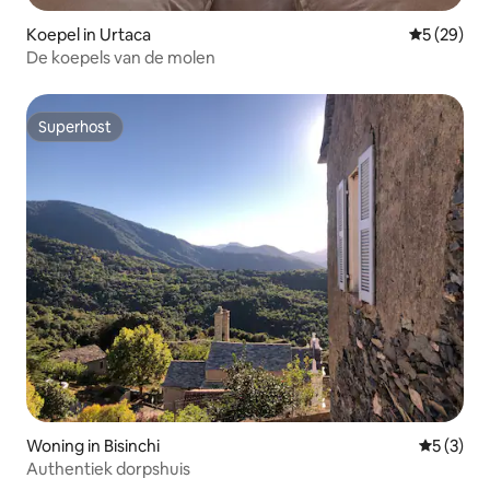
Koepel in Urtaca
Gemiddelde
5 (29)
De koepels van de molen
Superhost
Superhost
Woning in Bisinchi
Gemiddeld
5 (3)
Authentiek dorpshuis