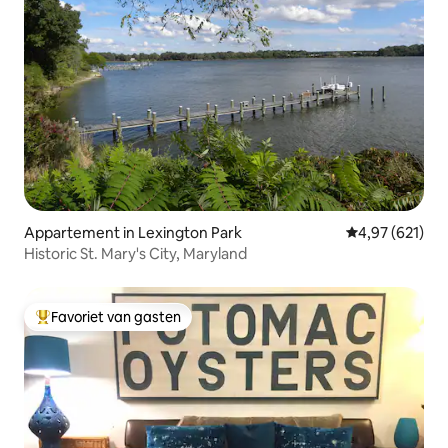
Appartement in Lexington Park
Gemiddelde beo
4,97 (621)
Historic St. Mary's City, Maryland
Favoriet van gasten
Topfavoriet van gasten