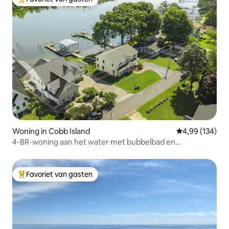
Topfavoriet van gasten
Woning in Cobb Island
Gemiddelde beo
4,99 (134)
4-BR-woning aan het water met bubbelbad en
oplaadstation
Favoriet van gasten
Topfavoriet van gasten