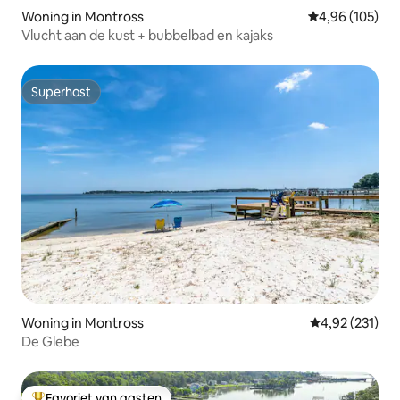
Woning in Montross
Gemiddelde beo
4,96 (105)
Vlucht aan de kust + bubbelbad en kajaks
Superhost
Superhost
Woning in Montross
Gemiddelde beo
4,92 (231)
De Glebe
Favoriet van gasten