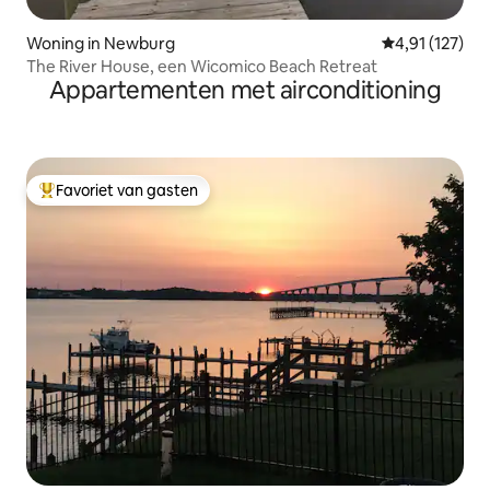
Woning in Newburg
Gemiddelde beo
4,91 (127)
The River House, een Wicomico Beach Retreat
Appartementen met airconditioning
Favoriet van gasten
Topfavoriet van gasten