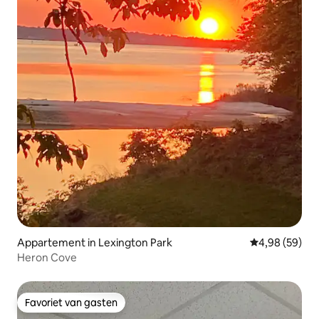
Appartement in Lexington Park
Gemiddelde be
4,98 (59)
Heron Cove
Favoriet van gasten
Favoriet van gasten