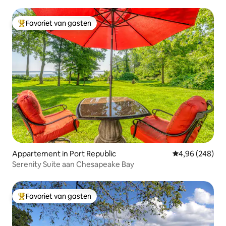
Favoriet van gasten
Topfavoriet van gasten
Appartement in Port Republic
Gemiddelde beo
4,96 (248)
Serenity Suite aan Chesapeake Bay
Favoriet van gasten
Topfavoriet van gasten