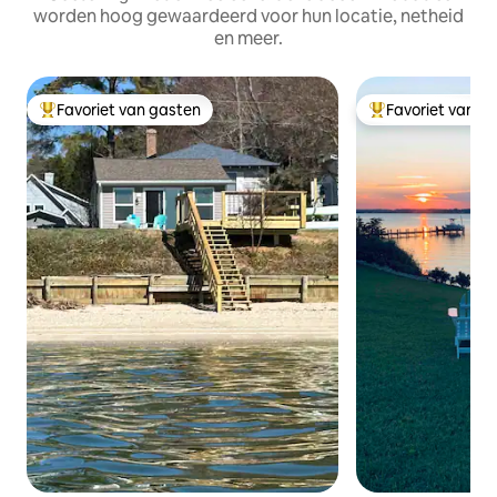
worden hoog gewaardeerd voor hun locatie, netheid
en meer.
Favoriet van gasten
Favoriet van g
Topfavoriet van gasten
Topfavoriet van 