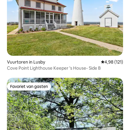
Vuurtoren in Lusby
Gemiddelde beo
4,98 (121)
Cove Point Lighthouse Keeper 's House- Side B
Favoriet van gasten
Favoriet van gasten