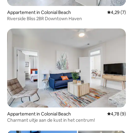
Appartement in Colonial Beach
Gemiddelde b
4,29 (7)
Riverside Bliss 2BR Downtown Haven
Appartement in Colonial Beach
Gemiddelde b
4,78 (9)
Charmant uitje aan de kust in het centrum!