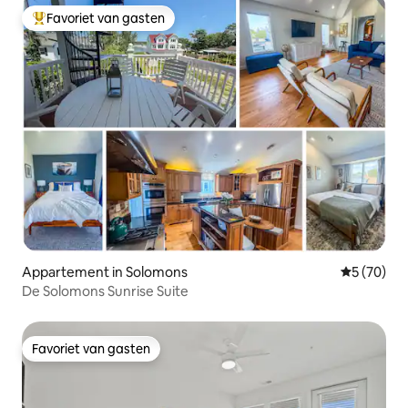
Favoriet van gasten
Topfavoriet van gasten
Appartement in Solomons
Gemiddelde
5 (70)
De Solomons Sunrise Suite
Favoriet van gasten
Favoriet van gasten