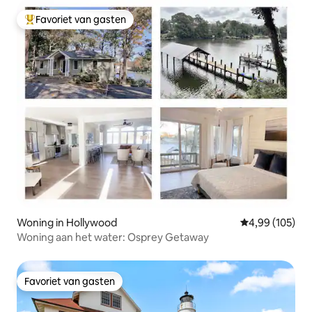
Favoriet van gasten
Topfavoriet van gasten
Woning in Hollywood
Gemiddelde beo
4,99 (105)
Woning aan het water: Osprey Getaway
Favoriet van gasten
Favoriet van gasten