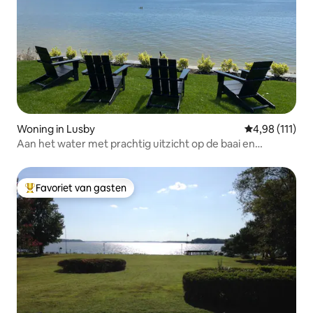
Woning in Lusby
Gemiddelde beo
4,98 (111)
Aan het water met prachtig uitzicht op de baai en
privéstrand
Favoriet van gasten
Topfavoriet van gasten