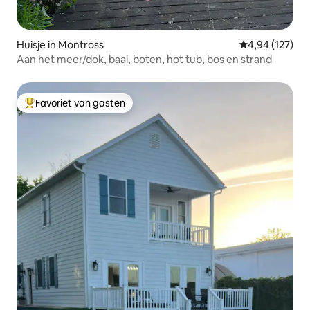
Huisje in Montross
Gemiddelde beo
4,94 (127)
Aan het meer/dok, baai, boten, hot tub, bos en strand
Favoriet van gasten
Topfavoriet van gasten