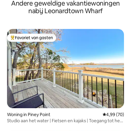
Andere geweldige vakantiewoningen
Pax
nabij Leonardtown Wharf
Favoriet van gasten
Topfavoriet van gasten
Woning in Piney Point
Gemiddelde be
4,99 (70)
Studio aan het water | Fietsen en kajaks | Toegang tot het
strand