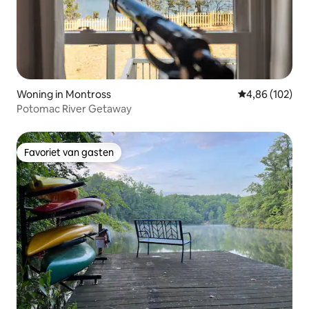
Woning in Montross
Gemiddelde beo
4,86 (102)
Potomac River Getaway
Favoriet van gasten
Favoriet van gasten