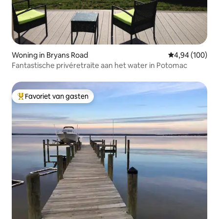
Woning in Bryans Road
Gemiddelde beo
4,94 (100)
Fantastische privéretraite aan het water in Potomac
Favoriet van gasten
Topfavoriet van gasten