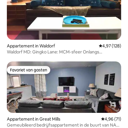
Appartement in Waldorf
Gemiddelde beo
4,97 (128)
Waldorf MD: Gingko Lane: MCM-sfeer Onlangs
gerenoveerd
Favoriet van gasten
Favoriet van gasten
Appartement in Great Mills
Gemiddelde be
4,96 (71)
Gemeubileerd bedrijfsappartement in de buurt van NAS