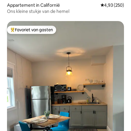
Appartement in Californië
Gemiddelde beo
4,93 (250)
Ons kleine stukje van de hemel
Favoriet van gasten
Topfavoriet van gasten