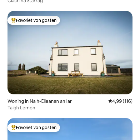
Clach na Starrag
Favoriet van gasten
Topfavoriet van gasten
Woning in Na h-Eileanan an Iar
Gemiddelde beo
4,99 (116)
Taigh Lemon
Favoriet van gasten
Topfavoriet van gasten