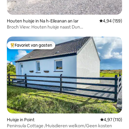
Houten huisje in Na h-Eileanan an Iar
Gemiddelde beo
4,94 (159)
Broch View: Houten huisje naast Dun
Broch/Huisdiervriendelijk
Favoriet van gasten
Topfavoriet van gasten
Huisje in Point
Gemiddelde beo
4,97 (110)
Peninsula Cottage /Huisdieren welkom/Geen kosten