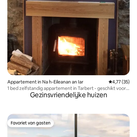
Appartement in Na h-Eileanan an Iar
Gemiddelde be
4,77 (35)
1 bed zelfstandig appartement in Tarbert - geschikt voor 2
Gezinsvriendelijke huizen
personen
Favoriet van gasten
Favoriet van gasten