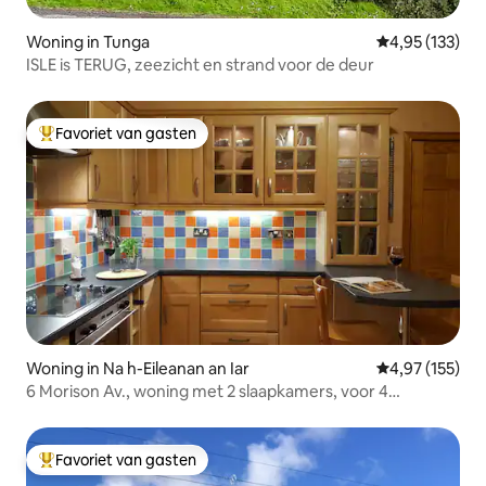
Woning in Tunga
Gemiddelde beo
4,95 (133)
ISLE is TERUG, zeezicht en strand voor de deur
Favoriet van gasten
Topfavoriet van gasten
Woning in Na h-Eileanan an Iar
Gemiddelde beo
4,97 (155)
6 Morison Av., woning met 2 slaapkamers, voor 4
personen, met tuin
Favoriet van gasten
Topfavoriet van gasten