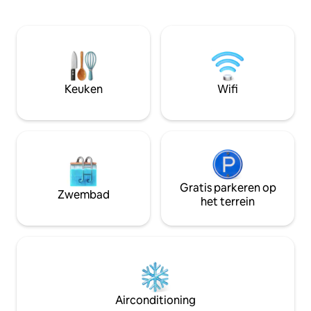
slaapplaatsen • 8 minuten lopen naar de
personen. Het is i
kust • 10 minuten lopen naar restaurant
4 volwassenen zijn,
en bar (Borve Country Hotel) winkel en
voelen. Beddeng
afhaalmaaltijden • Ongeveer 18 mijl van
zijn ter beschikki
het stadscentrum van Stornoway
wifi dragen allema
**Reisinformatie: boek veerbootreizen
comfortabel verbli
ruim van tevoren ⛴️ Licentienummer:
Keuken
Wifi
ES00240F EPC-beoordeling: E
Gratis parkeren op
Zwembad
het terrein
Airconditioning