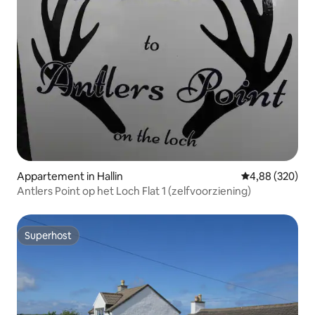
Appartement in Hallin
Gemiddelde beo
4,88 (320)
Antlers Point op het Loch Flat 1 (zelfvoorziening)
Superhost
Superhost