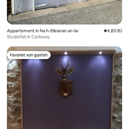
Appartement in Na h-Eileanan an Iar
Gemiddelde b
4,83 (6)
Studioflat in Carloway
Favoriet van gasten
Favoriet van gasten