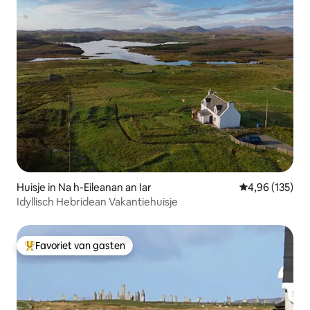
Huisje in Na h-Eileanan an Iar
Gemiddelde beo
4,96 (135)
Idyllisch Hebridean Vakantiehuisje
Favoriet van gasten
Topfavoriet van gasten