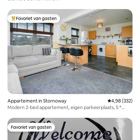
Favoriet van gasten
Topfavoriet van gasten
Appartement in Stornoway
Gemiddelde beo
4,98 (332)
Modern 2-bed appartement, eigen parkeerplaats, 5 *
uitzicht
Favoriet van gasten
Favoriet van gasten