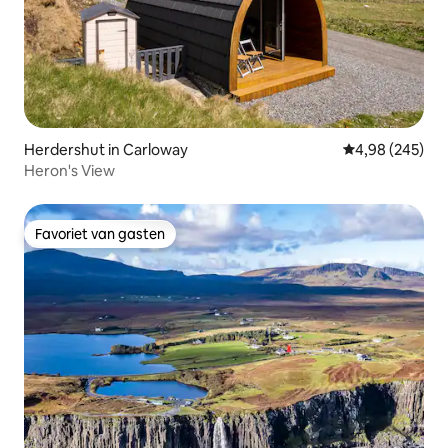
Herdershut in Carloway
Gemiddelde beo
4,98 (245)
Heron's View
Favoriet van gasten
Favoriet van gasten