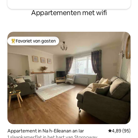
Appartementen met wifi
Favoriet van gasten
Topfavoriet van gasten
Appartement in Na h-Eileanan an Iar
Gemiddelde be
4,89 (95)
1 slaapkamerflat in het hart van Stornoway