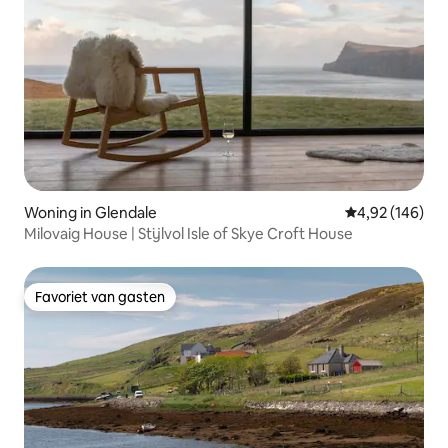
Woning in Glendale
Gemiddelde beo
4,92 (146)
Milovaig House | Stijlvol Isle of Skye Croft House
Favoriet van gasten
Favoriet van gasten