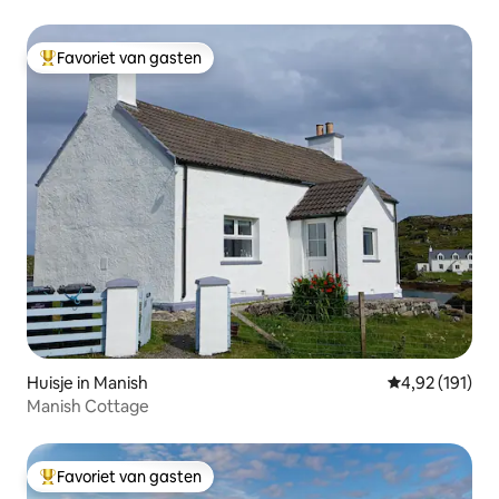
Favoriet van gasten
Topfavoriet van gasten
Huisje in Manish
Gemiddelde beo
4,92 (191)
Manish Cottage
Favoriet van gasten
Topfavoriet van gasten