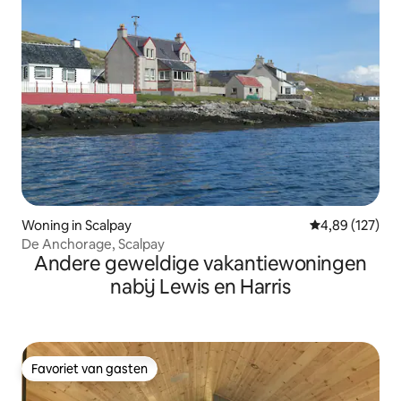
Woning in Scalpay
Gemiddelde beo
4,89 (127)
De Anchorage, Scalpay
Andere geweldige vakantiewoningen
nabij Lewis en Harris
Favoriet van gasten
Favoriet van gasten