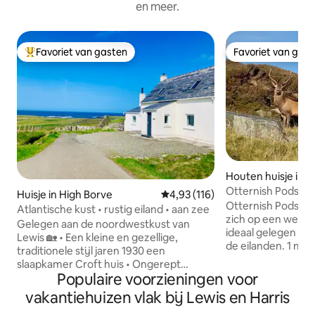
en meer.
Favoriet van gasten
Favoriet van gas
Topfavoriet van gasten
Favoriet van gas
Houten huisje in N
an an Iar
Otternish Pods, N
Huisje in High Borve
Gemiddelde beoordeling van 4,93
4,93 (116)
Otternish Pods op
Atlantische kust • rustig eiland • aan zee
zich op een werke
Gelegen aan de noordwestkust van
ideaal gelegen vo
Lewis 🏡 • Een kleine en gezellige,
de eilanden. 1 mij
traditionele stijl jaren 1930 een
terminal en 10 mijl 
slaapkamer Croft huis • Ongerept
pod is open met ee
Populaire voorzieningen voor
uitzicht op zee van de omliggende
eethoek, slaapged
Atlantische kustlijn • Van de hoofdweg
vakantiehuizen vlak bij Lewis en Harris
doucheruimte. 3/4
in het rustige dorp High Borve • 2
bieden accommoda