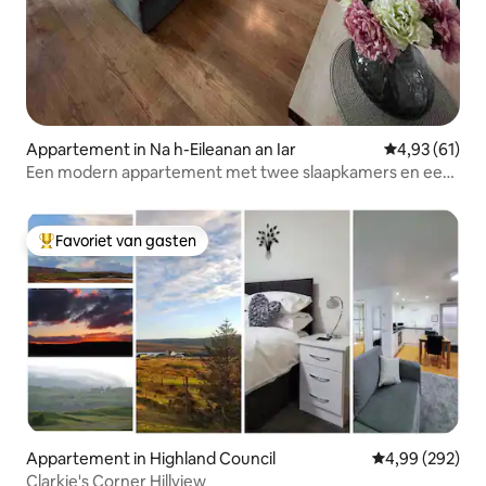
Appartement in Na h-Eileanan an Iar
Gemiddelde be
4,93 (61)
Een modern appartement met twee slaapkamers en een
prachtig uitzicht
Favoriet van gasten
Topfavoriet van gasten
Appartement in Highland Council
Gemiddelde beo
4,99 (292)
Clarkie's Corner Hillview