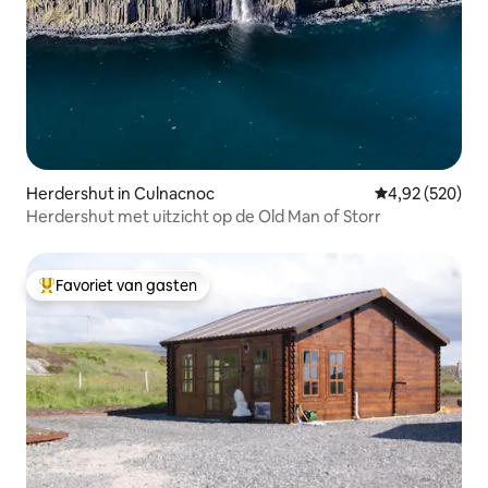
Herdershut in Culnacnoc
Gemiddelde beo
4,92 (520)
Herdershut met uitzicht op de Old Man of Storr
Favoriet van gasten
Topfavoriet van gasten