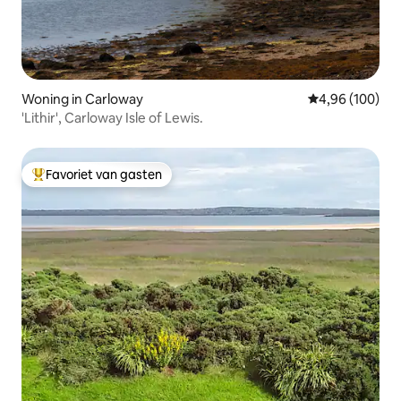
Woning in Carloway
Gemiddelde beo
4,96 (100)
'Lithir', Carloway Isle of Lewis.
Favoriet van gasten
Topfavoriet van gasten