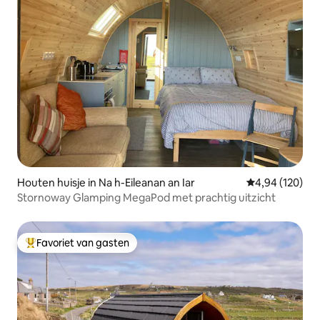
Houten huisje in Na h-Eileanan an Iar
Gemiddelde beo
4,94 (120)
Stornoway Glamping MegaPod met prachtig uitzicht
Favoriet van gasten
Topfavoriet van gasten