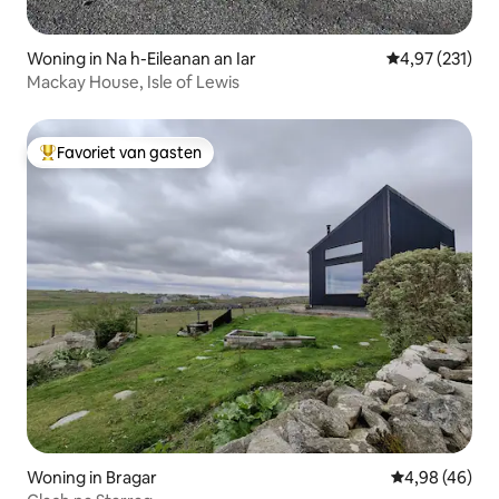
Woning in Na h-Eileanan an Iar
Gemiddelde beo
4,97 (231)
Mackay House, Isle of Lewis
Favoriet van gasten
Topfavoriet van gasten
Woning in Bragar
Gemiddelde be
4,98 (46)