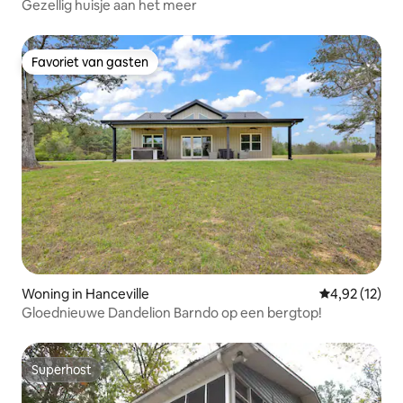
Gezellig huisje aan het meer
Favoriet van gasten
Favoriet van gasten
Woning in Hanceville
Gemiddelde be
4,92 (12)
Gloednieuwe Dandelion Barndo op een bergtop!
Superhost
Superhost