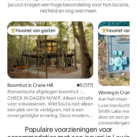
jacuzzi kregen een hoge beoordeling voor hun locatie,
netheid en nog veel meer.
Favoriet van gasten
Favoriet van g
Topfavoriet van gasten
Topfavoriet van 
Boomhut in Crane Hill
Gemiddelde beoordeling van 5
5 (177)
Romantische afgelegen boomhut -
Woning in Crane Hi
bubbelbad - meer
CHECK IN DAGEN M/W/F. Alleen retraite
Aan het meer - Bu
voor volwassenen. Wild Soul is niet alleen
Buitendouche - Di
Luxe toevluchtsoo
een plek om te verblijven, het is een
Smith Lake met die
onvergetelijke ervaring. Deze moderne
door en een pracht
boomhut ligt in de natuur en biedt
zonsondergang. V
comfort, een volledig uitgeruste
Populaire voorzieningen voor
2-slaapkamerwon
keuken, een houten bubbelbad en een
designinterieur e