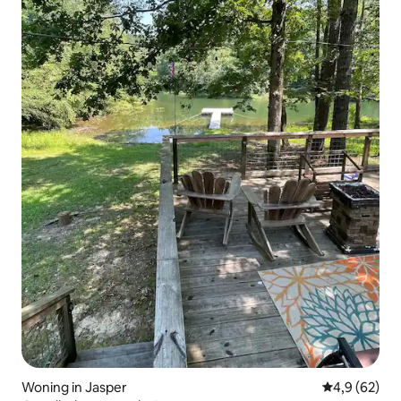
Woning in Jasper
Gemiddelde b
4,9 (62)