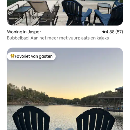
Woning in Jasper
Gemiddelde be
4,88 (57)
Bubbelbad! Aan het meer met vuurplaats en kajaks
Favoriet van gasten
Topfavoriet van gasten