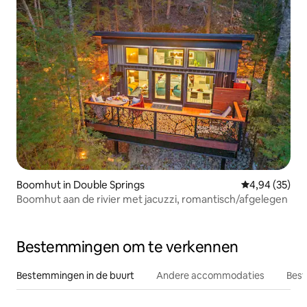
Boomhut in Double Springs
Gemiddelde be
4,94 (35)
Boomhut aan de rivier met jacuzzi, romantisch/afgelegen
Bestemmingen om te verkennen
Bestemmingen in de buurt
Andere accommodaties
Best