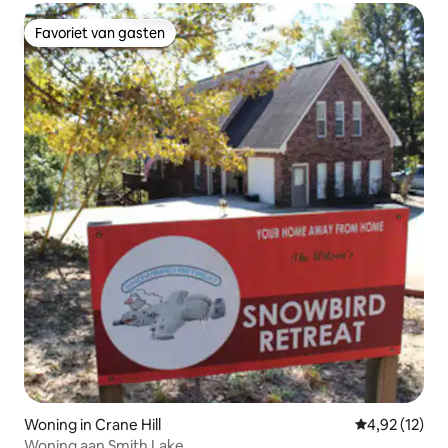
Favoriet van gasten
Favoriet van gasten
Woning in Crane Hill
Gemiddelde be
4,92 (12)
Woning aan Smith Lake