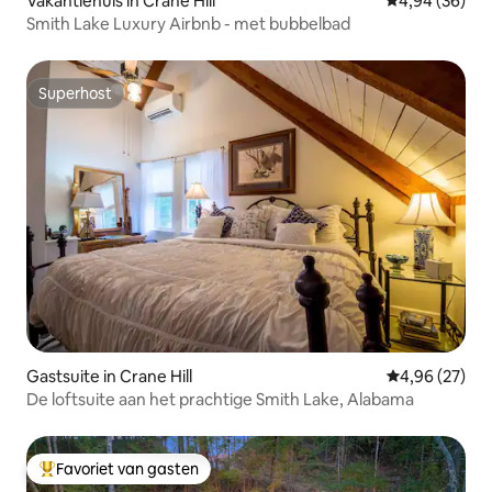
Vakantiehuis in Crane Hill
Gemiddelde be
4,94 (36)
Smith Lake Luxury Airbnb - met bubbelbad
Superhost
Superhost
Gastsuite in Crane Hill
Gemiddelde be
4,96 (27)
De loftsuite aan het prachtige Smith Lake, Alabama
Favoriet van gasten
Topfavoriet van gasten