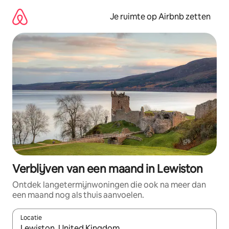
Ga
direct
Je ruimte op Airbnb zetten
naar
inhoud
Verblijven van een maand in Lewiston
Ontdek langetermijnwoningen die ook na meer dan
een maand nog als thuis aanvoelen.
Locatie
Wanneer er suggesties beschikbaar zijn, maak je een keuze met