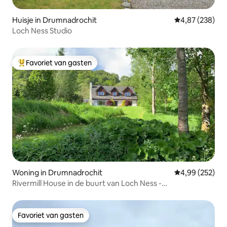
Huisje in Drumnadrochit
Gemiddelde beo
4,87 (238)
Loch Ness Studio
Favoriet van gasten
Topfavoriet van gasten
Woning in Drumnadrochit
Gemiddelde beo
4,99 (252)
Rivermill House in de buurt van Loch Ness -
huisdiervriendelijk.
Favoriet van gasten
Favoriet van gasten