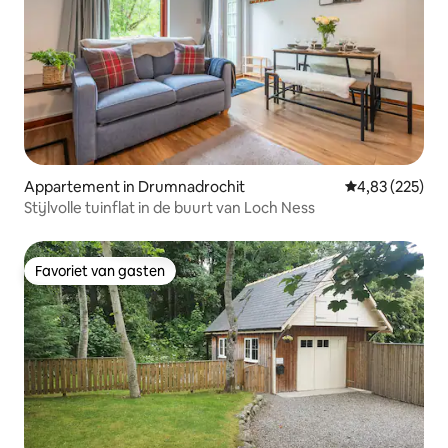
Appartement in Drumnadrochit
Gemiddelde beo
4,83 (225)
Stijlvolle tuinflat in de buurt van Loch Ness
Favoriet van gasten
Favoriet van gasten