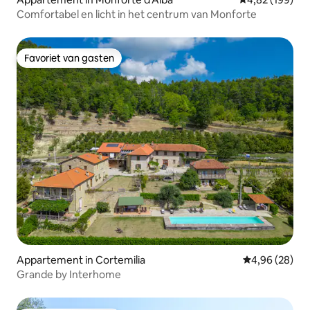
Comfortabel en licht in het centrum van Monforte
Favoriet van gasten
Favoriet van gasten
Appartement in Cortemilia
Gemiddelde be
4,96 (28)
Grande by Interhome