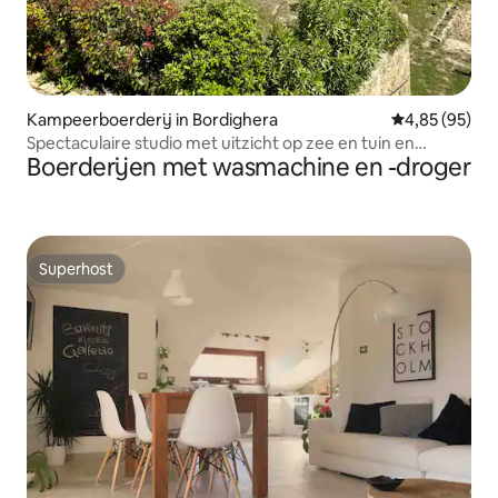
Kampeerboerderij in Bordighera
Gemiddelde be
4,85 (95)
Spectaculaire studio met uitzicht op zee en tuin en
Boerderijen met wasmachine en -droger
zwembad
Superhost
Superhost