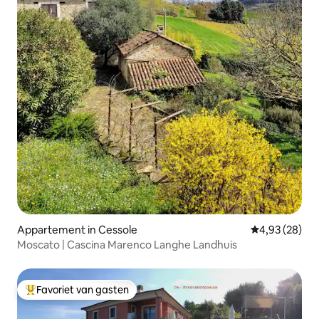
Appartement in Cessole
Gemiddelde be
4,93 (28)
Moscato | Cascina Marenco Langhe Landhuis
Favoriet van gasten
Topfavoriet van gasten