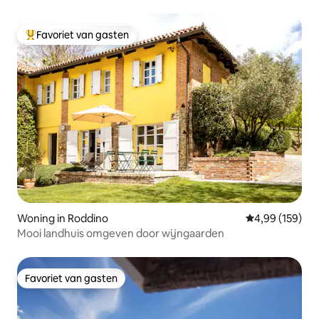
Favoriet van gasten
Topfavoriet van gasten
Woning in Roddino
Gemiddelde beo
4,99 (159)
Mooi landhuis omgeven door wijngaarden
Favoriet van gasten
Favoriet van gasten