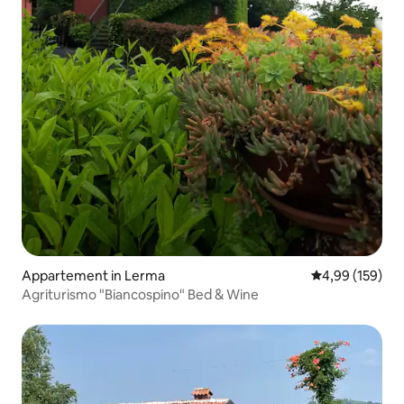
Appartement in Lerma
Gemiddelde beo
4,99 (159)
Agriturismo "Biancospino" Bed & Wine