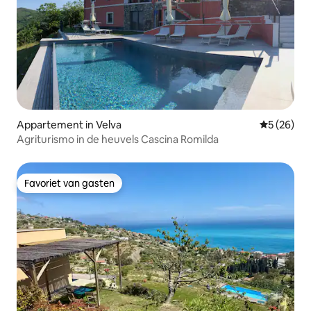
Appartement in Velva
Gemiddelde
5 (26)
Agriturismo in de heuvels Cascina Romilda
Favoriet van gasten
Favoriet van gasten