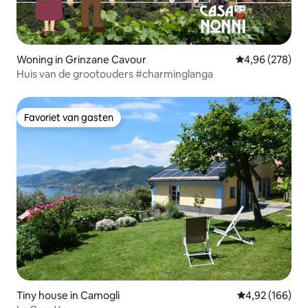
Woning in Grinzane Cavour
Gemiddelde beo
4,96 (278)
Huis van de grootouders #charminglanga
Favoriet van gasten
Favoriet van gasten
Tiny house in Camogli
Gemiddelde beo
4,92 (166)