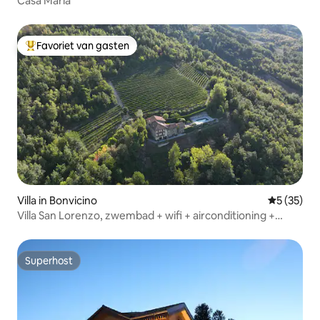
Casa Maria
Favoriet van gasten
Topfavoriet van gasten
Villa in Bonvicino
Gemiddelde
5 (35)
Villa San Lorenzo, zwembad + wifi + airconditioning +
pizza/barbecue
Superhost
Superhost