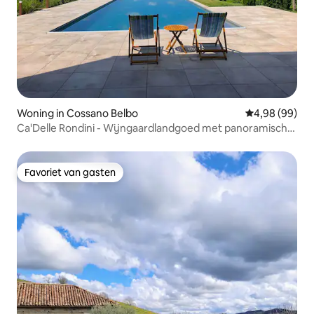
Woning in Cossano Belbo
Gemiddelde be
4,98 (99)
Ca'Delle Rondini - Wijngaardlandgoed met panoramisch
uitzicht
Favoriet van gasten
Favoriet van gasten