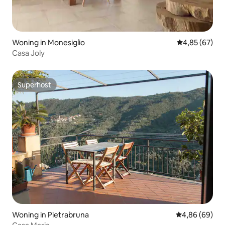
Woning in Monesiglio
Gemiddelde be
4,85 (67)
Casa Joly
Superhost
Superhost
Woning in Pietrabruna
Gemiddelde be
4,86 (69)