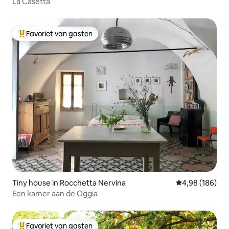
La Casetta
Favoriet van gasten
Topfavoriet van gasten
Tiny house in Rocchetta Nervina
Gemiddelde beo
4,98 (186)
Een kamer aan de Oggia
Favoriet van gasten