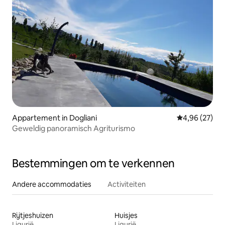
Appartement in Dogliani
Gemiddelde be
4,96 (27)
Geweldig panoramisch Agriturismo
Bestemmingen om te verkennen
Andere accommodaties
Activiteiten
Rijtjeshuizen
Huisjes
Ligurië
Ligurië