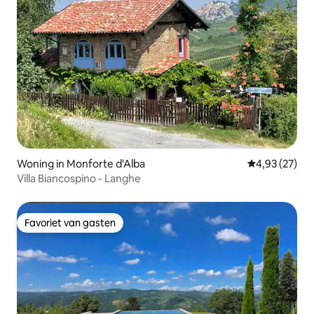
Woning in Monforte d'Alba
Gemiddelde be
4,93 (27)
Villa Biancospino - Langhe
Favoriet van gasten
Favoriet van gasten