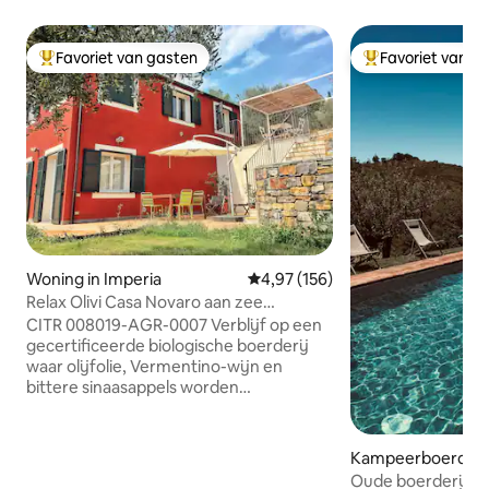
Favoriet van gasten
Favoriet van g
Topfavoriet van gasten
Topfavoriet van 
Woning in Imperia
Gemiddelde beoordeling van 4,97
4,97 (156)
Relax Olivi Casa Novaro aan zee
appartement Oliva
CITR 008019-AGR-0007 Verblijf op een
gecertificeerde biologische boerderij
waar olijfolie, Vermentino-wijn en
bittere sinaasappels worden
geproduceerd uit het land dat je
omringt. Casa Novaro heeft drie
appartementen, ligt op 5 km van het
Kampeerboerderij
centrum van Imperia en op 10 minuten
a
Oude boerderij 