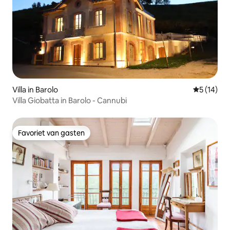
Villa in Barolo
Gemiddelde
5 (14)
Villa Giobatta in Barolo - Cannubi
Favoriet van gasten
Favoriet van gasten