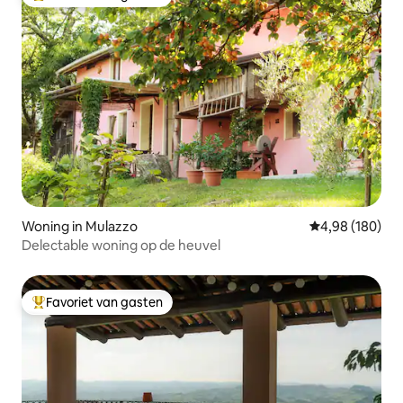
Topfavoriet van gasten
Woning in Mulazzo
Gemiddelde beo
4,98 (180)
Delectable woning op de heuvel
Favoriet van gasten
Topfavoriet van gasten