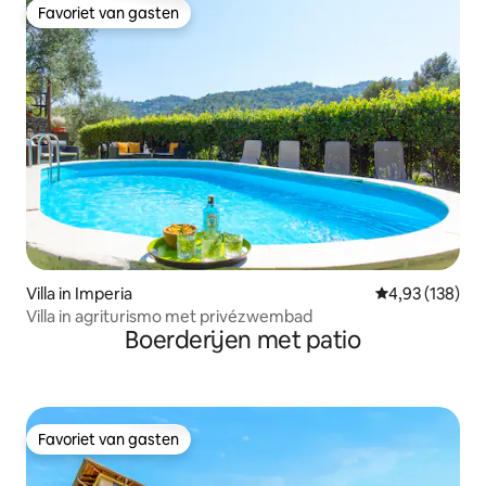
Favoriet van gasten
Favoriet van gasten
Villa in Imperia
Gemiddelde beo
4,93 (138)
Villa in agriturismo met privézwembad
Boerderijen met patio
Favoriet van gasten
Favoriet van gasten