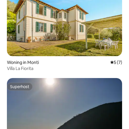
Woning in Monti
Gemiddeld
5 (7)
Villa La Fiorita
Superhost
Superhost