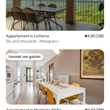
Appartement in La Morra
Gemiddelde beo
4,95 (238)
Sky and Vineyards - Melograno -
Favoriet van gasten
Favoriet van gasten
Appartement in Monforte d'Alba
Gemiddelde beo
4,82 (199)