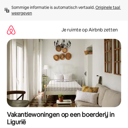
Ga
Sommige informatie is automatisch vertaald. 
Originele taal 
direct
weergeven
naar
inhoud
Je ruimte op Airbnb zetten
Vakantiewoningen op een boerderij in
Ligurië