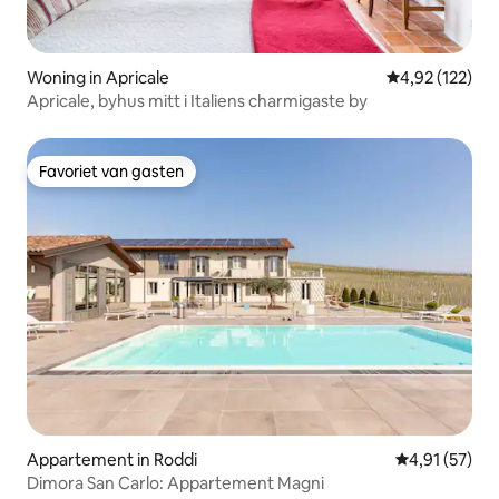
Woning in Apricale
Gemiddelde beo
4,92 (122)
Apricale, byhus mitt i Italiens charmigaste by
Favoriet van gasten
Favoriet van gasten
Appartement in Roddi
Gemiddelde be
4,91 (57)
Dimora San Carlo: Appartement Magni