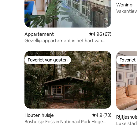
Woning
Vakantie
tuinsauna
Appartement
Gemiddelde beoordeling
4,96 (67)
Gezellig appartement in het hart van
Hasselt
Favoriet van gasten
Favoriet
Favoriet van gasten
Favoriet
Houten huisje
Gemiddelde beoordeli
4,9 (73)
Rijtjeshui
Boshuisje Foss in Nationaal Park Hoge
Luxe stads
Kempen