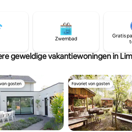
privaat terras in het groen. Rus
e). Sunny days or rainy
ligging in de nabijheid van
can always enjoy yourself in
natuurreservaat de Maten, het
a.
fietsroutenetwerk, en het dom
Bokrijk. Cultuur opsnuiven, taf
shoppen kan je in Genk en Hass
Gratis p
host is keramiste en geeft je gr
Zwembad
t
over haar ambacht in haar ateli
re geweldige vakantiewoningen in Li
 van gasten
Favoriet van gasten
 van gasten
Favoriet van gasten