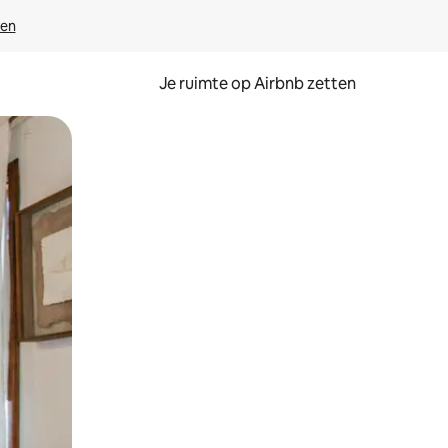
ven
Je ruimte op Airbnb zetten
ken of swipen.