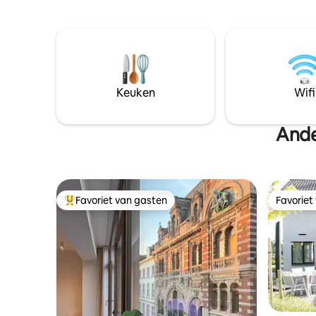
alles voor een onvergetelijk verblijf.
dinner (self servic
✨Featured in het architectuurboek:
days, you 
Buitengewoon&BetaalbaarBouwen3
Terra Kot
Keuken
Wifi
Ande
Favoriet van gasten
Favoriet
Topfavoriet van gasten
Favoriet