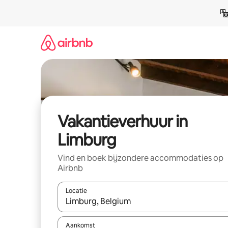
Ga
direct
naar
inhoud
Vakantieverhuur in
Limburg
Vind en boek bijzondere accommodaties op
Airbnb
Locatie
Wanneer er suggesties beschikbaar zijn, maak je 
Aankomst