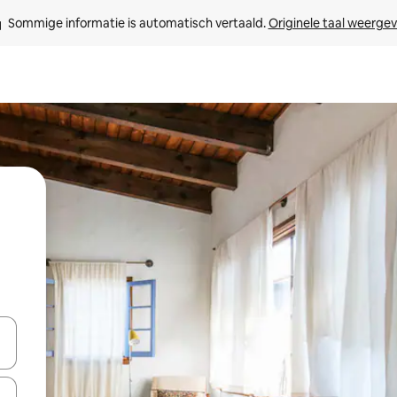
Sommige informatie is automatisch vertaald. 
Originele taal weerge
een keuze met je de pijltjestoetsen omhoog en omlaag, óf door te tik