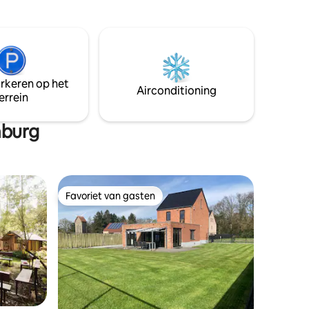
tige
onvergetelijke escape. Station op 5 min
wandelen, mogelijkheid tot betalende
privéparking.
ein
elen of
elt. De
arkeren op het
aag uitleg
Airconditioning
errein
er.
mburg
Favoriet van gasten
Favoriet van gasten