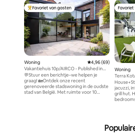
Favoriet van gasten
Favoriet
Topfavoriet van gasten
Favoriet
Woning
Gemiddelde beoordeling
4,96 (69)
Vakantiehuis 10p/AIRCO - Published in
Woning
Designboek
💬Stuur een berichtje–we helpen je
Terra Kot
graag! 🏡Ontdek onze recent
House+St
gerenoveerde stadswoning in de oudste
jacuzzi, in
stad van België. Met ruimte voor 10
grill hut.
gasten, is het de perfecte uitvalsbasis
bedrooms 
voor families, vrienden of groepen die
kitchen. More than 5 people: you get also
Tongeren, Maastricht en omgeving
access to
willen verkennen. 🔥Of je nu de
people) with ba
beroemde antiekmarkt wilt bezoeken,
kitchens an
Populair
de rijke geschiedenis wilt ontdekken of
short sta
gewoon wilt ontspannen, ons huis biedt
(available