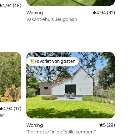
ecensies
Gemiddelde beoordeling van 4,94 uit 5, 48 recensies
4,94 (48)
Woning
Gemiddelde beoordelin
4,94 (32)
Vakantiehuis Jeugdlaan
Favoriet van gasten
Topfavoriet van gasten
Gemiddelde beoordeling van 4,94 uit 5, 17 recensies
4,94 (17)
er
ecensies
Woning
Gemiddelde beoorde
5 (29)
“Fermette” in de “stille kempen”