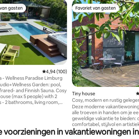
 van gasten
Favoriet van gasten
 van gasten
Favoriet van gasten
 van 4,96 uit 5, 69 recensies
Gemiddelde beoordeling van 4,94 uit 5, 100 r
4,94 (100)
a - Wellness Paradise Limburg
udio+Wellness Garden: pool,
frared- and Finnish Sauna. Cosy
Tiny house
G
 House (max 5 people) with 2
Cosy, modern en rustig gelege
- 2 bathrooms, living room,
vakantiehuis
Deze moderne vakantiewoning
alle troeven in handen om je e
 the luxury Studio (max 4
geweldige vakantie te bieden: 
throom. You can use the
comfortabel, stijlvol en artistie
d outside grill & grill hut. For
e voorzieningen in vakantiewoningen i
ingericht, met ambachtelijk servie
ys, guests can order breakfast
heerlijke regendouche, een pr
 in the fridge) and BBQ or Thai