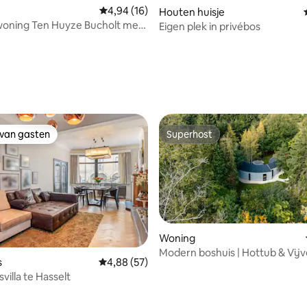
Gemiddelde beoordeling van 4,94 uit 5, 16 r
4,94 (16)
Houten huisje
woning Ten Huyze Bucholt met
Eigen plek in privébos
 van 4,96 uit 5, 67 recensies
 van gasten
Superhost
 van gasten
Superhost
Woning
Modern boshuis | Hottub & Vijv
ng van 4,9 uit 5, 73 recensies
s
Gemiddelde beoordeling van 4,88 uit 5, 57 r
4,88 (57)
villa te Hasselt