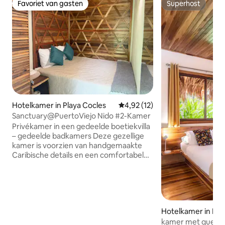
Favoriet van gasten
Superhost
Favoriet van gasten
Superhost
Hotelkamer in Playa Cocles
Gemiddelde beoordeling van 4,9
4,92 (12)
Sanctuary@PuertoViejo Nido #2-Kamer
Privékamer in een gedeelde boetiekvilla
– gedeelde badkamers Deze gezellige
kamer is voorzien van handgemaakte
Caribische details en een comfortabel
tweepersoonsbed met fris
beddengoed. De ruimte is ontworpen
voor een natuurlijke luchtstroom en
voelt fris en ontspannend aan. Elke
kamer is voorzien van kledingopslag en
Hotelkamer in Pue
een persoonlijke kluis. Omgeven door
de Talamanca
kamer met queensi
tropische tuinen, kunnen gasten