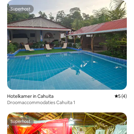
Superhost
Superhost
Hotelkamer in Cahuita
Gemiddeld
5 (4)
Droomaccommodaties Cahuita 1
Superhost
Superhost