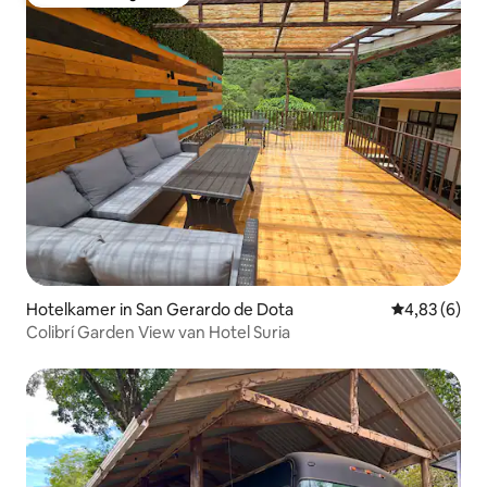
Favoriet van gasten
Hotelkamer in San Gerardo de Dota
Gemiddelde b
4,83 (6)
Colibrí Garden View van Hotel Suria