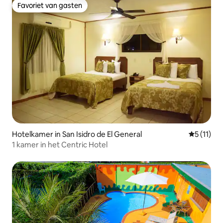
Favoriet van gasten
Favoriet van gasten
Hotelkamer in San Isidro de El General
Gemiddeld
5 (11)
1 kamer in het Centric Hotel