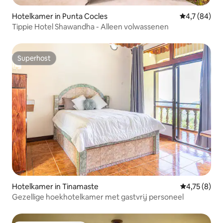
Hotelkamer in Punta Cocles
Gemiddelde b
4,7 (84)
Tippie Hotel Shawandha - Alleen volwassenen
Superhost
Superhost
Hotelkamer in Tinamaste
Gemiddelde b
4,75 (8)
Gezellige hoekhotelkamer met gastvrij personeel