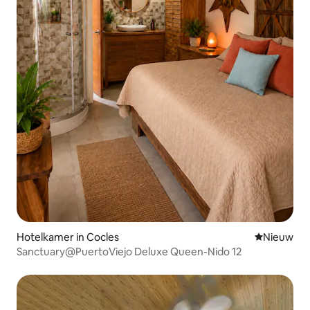
Hotelkamer in Cocles
Nieuwe ac
Nieuw
Sanctuary@PuertoViejo Deluxe Queen-Nido 12