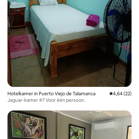
Hotelkamer in Puerto Viejo de Talamanca
Gemiddelde be
4,64 (22)
Jaguar-kamer #7 Voor één persoon.