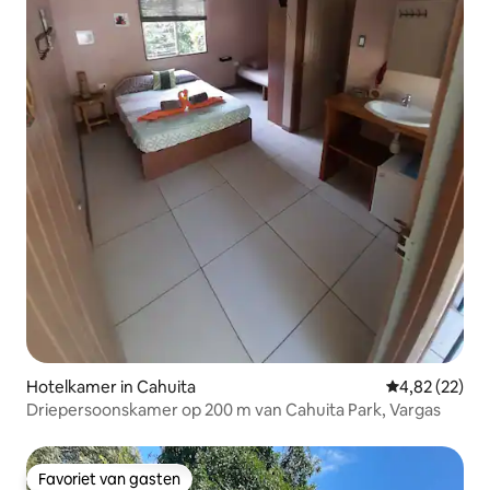
Hotelkamer in Cahuita
Gemiddelde be
4,82 (22)
Driepersoonskamer op 200 m van Cahuita Park, Vargas
Favoriet van gasten
Favoriet van gasten