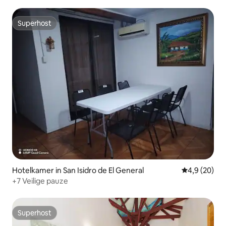
Superhost
Superhost
Hotelkamer in San Isidro de El General
Gemiddelde b
4,9 (20)
+7 Veilige pauze
Superhost
Superhost