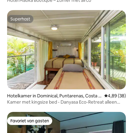
Hotel Mauka Boutique – Zomer met airco
Superhost
Superhost
Hotelkamer in Dominical, Puntarenas, Costa Ri
Gemiddelde be
4,89 (38)
ca
Kamer met kingsize bed - Danyasa Eco-Retreat alleen
voor volwassenen
Favoriet van gasten
Favoriet van gasten