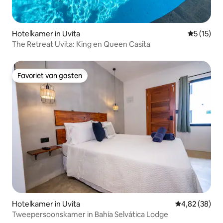
Hotelkamer in Uvita
Gemiddelde
5 (15)
The Retreat Uvita: King en Queen Casita
Favoriet van gasten
Favoriet van gasten
Hotelkamer in Uvita
Gemiddelde be
4,82 (38)
Tweepersoonskamer in Bahía Selvática Lodge