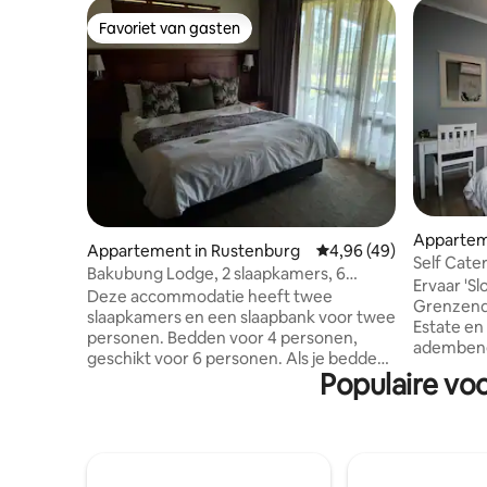
Favoriet van gasten
Favoriet van gasten
Apparteme
Appartement in Rustenburg
Gemiddelde beoordeling
4,96 (49)
Self Cate
Bakubung Lodge, 2 slaapkamers, 6
Ervaar 'Sl
personen, vr – ma of ma – vr
Deze accommodatie heeft twee
Grenzend 
slaapkamers en een slaapbank voor twee
Estate en
personen. Bedden voor 4 personen,
adembene
geschikt voor 6 personen. Als je bedden
het gebie
Populaire vo
voor 6 wilt, boek dan een Kwa Maritane
golfers, f
Chalet. De indeling van de chaletunits is
natuurlie
in een U-vorm met een kleine dam in het
30 minute
midden... kijk naar de meegeleverde
National 
sitemap Eenheidsmodules zijn Fr - Zo n,
internati
en Ma - Do n, voor specifieke eenheden.