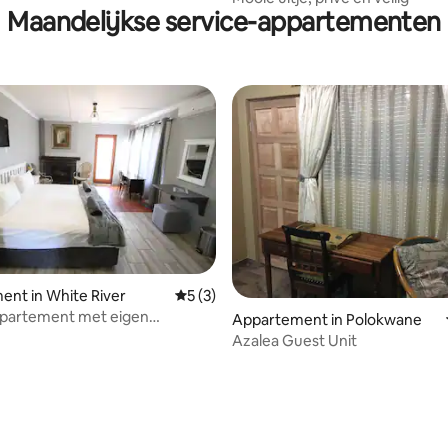
Maandelijkse service-appartementen
nt in White River
Gemiddelde beoordeling van 5 uit 5, 3 r
5 (3)
ppartement met eigen
Appartement in Polokwane
enheid en gezellige open
Azalea Guest Unit