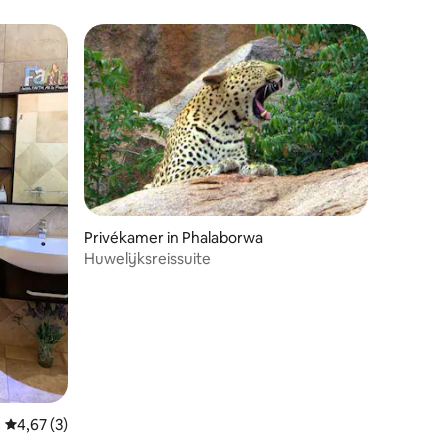
ecensies
Privékamer in Phalaborwa
Huwelijksreissuite
Gemiddelde beoordeling van 4,67 uit 5, 3 recensies
4,67 (3)