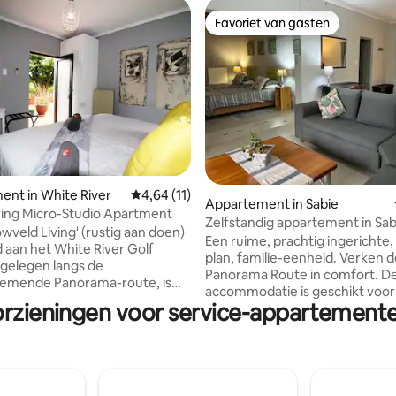
Favoriet van gasten
Favoriet van gasten
nt in White River
Gemiddelde beoordeling van 4,64 uit 5, 11 
4,64 (11)
 van 4,96 uit 5, 49 recensies
Appartement in Sabie
ring Micro-Studio Apartment
Zelfstandig appartement in Sab
owveld Living' (rustig aan doen)
Panorama Route
Een ruime, prachtig ingerichte
aan het White River Golf
plan, familie-eenheid. Verken de
 gelegen langs de
Panorama Route in comfort. De
mende Panorama-route, is
accommodatie is geschikt voor
d een toevluchtsoord voor
orzieningen voor service-appartement
volwassenen en 2 kinderen van 
ietsers, toeristen en
Kleine extra kosten voor kinde
fhebbers. We liggen op slechts
Complete keuken . Een grote badkamer
n rijden van het Kruger
met bad, douche en twee wastafel
Park en op 20 minuten van de
terras met uitzicht op de tuine
onale luchthaven Kruger. Het
Valley. Braai/ BBQ Gratis wifi via glasvezel