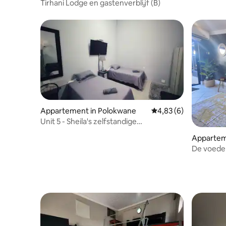
Tirhani Lodge en gastenverblijf (B)
Appartement in Polokwane
Gemiddelde beoordelin
4,83 (6)
Unit 5 - Sheila's zelfstandige
accommodatie
Apparteme
De voeder