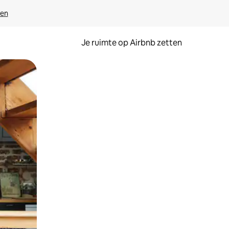
ven
Je ruimte op Airbnb zetten
ken of swipen.