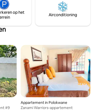
comfortabel verblijf, evenals
gebonden
airconditioning, satelliet-tv, GRATIS wifi
arkeren op het
en eigen patio's met braai.
Airconditioning
errein
ts.
en
Appartement in Polokwane
ent #9
Zanami Warriors-appartement