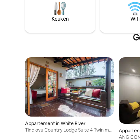
gebied is 
Als je over modules reserveert, neem
klimaat is
dan eerst contact met me op! Het zullen
de lokale 
verschillende eigenaren zijn, niet
Keuken
Wifi
vriendelij
gemakkelijk en je ZULT moeten
genieten 
verhuizen. Modules splitsen is moeilijk,
maar misschien mogelijk...maar plus
G
extra schoonmaakkosten +10%
Appartement in White River
Tindlovu Country Lodge Suite 4 Twin met
Appartem
douche
ANG CO