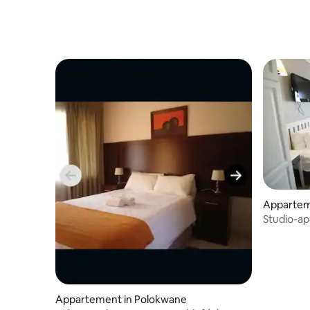
Apparteme
Studio-a
kookgeleg
haard
Appartement in Polokwane