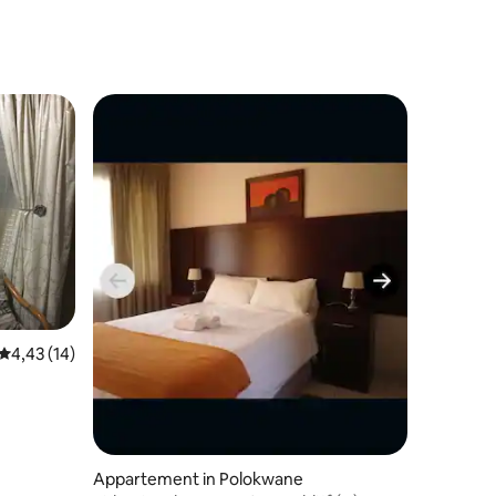
ecensies
Gemiddelde beoordeling van 4,43 uit 5, 14 recensies
4,43 (14)
Appartement in Polokwane