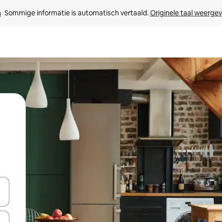
Sommige informatie is automatisch vertaald. 
Originele taal weerge
een keuze met je de pijltjestoetsen omhoog en omlaag, óf door te tik