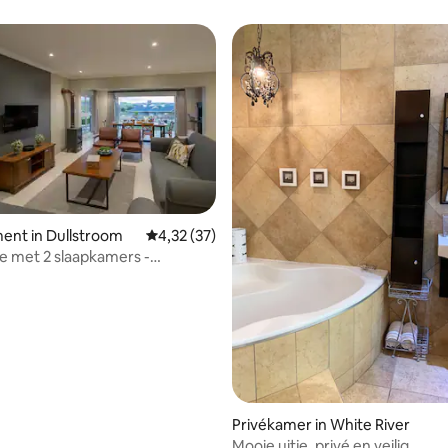
ent in Dullstroom
Gemiddelde beoordeling van 4,32 uit 5, 37 r
4,32 (37)
e met 2 slaapkamers -
om
Privékamer in White River
Mooie uitje, privé en veilig