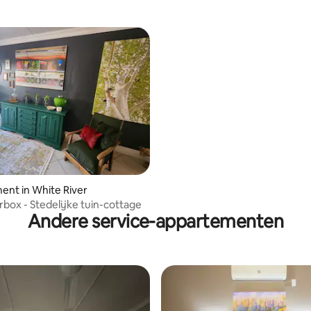
g van 4,83 uit 5, 6 recensies
nt in White River
box - Stedelijke tuin-cottage
Andere service-appartementen