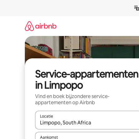
Ga
direct
naar
inhoud
Service-appartementen
in Limpopo
Vind en boek bijzondere service-
appartementen op Airbnb
Locatie
Wanneer er suggesties beschikbaar zijn, maak je 
Aankomst