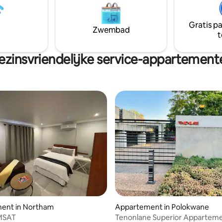
rijk aan lokaal erfgoed, het
Woonkamer met smart-tv Er is een
 het hele jaar door gematigd en
gemeenschappelijk seizoens
bevolking is een hechte,
Gratis p
zwembad op het terrein. Gemakkelijk
Zwembad
ke bende! Je zult zonder twijfel
t
lopen naar winkels en restauran
van de relaxte cultuur.
ezinsvriendelijke service-appartement
ent in Northam
Appartement in Polokwane
MSAT
Tenonlane Superior Appartem