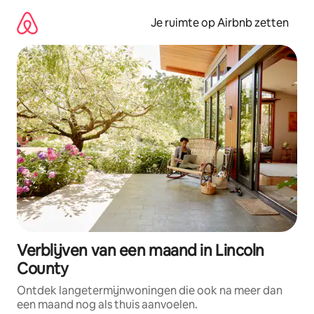
Ga
direct
Je ruimte op Airbnb zetten
naar
inhoud
Verblijven van een maand in Lincoln
County
Ontdek langetermijnwoningen die ook na meer dan
een maand nog als thuis aanvoelen.