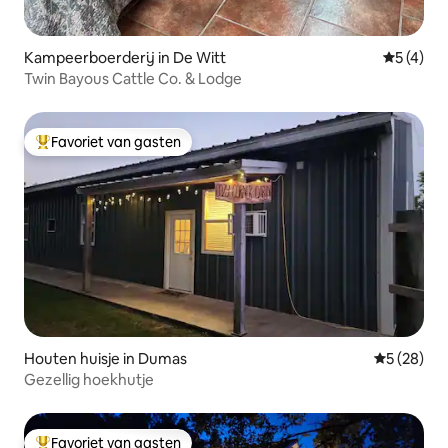
Kampeerboerderij in De Witt
Gemiddeld
5 (4)
Twin Bayous Cattle Co. & Lodge
Favoriet van gasten
Topfavoriet van gasten
Houten huisje in Dumas
Gemiddelde
5 (28)
Gezellig hoekhutje
Favoriet van gasten