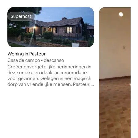
Superhost
Superhost
Woning in Pasteur
Casa de campo - descanso
Creëer onvergetelijke herinneringen in
deze unieke en ideale accommodatie
voor gezinnen. Gelegen in een magisch
dorp van vriendelijke mensen. Pasteur,
met slechts 2000 inwoners, biedt de
mogelijkheid om uit het lawaai te komen
en verbinding te maken met de natuur.
Het is een fijne plek om te gaan
wandelen, paardrijden of fietsen. Het
heeft een grote tuin waar je een goede
barbecue kunt bereiden, gebruik kunt
maken van het zwembad en kunt
genieten van zingende vogels. Je hebt