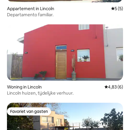
Appartement in Lincoln
Gemiddeld
5 (5)
Departamento familiar.
Woning in Lincoln
Gemiddelde b
4,83 (6)
Lincoln huizen, tijdelijke verhuur.
Favoriet van gasten
Favoriet van gasten