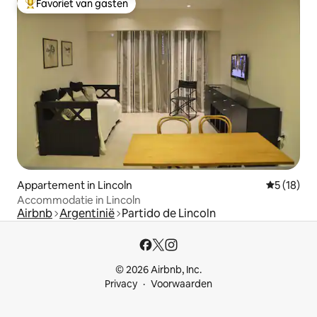
Favoriet van gasten
Topfavoriet van gasten
Appartement in Lincoln
Gemiddelde
5 (18)
Accommodatie in Lincoln
Airbnb
Argentinië
Partido de Lincoln
© 2026 Airbnb, Inc.
Privacy
Voorwaarden