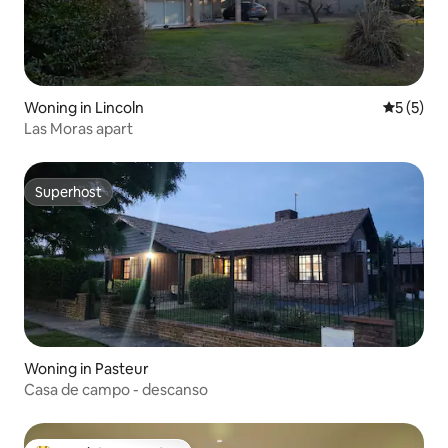
Woning in Lincoln
Gemiddeld
5 (5)
Las Moras apart
Superhost
Superhost
Woning in Pasteur
Casa de campo - descanso