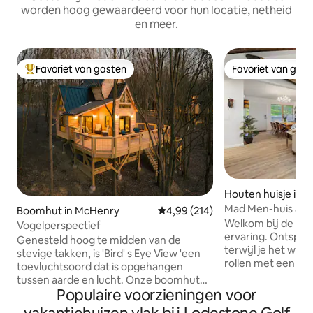
worden hoog gewaardeerd voor hun locatie, netheid
en meer.
Favoriet van gasten
Favoriet van gas
Topfavoriet van gasten
Favoriet van gas
Houten huisje in 
Mad Men-huis aa
Boomhut in McHenry
Gemiddelde beoordeling van 4,99
4,99 (214)
MEER*Geschikt vo
Welkom bij de BE
Vogelperspectief
honden*BUITEN
ervaring. Ontspan
Genesteld hoog te midden van de
terwijl je het wate
stevige takken, is 'Bird' s Eye View 'een
rollen met een ver
toevluchtsoord dat is opgehangen
hand. Ontspan je 
tussen aarde en lucht. Onze boomhut
en kijk naar de w
Populaire voorzieningen voor
ligt op minder dan vijf minuten van Deep
een verkwikkende 
Creek Lake en ligt tussen het gebladerte