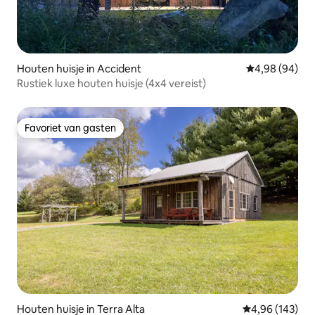
Houten huisje in Accident
Gemiddelde be
4,98 (94)
Rustiek luxe houten huisje (4x4 vereist)
Favoriet van gasten
Favoriet van gasten
Houten huisje in Terra Alta
Gemiddelde beo
4,96 (143)