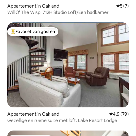
Appartement in Oakland
Gemiddeld
5 (7)
Will O' The Wisp: 712H Studio Loft/Een badkamer
Favoriet van gasten
Topfavoriet van gasten
Appartement in Oakland
Gemiddelde b
4,9 (79)
Gezellige en ruime suite met loft. Lake Resort Lodge