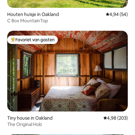
Houten huisje in Oakland
Gemiddelde be
4,94 (54)
C Box MountainTop
Favoriet van gasten
Topfavoriet van gasten
Tiny house in Oakland
Gemiddelde beo
4,98 (203)
The Original Hob