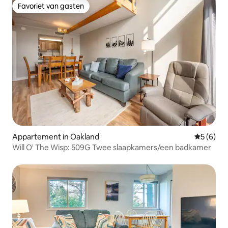
Favoriet van gasten
Favoriet van gasten
Appartement in Oakland
Gemiddeld
5 (6)
Will O' The Wisp: 509G Twee slaapkamers/een badkamer