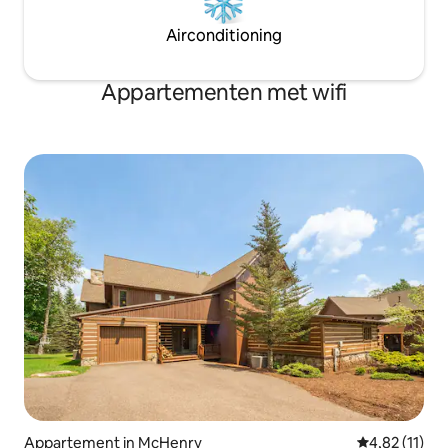
Airconditioning
Appartementen met wifi
Appartement in McHenry
Gemiddelde be
4,82 (11)