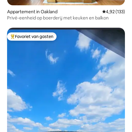
Appartement in Oakland
Gemiddelde beo
4,92 (133)
Privé-eenheid op boerderij met keuken en balkon
Favoriet van gasten
Topfavoriet van gasten