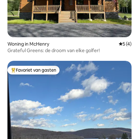
Woning in McHenry
Gemiddeld
5 (4)
Grateful Greens: de droom van elke golfer!
Favoriet van gasten
Topfavoriet van gasten