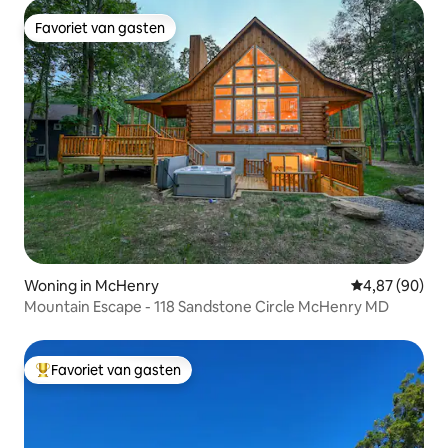
Favoriet van gasten
Favoriet van gasten
Woning in McHenry
Gemiddelde be
4,87 (90)
Mountain Escape - 118 Sandstone Circle McHenry MD
Favoriet van gasten
Topfavoriet van gasten