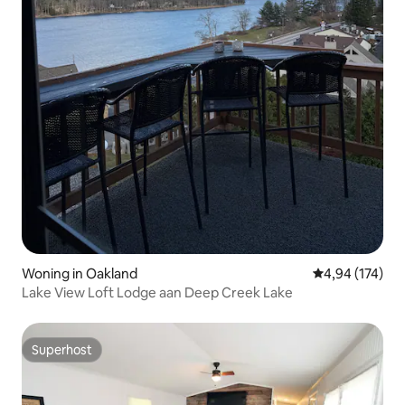
Woning in Oakland
Gemiddelde beo
4,94 (174)
Lake View Loft Lodge aan Deep Creek Lake
Superhost
Superhost