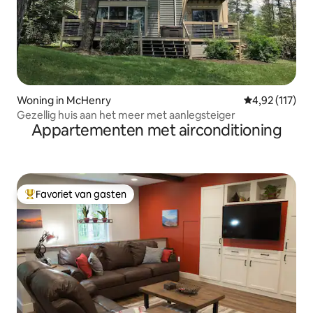
Woning in McHenry
Gemiddelde beo
4,92 (117)
Gezellig huis aan het meer met aanlegsteiger
Appartementen met airconditioning
Favoriet van gasten
Topfavoriet van gasten