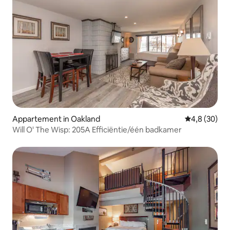
Appartement in Oakland
Gemiddelde b
4,8 (30)
Will O' The Wisp: 205A Efficiëntie/één badkamer