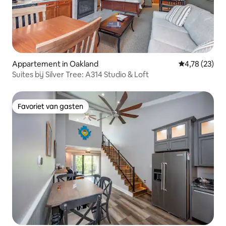
Appartement in Oakland
Gemiddelde be
4,78 (23)
Suites bij Silver Tree: A314 Studio & Loft
Favoriet van gasten
Favoriet van gasten