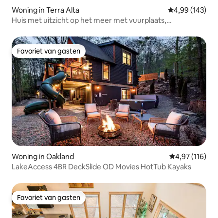
Woning in Terra Alta
Gemiddelde beo
4,99 (143)
Huis met uitzicht op het meer met vuurplaats,
binnenzwembad, honden oké!
Favoriet van gasten
Favoriet van gasten
Woning in Oakland
Gemiddelde beo
4,97 (116)
LakeAccess 4BR DeckSlide OD Movies HotTub Kayaks
Favoriet van gasten
Favoriet van gasten