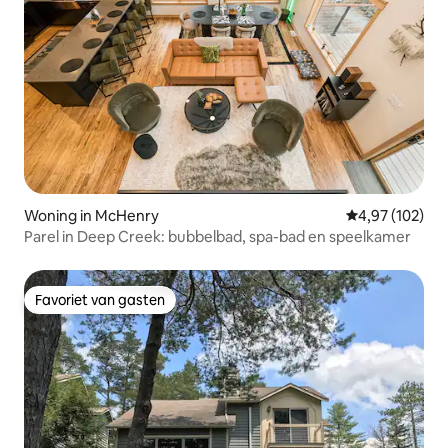
Woning in McHenry
Gemiddelde beo
4,97 (102)
Parel in Deep Creek: bubbelbad, spa-bad en speelkamer
Favoriet van gasten
Favoriet van gasten