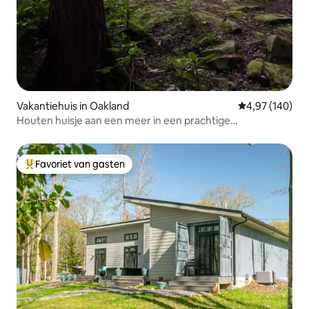
Vakantiehuis in Oakland
Gemiddelde beo
4,97 (140)
Houten huisje aan een meer in een prachtige
sprookjesachtige omgeving
Favoriet van gasten
Topfavoriet van gasten