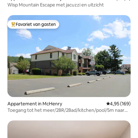
Wisp Mountain Escape met jacuzzi en uitzicht
Favoriet van gasten
Topfavoriet van gasten
Appartement in McHenry
Gemiddelde beo
4,95 (169)
Toegang tot het meer/2BR/2Bad/kitchen/pool/5m naar
Wisp