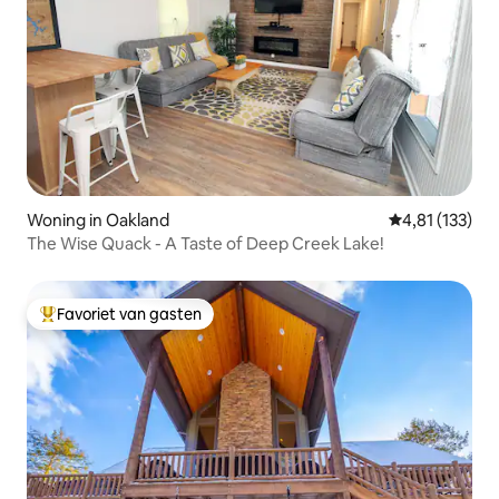
Woning in Oakland
Gemiddelde beo
4,81 (133)
The Wise Quack - A Taste of Deep Creek Lake!
Favoriet van gasten
Topfavoriet van gasten