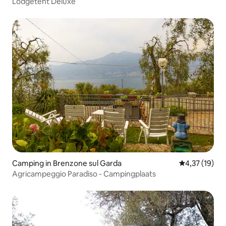
Lodgetent Deluxe
Camping in Brenzone sul Garda
Gemiddelde be
4,37 (19)
Agricampeggio Paradiso - Campingplaats