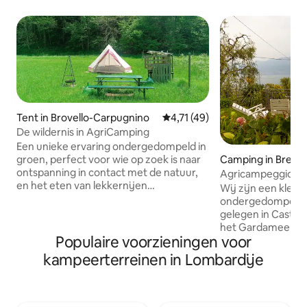
Tent in Brovello-Carpugnino
Gemiddelde beoordeling van 4,7
4,71 (49)
De wildernis in AgriCamping
Een unieke ervaring ondergedompeld in
Camping in Brenzo
groen, perfect voor wie op zoek is naar
da
ontspanning in contact met de natuur,
Agricampeggio Par
en het eten van lekkernijen
Campingplaats
Wij zijn een klein
geproduceerd door ManuAle of het
ondergedompeld in
houden van een barbecue, een picknick,
gelegen in Castell
of een snack. Je kunt een wandeling
het Gardameer. Wi
maken in de fantastische omgeving van
Populaire voorzieningen voor
elektriciteit en w
Mottarone Monte Falò voor liefhebbers
caravans en tente
kampeerterreinen in Lombardije
van de bergen de meren Maggiore en
juiste voet te beg
Orta liggen op 15 minuten afstand.
je elke ochtend ve
Verjong door een bad te nemen in de
drinken. Verder v
rivier of een zonnebad ondergedompeld
zelfgemaakte boe