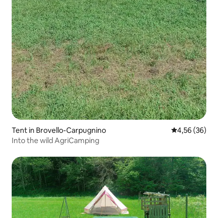
Tent in Brovello-Carpugnino
Gemiddelde be
4,56 (36)
Into the wild AgriCamping