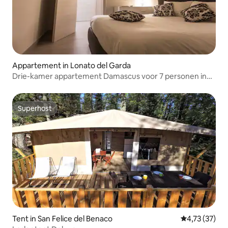
Appartement in Lonato del Garda
Drie-kamer appartement Damascus voor 7 personen in
Lonato Del Garda
Superhost
Superhost
Tent in San Felice del Benaco
Gemiddelde be
4,73 (37)