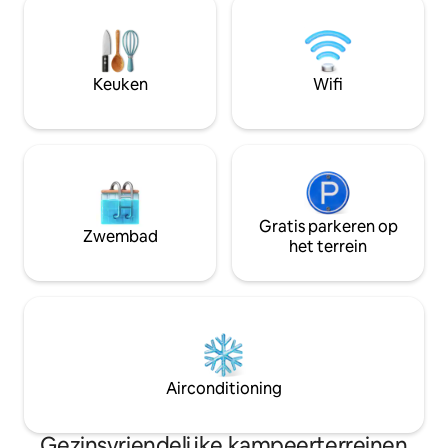
in groen of in ons buitenbad voor unieke
olijfolie, limoncell
emoties... je komt er verjongd uit!
eieren. Je kunt o
zwembad en genie
adembenemend pa
Keuken
Wifi
op het meer.
Gratis parkeren op
Zwembad
het terrein
Airconditioning
Gezinsvriendelijke kampeerterreinen