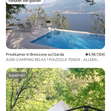
Favoriet van gasten
Favoriet van gasten
Privékamer in Brenzone sul Garda
Gemiddelde beo
4,96 (104)
AGRI-CAMPING RELAX 1 PIAZZOLA TENDA - ALLEEN
TENTEN
Superhost
Superhost