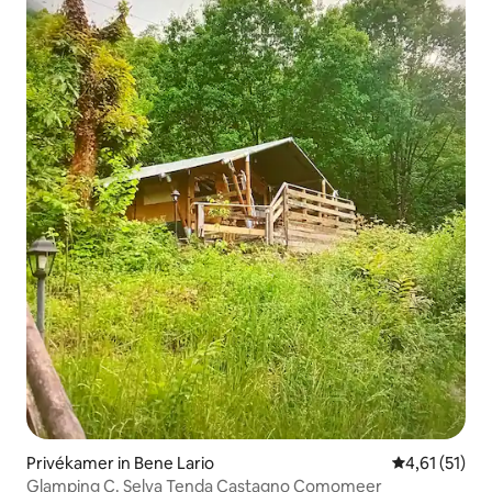
Privékamer in Bene Lario
Gemiddelde be
4,61 (51)
Glamping C. Selva Tenda Castagno Comomeer