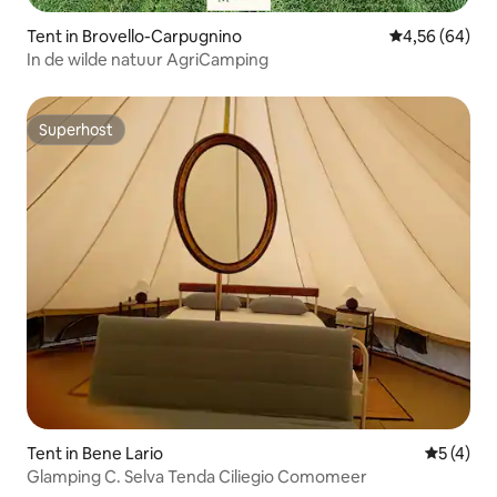
Tent in Brovello-Carpugnino
Gemiddelde be
4,56 (64)
In de wilde natuur AgriCamping
Superhost
Superhost
Tent in Bene Lario
Gemiddeld
5 (4)
Glamping C. Selva Tenda Ciliegio Comomeer