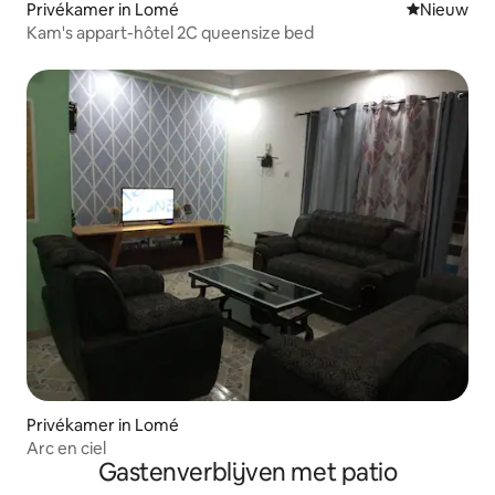
Privékamer in Lomé
Nieuwe ac
Nieuw
Kam's appart-hôtel 2C queensize bed
Privékamer in Lomé
Arc en ciel
Gastenverblijven met patio