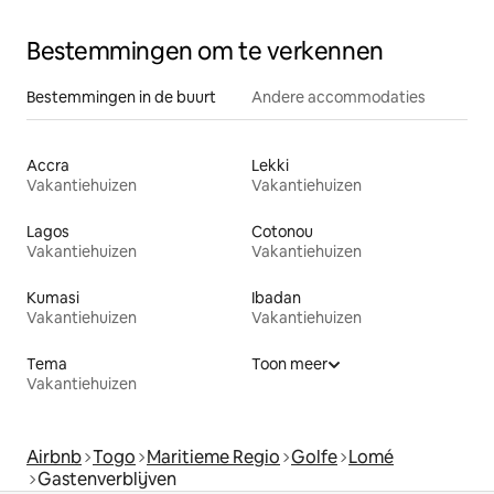
Bestemmingen om te verkennen
Bestemmingen in de buurt
Andere accommodaties
Accra
Lekki
Vakantiehuizen
Vakantiehuizen
Lagos
Cotonou
Vakantiehuizen
Vakantiehuizen
Kumasi
Ibadan
Vakantiehuizen
Vakantiehuizen
Tema
Toon meer
Vakantiehuizen
Airbnb
Togo
Maritieme Regio
Golfe
Lomé
Gastenverblijven