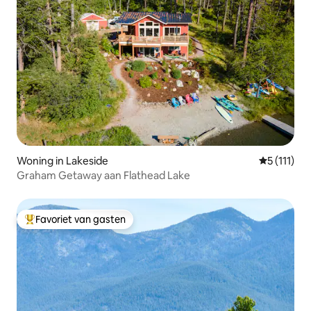
Woning in Lakeside
Gemiddelde
5 (111)
Graham Getaway aan Flathead Lake
Favoriet van gasten
Topfavoriet van gasten