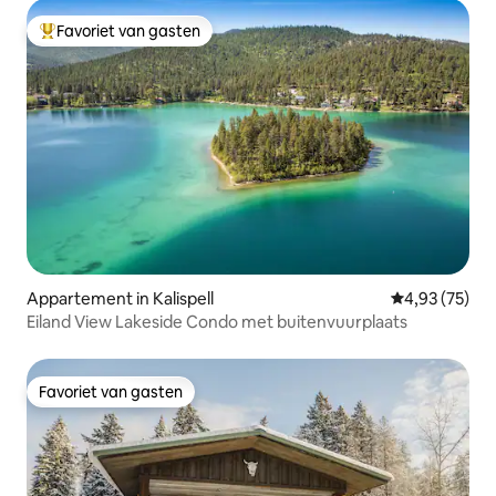
Favoriet van gasten
Topfavoriet van gasten
Appartement in Kalispell
Gemiddelde be
4,93 (75)
Eiland View Lakeside Condo met buitenvuurplaats
Favoriet van gasten
Favoriet van gasten