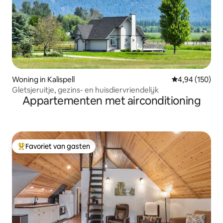
Woning in Kalispell
Gemiddelde beo
4,94 (150)
Gletsjeruitje, gezins- en huisdiervriendelijk
Appartementen met airconditioning
Favoriet van gasten
Topfavoriet van gasten