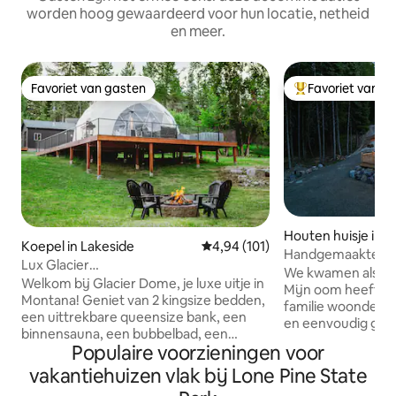
worden hoog gewaardeerd voor hun locatie, netheid
en meer.
Favoriet van gasten
Favoriet van g
Favoriet van gasten
Topfavoriet van 
Houten huisje in Ki
Koepel in Lakeside
Gemiddelde beoordeling van 4,94
4,94 (101)
Handgemaakte blo
Lux Glacier
Glacier Park
We kwamen als ki
Dome•Bubbelbad•Sauna•Wandelen 2
Welkom bij Glacier Dome, je luxe uitje in
Mijn oom heeft he
FlatheadLake
Montana! Geniet van 2 kingsize bedden,
familie woonde me
een uittrekbare queensize bank, een
en eenvoudig ge
binnensauna, een bubbelbad, een
We werden verlief
Populaire voorzieningen voor
vreugdevuur, een cornhole, een tv, een
dennen, de warm
volledig bad, een kitchenette, een
vakantiehuizen vlak bij Lone Pine State
hout en het langz
wasmachine/droger en snelle wifi.
heb mezelf beloof