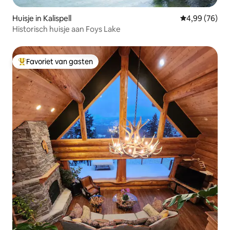
Huisje in Kalispell
Gemiddelde be
4,99 (76)
Historisch huisje aan Foys Lake
Favoriet van gasten
Topfavoriet van gasten