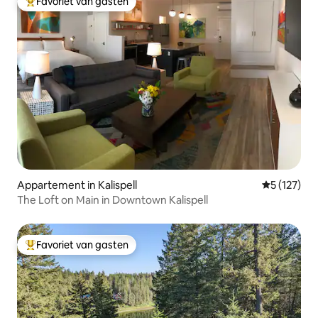
Favoriet van gasten
Topfavoriet van gasten
Appartement in Kalispell
Gemiddelde 
5 (127)
The Loft on Main in Downtown Kalispell
Favoriet van gasten
Topfavoriet van gasten