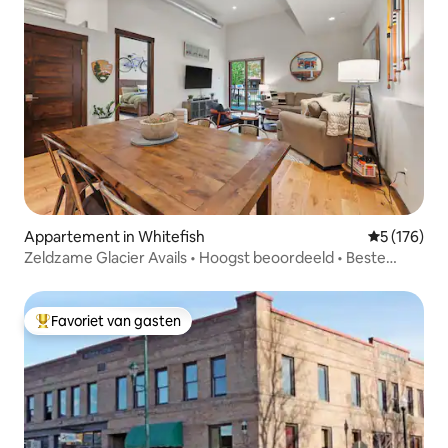
Appartement in Whitefish
Gemiddelde 
5 (176)
Zeldzame Glacier Avails • Hoogst beoordeeld • Beste
locatie!
Favoriet van gasten
Topfavoriet van gasten