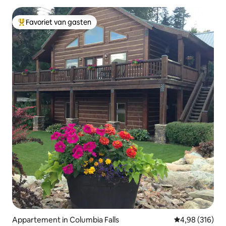
Favoriet van gasten
Topfavoriet van gasten
Appartement in Columbia Falls
Gemiddelde beo
4,98 (316)