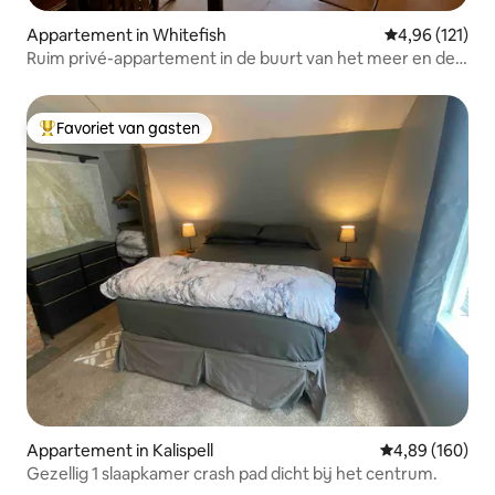
Appartement in Whitefish
Gemiddelde beo
4,96 (121)
Ruim privé-appartement in de buurt van het meer en de
bergen
Favoriet van gasten
Topfavoriet van gasten
Appartement in Kalispell
Gemiddelde beo
4,89 (160)
Gezellig 1 slaapkamer crash pad dicht bij het centrum.