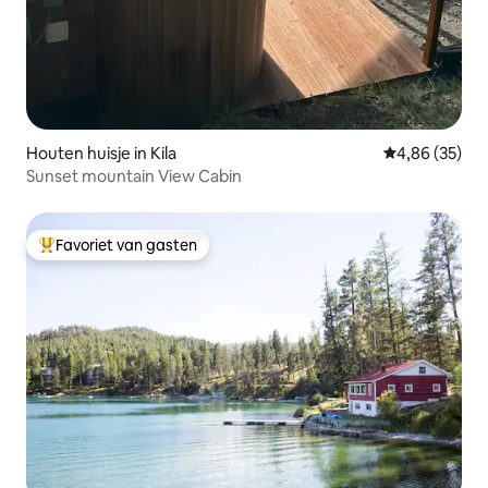
Houten huisje in Kila
Gemiddelde be
4,86 (35)
Sunset mountain View Cabin
Favoriet van gasten
Topfavoriet van gasten