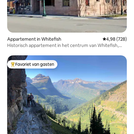
Appartement in Whitefish
Gemiddelde beo
4,98 (728)
Historisch appartement in het centrum van Whitefish,
Montana!
Favoriet van gasten
Topfavoriet van gasten