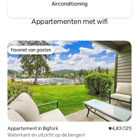
Airconditioning
Appartementen met wifi
Favoriet van gasten
Favoriet van gasten
Appartement in Bigfork
Gemiddelde beo
4,83 (121)
Waterkant en uitzicht op de bergen!