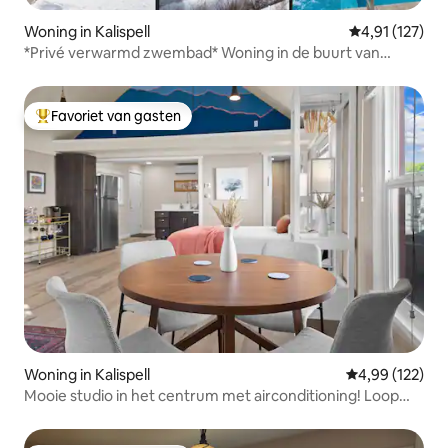
Woning in Kalispell
Gemiddelde beo
4,91 (127)
*Privé verwarmd zwembad* Woning in de buurt van
Bypass&Amenities
Favoriet van gasten
Topfavoriet van gasten
Woning in Kalispell
Gemiddelde beo
4,99 (122)
Mooie studio in het centrum met airconditioning! Loop
overal!