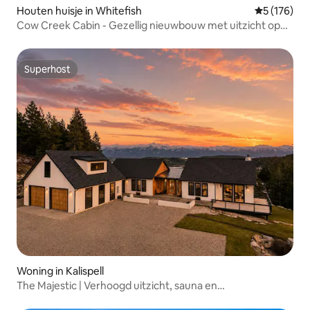
Houten huisje in Whitefish
Gemiddelde 
5 (176)
Cow Creek Cabin - Gezellig nieuwbouw met uitzicht op
de bergen
Superhost
Superhost
Woning in Kalispell
The Majestic | Verhoogd uitzicht, sauna en
spelletjeskamer