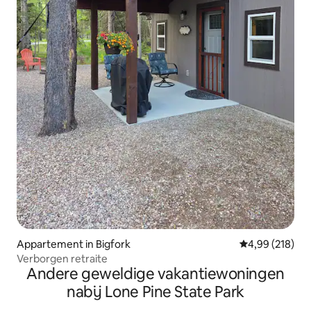
Appartement in Bigfork
Gemiddelde beo
4,99 (218)
Verborgen retraite
Andere geweldige vakantiewoningen
nabij Lone Pine State Park