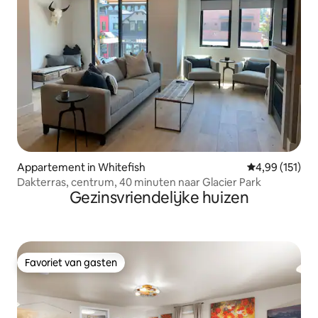
Appartement in Whitefish
Gemiddelde beo
4,99 (151)
Dakterras, centrum, 40 minuten naar Glacier Park
Gezinsvriendelijke huizen
Favoriet van gasten
Favoriet van gasten