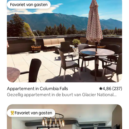
Favoriet van gasten
Favoriet van gasten
Appartement in Columbia Falls
Gemiddelde beo
4,86 (237)
Gezellig appartement in de buurt van Glacier National
Park!
Favoriet van gasten
Topfavoriet van gasten