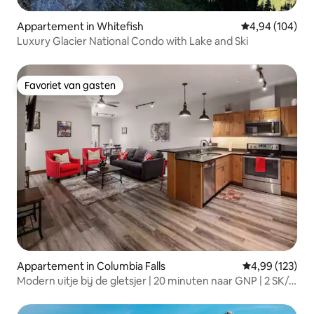
Appartement in Whitefish
Gemiddelde beo
4,94 (104)
Luxury Glacier National Condo with Lake and Ski
Favoriet van gasten
Favoriet van gasten
Appartement in Columbia Falls
Gemiddelde beo
4,99 (123)
Modern uitje bij de gletsjer | 20 minuten naar GNP | 2 SK/2
BK