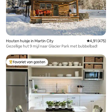
Houten huisje in Martin City
Gemiddelde beo
4,91 (475)
Gezellige hut 9 mijl naar Glacier Park met bubbelbad!
Favoriet van gasten
Topfavoriet van gasten