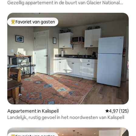
Gezellig appartement in de buurt van Glacier National
Park
Favoriet van gasten
Topfavoriet van gasten
Appartement in Kalispell
Gemiddelde beo
4,97 (125)
Landelijk, rustig gevoel in het noordwesten van Kalispell