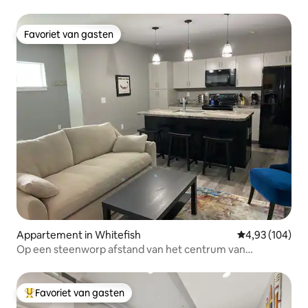
Favoriet van gasten
Favoriet van gasten
Appartement in Whitefish
Gemiddelde beo
4,93 (104)
Op een steenworp afstand van het centrum van
Whitefish (unit 202)
Favoriet van gasten
Topfavoriet van gasten