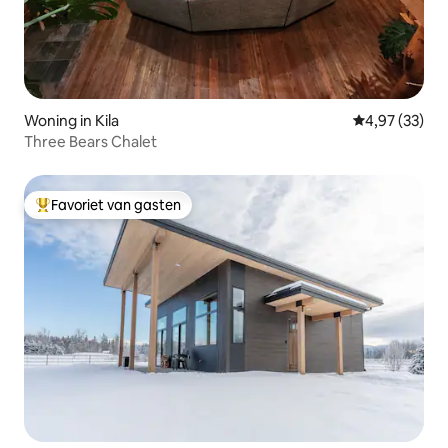
Woning in Kila
Gemiddelde be
4,97 (33)
Three Bears Chalet
Favoriet van gasten
Topfavoriet van gasten