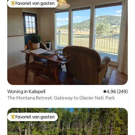
Favoriet van gasten
Topfavoriet van gasten
Woning in Kalispell
Gemiddelde beo
4,96 (249)
The Montana Retreat: Gateway to Glacier Natl. Park
Favoriet van gasten
Topfavoriet van gasten