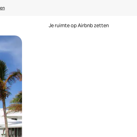
ven
Je ruimte op Airbnb zetten
ken of swipen.