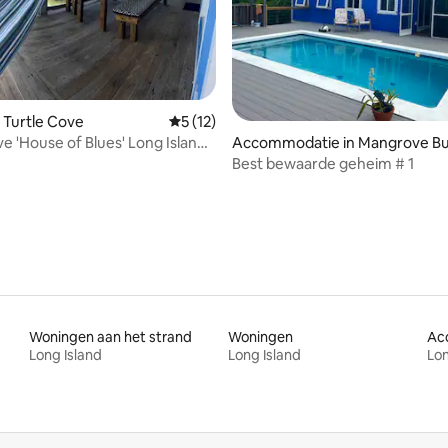
ling van 5 uit 5, 10 recensies
 Turtle Cove
Gemiddelde beoordeling van 5 uit 5, 12 
5 (12)
Accommodatie in Mangrove B
e 'House of Blues' Long Island,
Settlement
s
Best bewaarde geheim # 1
Woningen aan het strand
Woningen
Long Island
Long Island
Lon