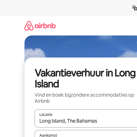
Ga
direct
naar
inhoud
Vakantieverhuur in Long
Island
Vind en boek bijzondere accommodaties op
Airbnb
Locatie
Wanneer er suggesties beschikbaar zijn, maak je 
Aankomst