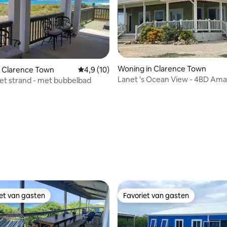
g van 4,73 uit 5, 33 recensies
Woning in Clarence Town
n Clarence Town
Gemiddelde beoordeling van 4,9 uit 5, 10 r
4,9 (10)
Lanet 's Ocean View - 4BD Ama
 het strand - met bubbelbad
Ocean views House
iet van gasten
Favoriet van gasten
iet van gasten
Favoriet van gasten