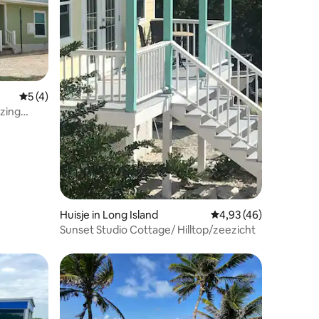
Gemiddelde beoordeling van 5 uit 5, 4 recensies
5 (4)
ecensies
zing
Huisje in Long Island
Gemiddelde beoordelin
4,93 (46)
Sunset Studio Cottage/ Hilltop/zeezicht