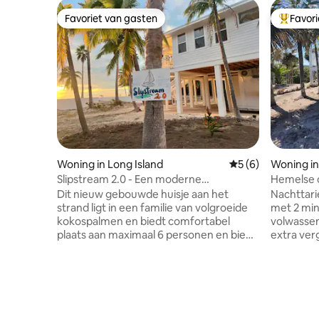
Favoriet van gasten
Favor
Favoriet van gasten
Topfavor
Woning in Long Island
Gemiddelde beoord
5 (6)
Woning in
Slipstream 2.0 - Een moderne
Hemelse 
ontsnapping aan het strand
strand
Dit nieuw gebouwde huisje aan het
Nachttarie
strand ligt in een familie van volgroeide
met 2 min
kokospalmen en biedt comfortabel
volwasse
plaats aan maximaal 6 personen en biedt
extra ver
een prachtig uitzicht vanuit elke kamer.
per nacht
Stap direct in kalm turquoise water,
op het ei
vlakbij de Kreeftskeerkring. Perfect om
is om zow
te snorkelen, paddleboarden en
te verken
wandelingen bij zonsondergang langs
ligt in ee
het strand. Verken enkele van 's werelds
om te zw