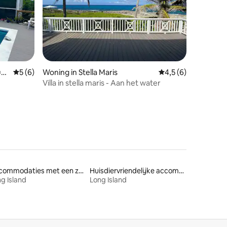
recensies
ush
Gemiddelde beoordeling van 5 uit 5, 6 recensies
5 (6)
Woning in Stella Maris
Gemiddelde beoordel
4,5 (6)
Villa in stella maris - Aan het water
Accommodaties met een zwembad
Huisdiervriendelijke accommodaties
g Island
Long Island