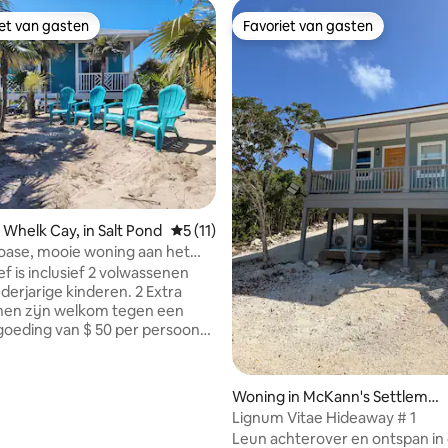
iet van gasten
Favoriet van gasten
iet van gasten
Favoriet van gasten
eling van 5 uit 5, 6 recensies
 Whelk Cay, in Salt Pond
Gemiddelde beoordeling van 5 uit 5, 11 
5 (11)
oase, mooie woning aan het
f is inclusief 2 volwassenen
derjarige kinderen. 2 Extra
nen zijn welkom tegen een
goeding van $ 50 per persoon
. De woning is centraal gelegen
land waardoor het gemakkelijk
el het noorden als het zuiden
Woning in McKann's Settleme
nen. Het grote, rustige strand
nt
Lignum Vitae Hideaway # 1
n baai en biedt vrij rustig water
Leun achterover en ontspan in
emmen. Loop in beide