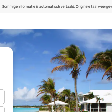
Sommige informatie is automatisch vertaald. 
Originele taal weerge
een keuze met je de pijltjestoetsen omhoog en omlaag, óf door te tik