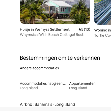
Huisje in Wemyss Settlement
Gemiddelde beoorde
5 (10)
Woning in
Whymsical Wish Beach Cottage! Rust!
Turtle Cov
Bahama '
Bestemmingen om te verkennen
Andere accommodaties
Accommodaties nabij een strand
Appartementen
Long Island
Long Island
Airbnb
Bahama's
Long Island