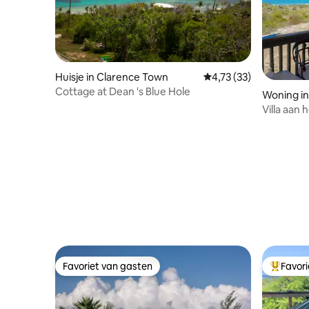
Huisje in Clarence Town
Gemiddelde beoordelin
4,73 (33)
Cottage at Dean 's Blue Hole
Woning i
Villa aan
Favoriet van gasten
Favor
Favoriet van gasten
Topfavor