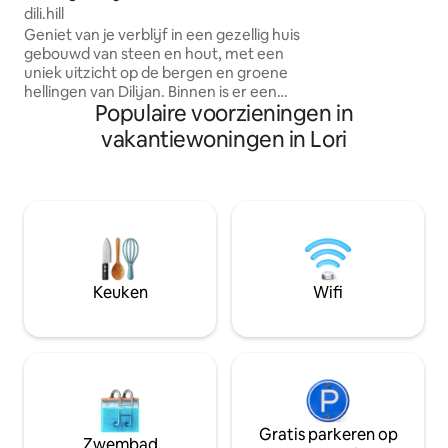
zoek zijn naar een
dili.hill
in de natuur. ✅ Inclusief: Licht interieur
Geniet van je verblijf in een gezellig huis
Groot balkon Tui
gebouwd van steen en hout, met een
Boslocatie
uniek uitzicht op de bergen en groene
hellingen van Dilijan. Binnen is er een
Populaire voorzieningen in
warme sfeer en modern comfort: een
ruime woonkamer met een elektrische
vakantiewoningen in Lori
open haard, een uitgeruste keuken, wifi
en alles wat je nodig hebt voor je gemak.
Op het grondgebied is er een prieel en
een grillruimte — ideaal voor diners in de
buitenlucht en soulvolle avonden met
familie of vrienden. Een rustige plek,
schone lucht en uitzicht op de bergen
zorgen voor een gevoel van privacy en
Keuken
Wifi
harmonie. .
Gratis parkeren op
Zwembad