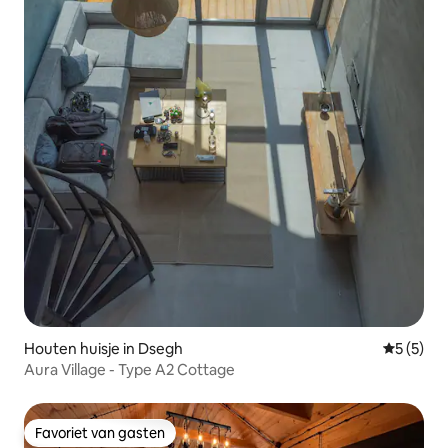
Houten huisje in Dsegh
Gemiddeld
5 (5)
Aura Village - Type A2 Cottage
Favoriet van gasten
Favoriet van gasten