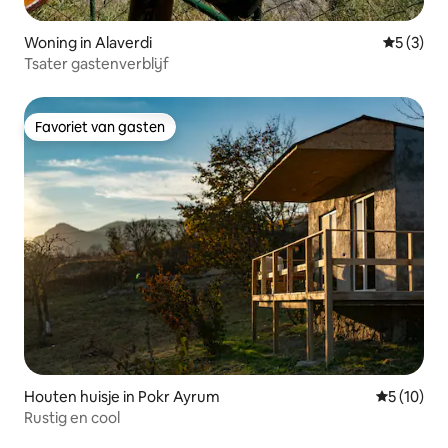
Woning in Alaverdi
Gemiddeld
5 (3)
Tsater gastenverblijf
Favoriet van gasten
Favoriet van gasten
Houten huisje in Pokr Ayrum
Gemiddelde
5 (10)
Rustig en cool