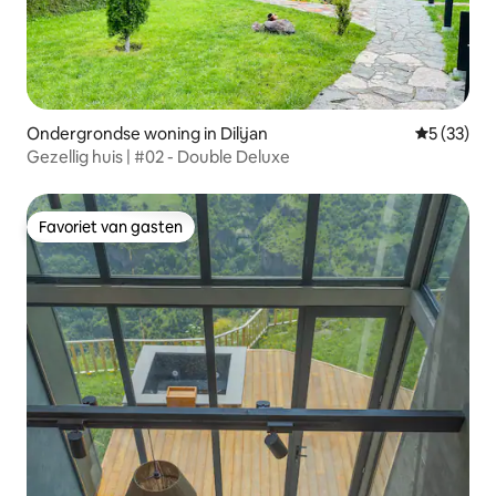
Ondergrondse woning in Dilijan
Gemiddelde
5 (33)
Gezellig huis | #02 - Double Deluxe
Favoriet van gasten
Favoriet van gasten