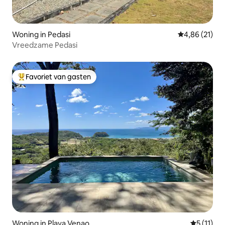
Woning in Pedasi
Gemiddelde be
4,86 (21)
Vreedzame Pedasi
Favoriet van gasten
Topfavoriet van gasten
Woning in Playa Venao
Gemiddeld
5 (11)