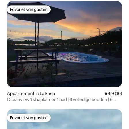
Favoriet van gasten
Favoriet van gasten
Appartement in La Enea
Gemiddelde b
4,9 (10)
Oceanview 1 slaapkamer 1 bad | 3 volledige bedden | 6
slaapplaatsen
Favoriet van gasten
Favoriet van gasten