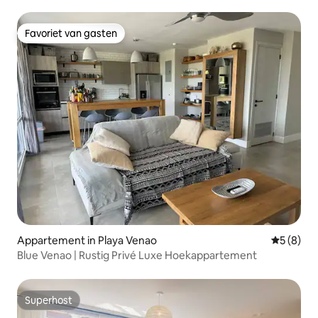
Favoriet van gasten
Favoriet van gasten
Appartement in Playa Venao
Gemiddeld
5 (8)
Blue Venao | Rustig Privé Luxe Hoekappartement
Superhost
Superhost