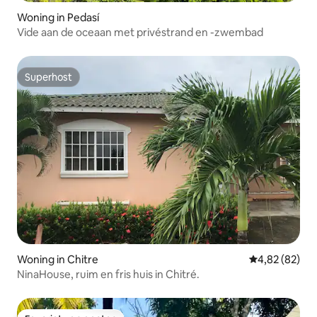
Woning in Pedasí
Vide aan de oceaan met privéstrand en -zwembad
Superhost
Superhost
Woning in Chitre
Gemiddelde be
4,82 (82)
NinaHouse, ruim en fris huis in Chitré.