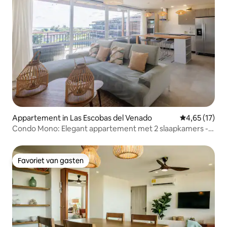
Appartement in Las Escobas del Venado
Gemiddelde be
4,65 (17)
Condo Mono: Elegant appartement met 2 slaapkamers -
Blue Playa Venao
Favoriet van gasten
Favoriet van gasten