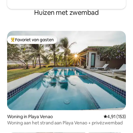
Huizen met zwembad
Favoriet van gasten
Topfavoriet van gasten
Woning in Playa Venao
Gemiddelde beo
4,91 (153)
Woning aan het strand aan Playa Venao + privézwembad