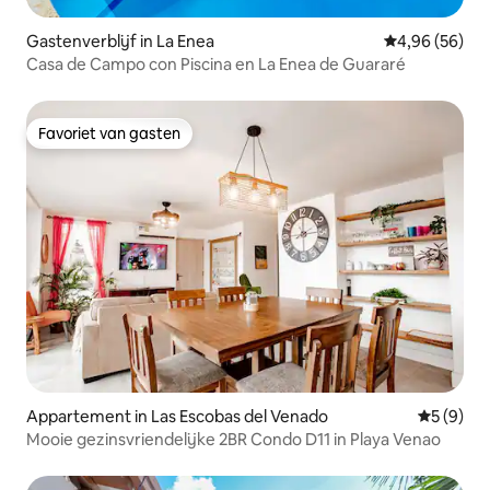
Gastenverblijf in La Enea
Gemiddelde be
4,96 (56)
Casa de Campo con Piscina en La Enea de Guararé
Favoriet van gasten
Favoriet van gasten
Appartement in Las Escobas del Venado
Gemiddeld
5 (9)
Mooie gezinsvriendelijke 2BR Condo D11 in Playa Venao