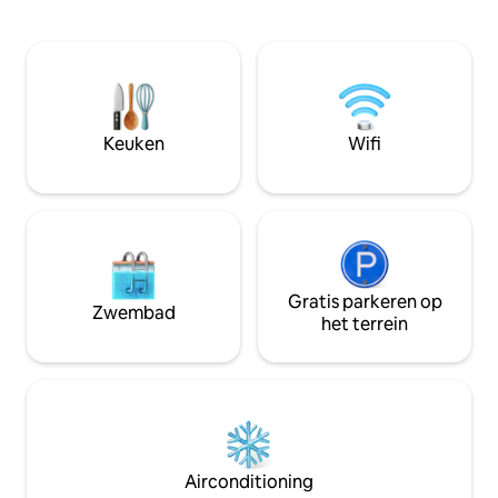
kanaal in de ruime g
complex beschikt over een zwembad en
andere slaapkame
open ruimtes die ideaal zijn om te
tweepersoonsbedd
ontspannen met je hele gezin of een
een badkamer en e
vriendengroep. 🏕️Perfect voor wie op
keuken en eetka
zoek is naar rust, natuur en een
ontspannend uitzi
authentieke ervaring op slechts enkele
de wildernis. Vraag ons naar
stappen van de oceaan🌊. Boek nu, we
Keuken
Wifi
rondleidingen naar 
kijken ernaar uit om je te zien
paardrijden.
Gratis parkeren op
Zwembad
het terrein
Airconditioning