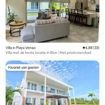
Villa in Playa Venao
Gemiddelde be
4,88 (33)
Villa met de beste locatie in Blue | Met privézwembad
Favoriet van gasten
Favoriet van gasten