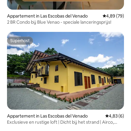
Appartement in Las Escobas del Venado
Gemiddelde be
4,89 (79)
2 BR Condo bij Blue Venao - speciale lanceringsprijs!
Superhost
Superhost
Appartement in Las Escobas del Venado
Gemiddelde b
4,83 (6)
Exclusieve en rustige loft | Dicht bij het strand | Airco,
zwembad