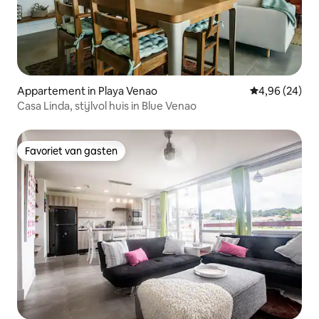
Appartement in Playa Venao
Gemiddelde be
4,96 (24)
Casa Linda, stijlvol huis in Blue Venao
Favoriet van gasten
Favoriet van gasten