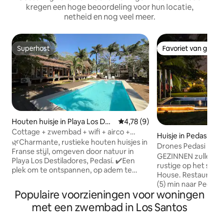
kregen een hoge beoordeling voor hun locatie,
netheid en nog veel meer.
Superhost
Favoriet van gas
Superhost
Favoriet van gas
Houten huisje in Playa Los Des
Gemiddelde beoordeling van 4,
4,78 (9)
tiladeros
Cottage + zwembad + wifi + airco +
Huisje in Pedasí
strand @Playalosdestiladeros
🌿Charmante, rustieke houten huisjes in
Drones Pedasi Ran
Franse stijl, omgeven door natuur in
Fest Fishing
GEZINNEN zullen 
Playa Los Destiladores, Pedasí. ✔️Een
rustige op het st
plek om te ontspannen, op adem te
House. Restaurant in de buurt of rijden
komen en te genieten van de
(5) min naar Pedas
natuurlijke omgeving, op slechts een
Populaire voorzieningen voor woningen
Kinderen kunnen 
steenworp afstand van het strand. Het is
gehouden, een sta
met een zwembad in Los Santos
geen luxe; het is gemoedsrust en een
van het kingsize b
band met de essentiële dingen. Het