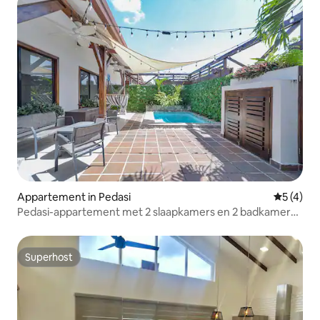
Appartement in Pedasi
Gemiddeld
5 (4)
Pedasi-appartement met 2 slaapkamers en 2 badkamers |
Dicht bij het strand en de stad
Superhost
Superhost