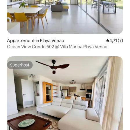
Appartement in Playa Venao
Gemiddelde 
4,71 (7)
Ocean View Condo 602 @ Villa Marina Playa Venao
Superhost
Superhost