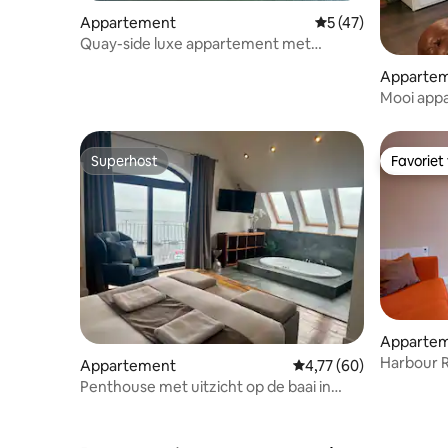
Appartement
Gemiddelde beoorde
5 (47)
Quay-side luxe appartement met
uitzicht op zee, Kinvara
Apparte
Mooi app
zee West
Superhost
Favoriet
Superhost
Favoriet
Apparte
Harbour R
Appartement
Gemiddelde beoordeling
4,77 (60)
Penthouse met uitzicht op de baai in
Salthill