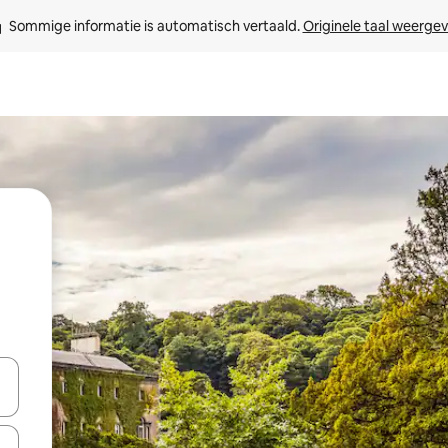
Sommige informatie is automatisch vertaald. 
Originele taal weerge
een keuze met je de pijltjestoetsen omhoog en omlaag, óf door te tik