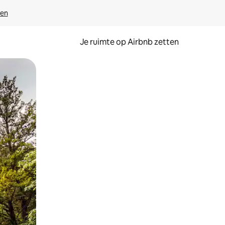
ven
Je ruimte op Airbnb zetten
ken of swipen.