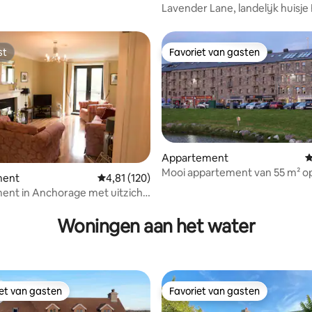
Lavender Lane, landelijk huisje
st
Favoriet van gasten
st
Favoriet van gasten
Appartement
G
Mooi appartement van 55 m² o
ment
Gemiddelde beoordeling van 4,81 uit 5, 120 r
4,81 (120)
perfecte locatie in Westport
nt in Anchorage met uitzicht
 van 4,98 uit 5, 92 recensies
de
Woningen aan het water
iet van gasten
Favoriet van gasten
iet van gasten
Favoriet van gasten