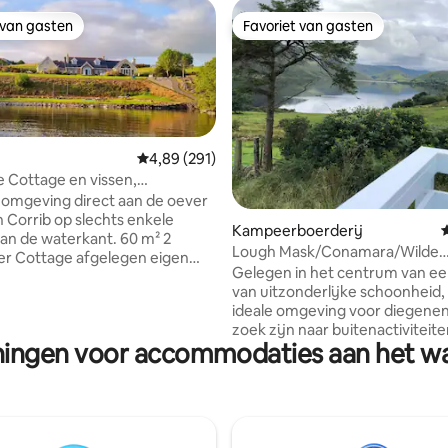
 van gasten
Favoriet van gasten
 van gasten
Favoriet van gasten
Gemiddelde beoordeling van 4,89 uit 5, 291 r
4,89 (291)
 Cottage en vissen,
a, Galway0
omgeving direct aan de oever
van 4,92 uit 5, 448 recensies
 Corrib op slechts enkele
Kampeerboerderij
G
an de waterkant. 60 m² 2
Lough Mask/Conamara/Wilde
er Cottage afgelegen eigen
Atlantische Weg/Heuvelwande
Gelegen in het centrum van ee
ensuites, heerlijk ingericht,
van uitzonderlijke schoonheid, 
nderhouden tot hoge
ideale omgeving voor diegenen
, open keuken, eetkamer,
zoek zijn naar buitenactiviteite
ven en uitzicht om je adem te
eningen voor accommodaties aan het wa
waaronder fietsen, zwemmen,
 parkeerplaats en grote tuin,
heuvelwandelen, vissen, kajakk
nd huis van de eigenaar, maar
vogels kijken en natuurwandel
euk op de privacy, waardoor
is een uitstekende uitvalsbasis 
s verblijf mogelijk is indien
diegenen die overdag de regio'
Profiteer van de privé-pier en
Connemara, Mayo en Galway v
uis, boten en motoren te huur,