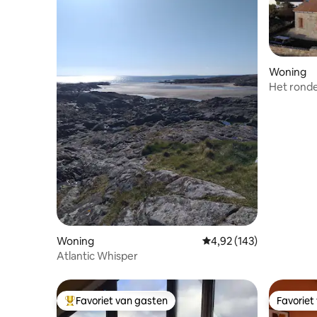
Woning
Het ronde
Woning
Gemiddelde beoordeling 
4,92 (143)
Atlantic Whisper
Favoriet van gasten
Favoriet
Topfavoriet van gasten
Favoriet