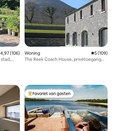
ecensies
emiddelde beoordeling van 4,97 uit 5, 106 recensies
4,97 (106)
Woning
Gemiddelde beoordel
5 (109)
 stad,
The Reek Coach House, privétoegang
n
tot de zee, geschikt voor 6 personen
Favoriet van gasten
Topfavoriet van gasten