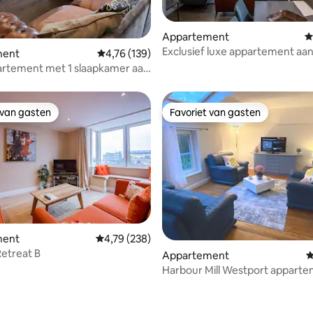
ling van 5 uit 5, 47 recensies
Appartement
G
Exclusief luxe appartement aa
ment
Gemiddelde beoordeling van 4,76 uit 5, 139 r
4,76 (139)
2 slaapkamers
artement met 1 slaapkamer aan
port
 van gasten
Favoriet van gasten
 van gasten
Favoriet van gasten
ment
Gemiddelde beoordeling van 4,79 uit 5, 238 r
4,79 (238)
etreat B
 van 4,77 uit 5, 60 recensies
Appartement
G
Harbour Mill Westport apparte