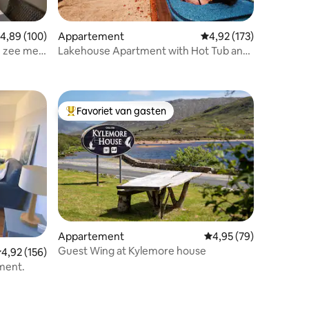
emiddelde beoordeling van 4,89 uit 5, 100 recensies
4,89 (100)
Appartement
Gemiddelde beoordeling
4,92 (173)
n zee met
Lakehouse Apartment with Hot Tub and
ecensies
Sauna
Favoriet van gasten
Topfavoriet van gasten
ecensies
Appartement
Gemiddelde beoordelin
4,95 (79)
Guest Wing at Kylemore house
emiddelde beoordeling van 4,92 uit 5, 156 recensies
4,92 (156)
ment.