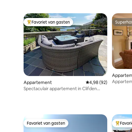
Favoriet van gasten
Superho
Topfavoriet van gasten
Superho
Apparte
Apparteme
Appartement
Gemiddelde beoordeling
4,98 (92)
op de ka
Spectaculair appartement in Clifden
Seaview Connemara
Favoriet van gasten
Favor
Favoriet van gasten
Topfavor