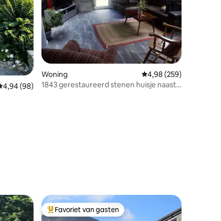
ecensies
Woning
Gemiddelde beoordeling
4,98 (259)
1843 gerestaureerd stenen huisje naast
Gemiddelde beoordeling van 4,94 uit 5, 98 recensies
4,94 (98)
Galway Bay
Favoriet van gasten
Topfavoriet van gasten