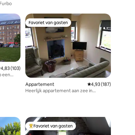
 Furbo
Favoriet van gasten
Favoriet van gasten
emiddelde beoordeling van 4,83 uit 5, 103 recensies
4,83 (103)
p een
ecensies
Appartement
Gemiddelde beoordeling
4,93 (187)
Heerlijk appartement aan zee in
Louisburgh
Favoriet van gasten
Topfavoriet van gasten