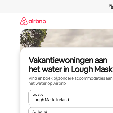
Ga
direct
naar
inhoud
Vakantiewoningen aan
het water in Lough Mask
Vind en boek bijzondere accommodaties aan
het water op Airbnb
Locatie
Wanneer er suggesties beschikbaar zijn, maak je 
Aankomst