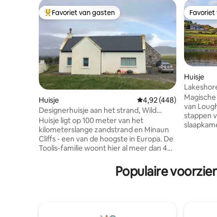
Favoriet van gasten
Favoriet
Topfavoriet van gasten
Favoriet
Huisje
Lakeshore
Connemar
Magische 
Huisje
Gemiddelde beoordeling 
4,92 (448)
van Lough
Designerhuisje aan het strand, Wild
stappen v
Atlantic Way
Huisje ligt op 100 meter van het
slaapkam
kilometerslange zandstrand en Minaun
ingang, 2 
Cliffs - een van de hoogste in Europa. De
helder, o
Toolis-familie woont hier al meer dan 400
standaard
jaar. Het verlaten Dookinella stenen dorp
lounge bo
staat nog steeds in het veld ernaast. Het
Populaire voorzi
benemen..
dorp Keel ligt op 5 minuten rijden met
aangrenze
restaurants, lokale slager die Achill lam
geen inbr
verkoopt en vissers die vanaf de boot
contactloo
verkopen. Surfschool voor alle
gewenst. 
leeftijden. Fantastische wandelingen
het booth