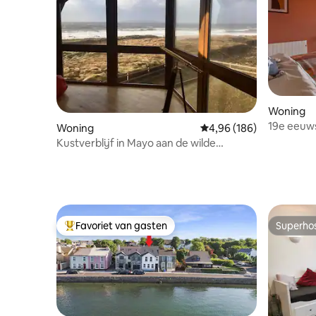
Woning
19e eeuws
Woning
Gemiddelde beoordeling 
4,96 (186)
aan de m
Kustverblijf in Mayo aan de wilde
Atlantische Oceaan
Favoriet van gasten
Superho
Topfavoriet van gasten
Superho