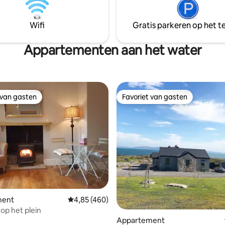
willen verkennen. Padraig, je ho
 lokaal beschikbaar.
gecertificeerde regionale gids v
Wifi
Gratis parkeren op het te
Ierland en een UNESCO Geopa
ambassadeur die duurzaamhei
culturele ervaringen en lokale 
Appartementen aan het water
promoot.
 van gasten
Favoriet van gasten
 van gasten
Favoriet van gasten
 van 4,99 uit 5, 90 recensies
ment
Gemiddelde beoordeling van 4,85 uit 5, 460 
4,85 (460)
 op het plein
Appartement