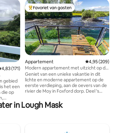
Huisje
Favoriet van gasten
Favor
Topfavoriet van gasten
Topfavo
Kylemore
Word ver
wilde lan
Kylemore
berghelli
het meer,
kant heb 
ecensies
speciaal 
buiten,w
Appartement
Gemiddelde beoordeling
4,95 (209)
meer of 
Modern appartement met uitzicht op de
emiddelde beoordeling van 4,83 uit 5, 171 recensies
4,83 (171)
comfort v
rivier de Moy, Foxford
Geniet van een unieke vakantie in dit
Als je ee
lichte en moderne appartement op de
deze plek
len
n gebied
eerste verdieping, aan de oevers van de
om er tus
is het een
rivier de Moy in Foxford dorp. Deel 's
te komen 
 die op
avonds drankjes op het balkon aan de
n,
rivier of bekijk de stroomversnellingen
ter in Lough Mask
door de glazen wand van de woonkamer.
en,
Onlangs opnieuw ingericht met
ingen en
inrichting van hotelkwaliteit, zijn er twee
voor
goed gepresenteerde
s
tweepersoonsslaapkamers, twee
erder