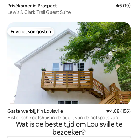
Privékamer in Prospect
Gemiddelde
5 (19)
Lewis & Clark Trail Guest Suite
Favoriet van gasten
Favoriet van gasten
Gastenverblijf in Louisville
Gemiddelde beo
4,88 (156)
Historisch koetshuis in de buurt van de hotspots van
Wat is de beste tijd om Louisville te
Louisville
bezoeken?