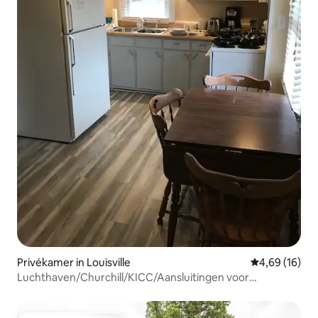
Privékamer in Louisville
Gemiddelde be
4,69 (16)
Luchthaven/Churchill/KICC/Aansluitingen voor
elektrische auto's