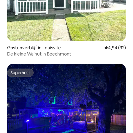
Gastenverblijf in Louisville
Gemiddelde be
4,94 (32)
De kleine Walnut in Beechmont
Superhost
Superhost