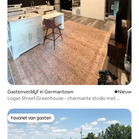
Gastenverblijf in Germantown
Nieuwe ac
Nieuw
Logan Street Greenhouse - charmante studio met
garage!
Favoriet van gasten
Favoriet van gasten