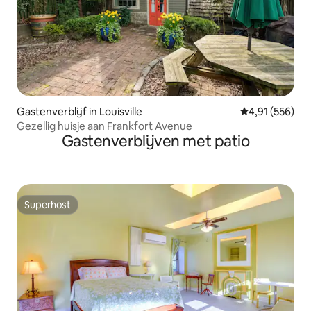
Gastenverblijf in Louisville
Gemiddelde beo
4,91 (556)
Gezellig huisje aan Frankfort Avenue
Gastenverblijven met patio
Superhost
Superhost