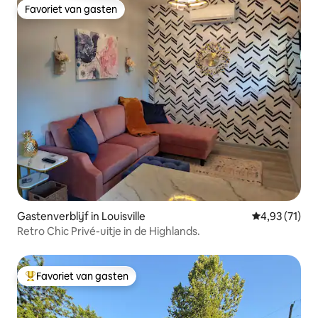
Favoriet van gasten
Favoriet van gasten
Gastenverblijf in Louisville
Gemiddelde be
4,93 (71)
Retro Chic Privé-uitje in de Highlands.
Favoriet van gasten
Topfavoriet van gasten