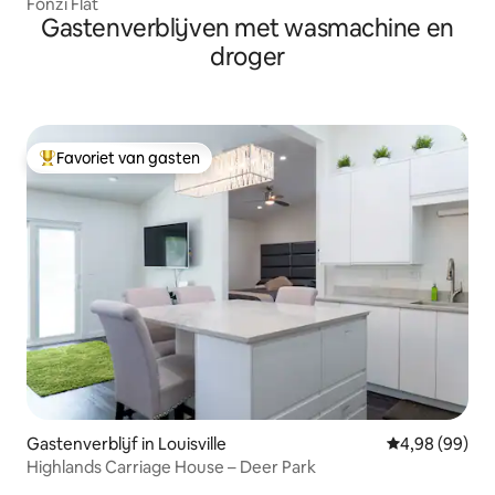
Fonzi Flat
Gastenverblijven met wasmachine en
droger
Favoriet van gasten
Topfavoriet van gasten
Gastenverblijf in Louisville
Gemiddelde be
4,98 (99)
Highlands Carriage House – Deer Park