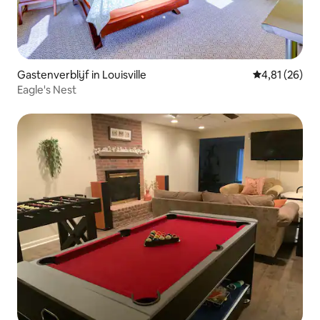
Gastenverblijf in Louisville
Gemiddelde be
4,81 (26)
Eagle's Nest