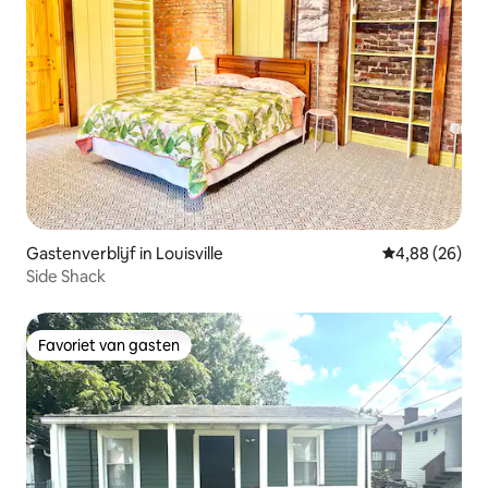
Gastenverblijf in Louisville
Gemiddelde be
4,88 (26)
Side Shack
Favoriet van gasten
Favoriet van gasten