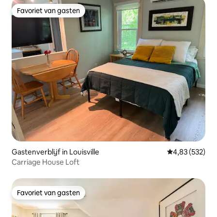
Favoriet van gasten
Favoriet van gasten
Gastenverblijf in Louisville
Gemiddelde beo
4,83 (532)
Carriage House Loft
Favoriet van gasten
Favoriet van gasten