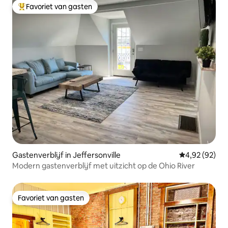
Favoriet van gasten
Topfavoriet van gasten
Gastenverblijf in Jeffersonville
Gemiddelde be
4,92 (92)
Modern gastenverblijf met uitzicht op de Ohio River
Favoriet van gasten
Favoriet van gasten