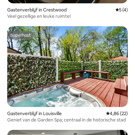
Gastenverblijf in Crestwood
Gemiddeld
5 (4)
Veel gezellige en leuke ruimte!
Superhost
Superhost
Gastenverblijf in Louisville
Gemiddelde be
4,86 (22)
Geniet van de Garden Spa; centraal in de historische stad