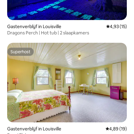
Gastenverblijf in Louisville
Gemiddelde be
4,93 (15)
Dragons Perch | Hot tub | 2 slaapkamers
Superhost
Superhost
Gastenverblijf in Louisville
Gemiddelde be
4,89 (19)