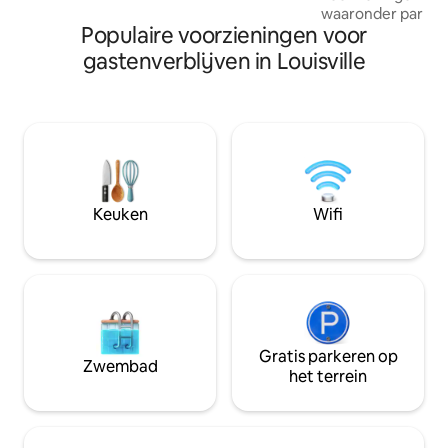
waaronder parkee
Populaire voorzieningen voor
voor fietsen. Nog geen 5 km van
Churchill Downs, c
gastenverblijven in Louisville
en het centrum. Germantown ligt
tussen de energiek
Highlands, het pra
Louisville en het h
loopafstand van e
aan restaurants, p
Katoenen lakens,
wasproducten. To
Keuken
Wifi
zorgt voor eenvou
Gratis parkeren op
Zwembad
het terrein