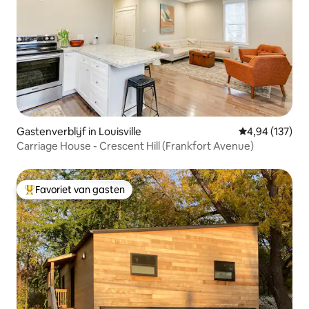
Gastenverblijf in Louisville
Gemiddelde beo
4,94 (137)
Carriage House - Crescent Hill (Frankfort Avenue)
Favoriet van gasten
Topfavoriet van gasten