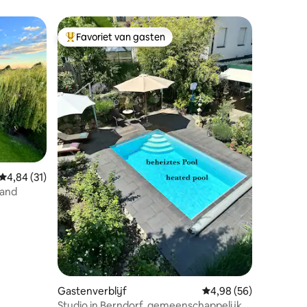
terras
Favoriet van gasten
Topfavoriet van gasten
ecensies
Gemiddelde beoordeling van 4,84 uit 5, 31 recensies
4,84 (31)
rand
Gastenverblijf
Gemiddelde beoordelin
4,98 (56)
Studio in Berndorf, gemeenschappelijk