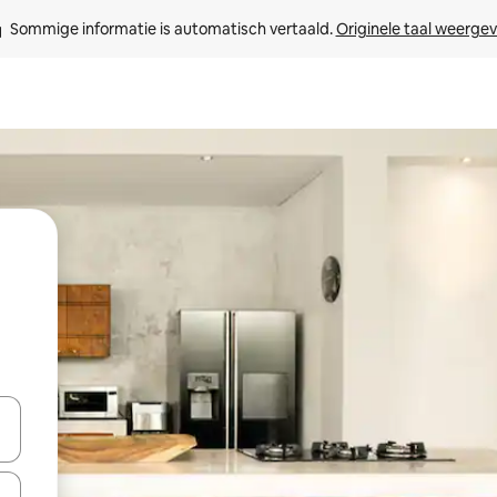
Sommige informatie is automatisch vertaald. 
Originele taal weerge
een keuze met je de pijltjestoetsen omhoog en omlaag, óf door te tik