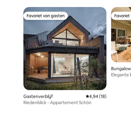
Favoriet van gasten
Favoriet
Favoriet van gasten
Favoriet
Bungalow
Elegante
Stadsgre
Gastenverblijf
Gemiddelde beoordeling
4,94 (18)
Riedenblick - Appartement Schön