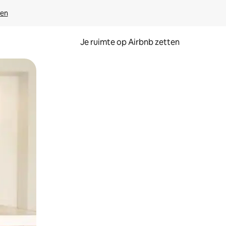
ven
Je ruimte op Airbnb zetten
ken of swipen.