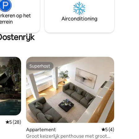
j het
thuiskantoor met relaaaaaaax NU!
itzicht
arkeren op het
n hert
Airconditioning
errein
ostenrijk
Superhost
Superhost
Gemiddelde beoordeling van 5 uit 5, 28 recensies
5 (28)
ecensies
Appartement
Gemiddelde beoord
5 (4)
Groot keizerlijk penthouse met groot