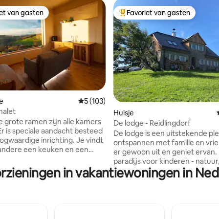
iet van gasten
Favoriet van gasten
iet van gasten
Topfavoriet van gasten
e
Gemiddelde beoordeling van 5 uit 5, 103 r
5 (103)
halet
 van 4,95 uit 5, 37 recensies
Huisje
e grote ramen zijn alle kamers
De lodge - Reidlingdorf
 Er is speciale aandacht besteed
De lodge is een uitstekende pl
ogwaardige inrichting. Je vindt
ontspannen met familie en vri
andere een keuken en een
er gewoon uit en geniet ervan.
met fauteuils van massief
paradijs voor kinderen - natuur
 Er is gratis wifi in het hele
orzieningen in vakantiewoningen in Ned
vrije ruimte - om stoom af te b
aar deze kan ook op verzoek
Geen buren die worden gestoo
itgeschakeld. De permanent
het gelach van kinderen. Ook i
erde airconditioner koelt en
te ontspannen met vrienden. D
niet alleen, maar reinigt ook de
ligt op ongeveer 600 meter met
 verschillende bacteriën en
over het Mostviertel. Geniet v