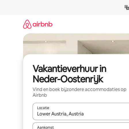
Ga
direct
naar
inhoud
Vakantieverhuur in
Neder-Oostenrijk
Vind en boek bijzondere accommodaties op
Airbnb
Locatie
Wanneer er suggesties beschikbaar zijn, maak je 
Aankomst