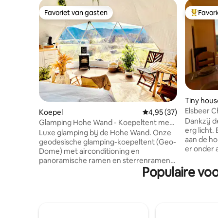
Favoriet van gasten
Favor
Favoriet van gasten
Topfavor
Tiny hous
Elsbeer C
Koepel
Gemiddelde beoordeling
4,95 (37)
Dankzij d
Glamping Hohe Wand - Koepeltent met
erg licht.
sterrenvenster
Luxe glamping bij de Hohe Wand. Onze
aan de ho
geodesische glamping-koepeltent (Geo-
er onder 
Dome) met airconditioning en
eettafel 
panoramische ramen en sterrenramen
elzenhout.
Populaire vo
biedt natuur, romantiek en een echt
chalet, m
bubbeltentgevoel. Niet te missen:
worden u
*Bubbelbad * Oase van rust * Uitzicht op
geïnstalle
de bergen vanuit schommelstoelen *
verwarmt 
Sterrenraam boven tweepersoonsbed
lucht van
(verwarmd matras) * Gezellige