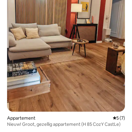
Appartement
Gemiddeld
5 (7)
Nieuw! Groot, gezellig appartement (H 85 CozY CastLe)