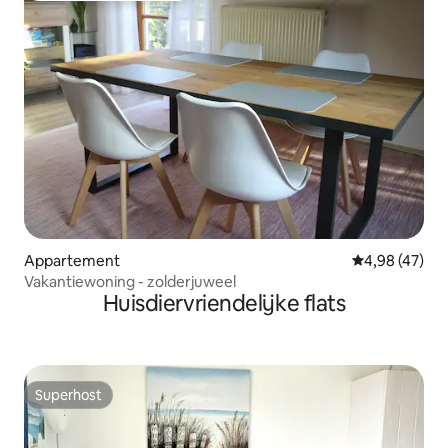
Appartement
Gemiddelde be
4,98 (47)
Vakantiewoning - zolderjuweel
Huisdiervriendelijke flats
Superhost
Superhost