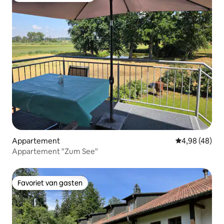
Appartement
Gemiddelde be
4,98 (48)
Appartement "Zum See"
Favoriet van gasten
Favoriet van gasten