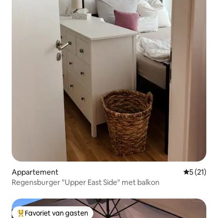
Appartement
Gemiddelde
5 (21)
Regensburger "Upper East Side" met balkon
Favoriet van gasten
Topfavoriet van gasten