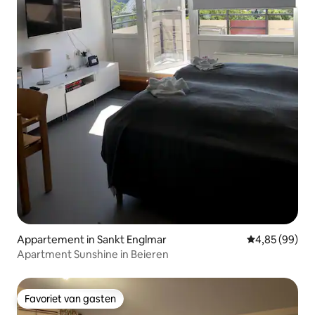
Appartement in Sankt Englmar
Gemiddelde be
4,85 (99)
Apartment Sunshine in Beieren
Favoriet van gasten
Favoriet van gasten