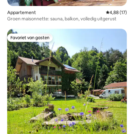
Appartement
Gemiddelde be
4,88 (17)
Groen maisonnette: sauna, balkon, volledig uitgerust
Favoriet van gasten
Favoriet van gasten