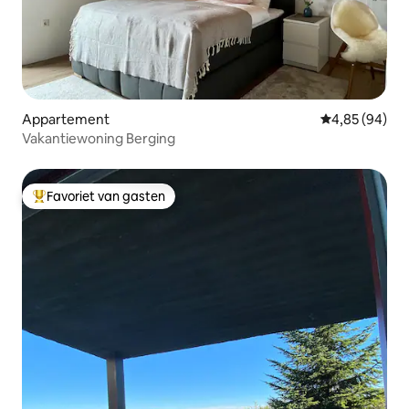
Appartement
Gemiddelde be
4,85 (94)
Vakantiewoning Berging
Favoriet van gasten
Topfavoriet van gasten