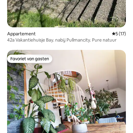
Appartement
Gemiddelde
5 (17)
42a Vakantiehuisje Bay. nabij Pullmancity. Pure natuur
Favoriet van gasten
Favoriet van gasten