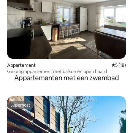
Appartement
Gemiddelde
5 (18)
Gezellig appartement met balkon en open haard
Appartementen met een zwembad
Superhost
Superhost