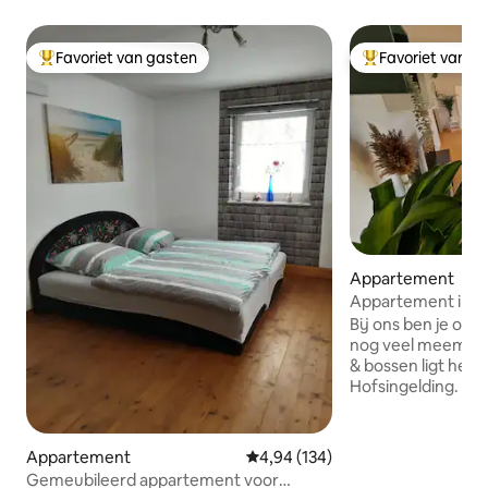
Favoriet van gasten
Favoriet van g
Topfavoriet van gasten
Topfavoriet van 
Appartement
Appartement in ee
platteland met tr
Bij ons ben je op h
nog veel meemaken! Tussen wei
& bossen ligt het 
Hofsingelding. Slechts 10 minuten lopen
naar de S2 moet j
Messe, Erding. O
het ideale startpu
Appartement
Gemiddelde beoordeling van 4,94
4,94 (134)
verkennings-/ wink
Gemeubileerd appartement voor