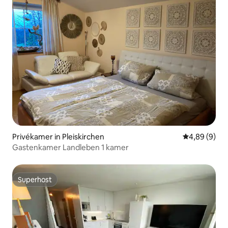
Privékamer in Pleiskirchen
Gemiddelde b
4,89 (9)
Gastenkamer Landleben 1 kamer
Superhost
Superhost