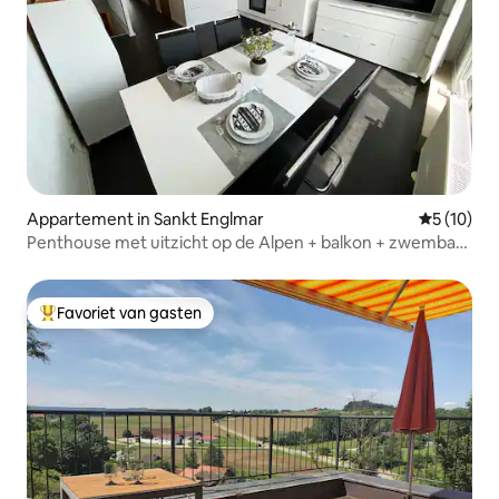
Appartement in Sankt Englmar
Gemiddelde
5 (10)
Penthouse met uitzicht op de Alpen + balkon + zwembad
+ Netflix + sauna
Favoriet van gasten
Topfavoriet van gasten