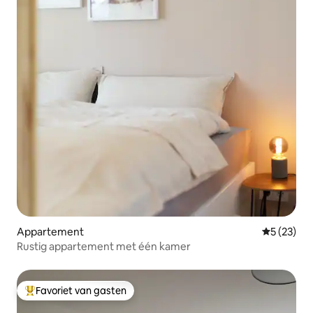
Appartement
Gemiddelde
5 (23)
Rustig appartement met één kamer
Favoriet van gasten
Topfavoriet van gasten