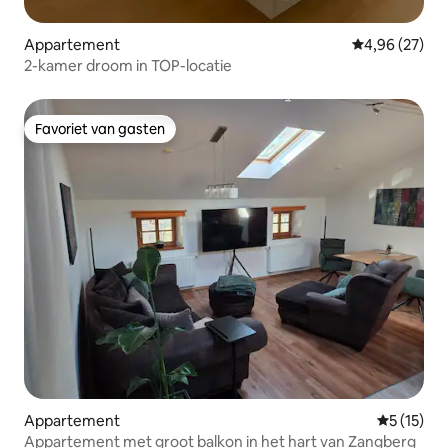
Appartement
Gemiddelde be
4,96 (27)
2-kamer droom in TOP-locatie
Favoriet van gasten
Favoriet van gasten
Appartement
Gemiddelde
5 (15)
Appartement met groot balkon in het hart van Zangberg