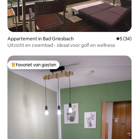
Appartement in Bad Griesbach
Gemiddelde
5 (34)
Uitzicht en zwembad - ideaal voor golf en wellness
Favoriet van gasten
Topfavoriet van gasten