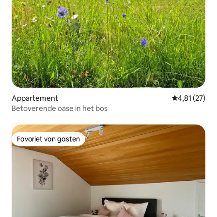
Appartement
Gemiddelde be
4,81 (27)
Betoverende oase in het bos
Favoriet van gasten
Favoriet van gasten