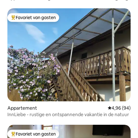
Favoriet van gasten
Topfavoriet van gasten
Appartement
Gemiddelde be
4,96 (94)
InnLiebe - rustige en ontspannende vakantie in de natuur
Favoriet van gasten
Topfavoriet van gasten