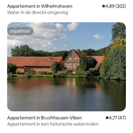
Appartement in Wilhelmshaven
Gemiddelde beo
4,89 (202)
Water in de directe omgeving
Superhost
Superhost
Appartement in Bruchhausen-Vilsen
Gemiddelde be
4,77 (47)
Appartement in een historische watermolen