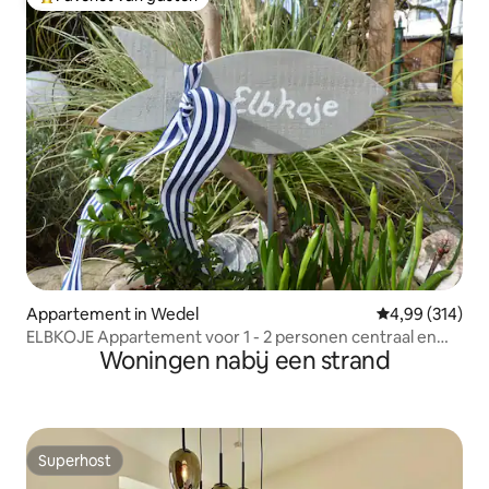
Topfavoriet van gasten
Appartement in Wedel
Gemiddelde beo
4,99 (314)
ELBKOJE Appartement voor 1 - 2 personen centraal en
Woningen nabij een strand
rustig
Superhost
Superhost