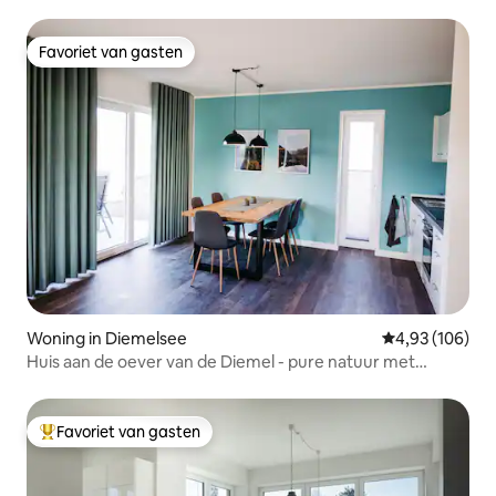
Favoriet van gasten
Favoriet van gasten
Woning in Diemelsee
Gemiddelde beo
4,93 (106)
Huis aan de oever van de Diemel - pure natuur met
privésauna
Favoriet van gasten
Topfavoriet van gasten