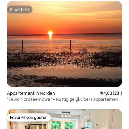
Superhost
Superhost
Appartement in Norden
Gemiddelde beo
4,83 (231)
"Fewo Nordseemöwe" – Rustig gelijkvloers appartement
nabij het strand
Favoriet van gasten
Favoriet van gasten