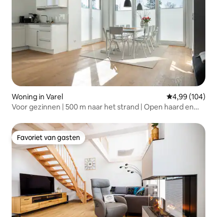
Woning in Varel
Gemiddelde beo
4,99 (104)
Voor gezinnen | 500 m naar het strand | Open haard en
tuin
Favoriet van gasten
Favoriet van gasten