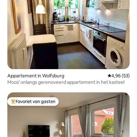
Appartement in Wolfsburg
Gemiddelde be
4,96 (53)
Mooi/ onlangs gerenoveerd appartement in het kasteel
Favoriet van gasten
Topfavoriet van gasten