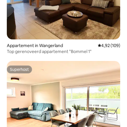
Appartement in Wangerland
Gemiddelde beo
4,92 (109)
Top gerenoveerd appartement "Bommel 1"
Superhost
Superhost