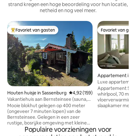
strand kregen een hoge beoordeling voor hun locatie,
netheid en nog veel meer.
Favoriet van gasten
Favoriet van gas
Topfavoriet van gasten
Favoriet van gas
Appartement in B
Luxe appartement 5* WESER WE
WHIRLPOOL
Appartement Stil
Houten huisje in Sassenburg
Gemiddelde beoordeling van 4,92
4,92 (159)
whirlpool, 70 m ²
Vakantiehuis aan Bernsteinsee (sauna,
vloerverwarming, 
barbecue, open haard)
slaapkamer met c
Mooie blokhut gelegen op 400 meter
boxspringbed, ba
(ongeveer 7 minuten lopen) van de
toegankelijke dou
Bernsteinsee. Gelegen in een zeer
bubbelbad met lich
rustige, bosrijke omgeving met kleine
Populaire voorzieningen voor
het water en het l
vakantiehuizen. De tuin is afgeschermd
Europa, woonkame
door begroeiing voor privacy en is voor