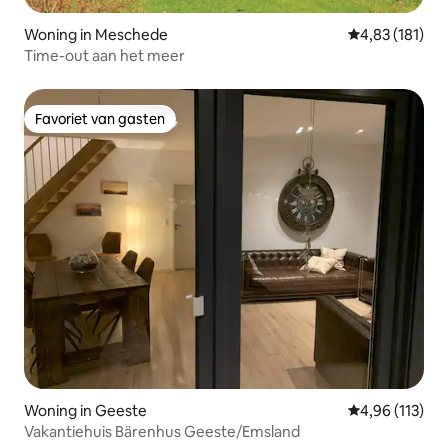
Woning in Meschede
Gemiddelde beo
4,83 (181)
Time-out aan het meer
Favoriet van gasten
Favoriet van gasten
Woning in Geeste
Gemiddelde beo
4,96 (113)
Vakantiehuis Bärenhus Geeste/Emsland