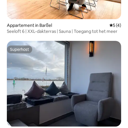
Appartement in Barßel
Gemiddeld
5 (4)
Seeloft 6 | XXL-dakterras | Sauna | Toegang tot het meer
Superhost
Superhost