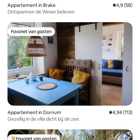
Appartement in Brake
Gemiddelde b
4,9 (58)
Ontspannen de Weser beleven
Favoriet van gasten
Favoriet van gasten
Appartement in Dornum
Gemiddelde beo
4,94 (113)
Gezellig in de villa dicht bij de zee
Favoriet van gasten