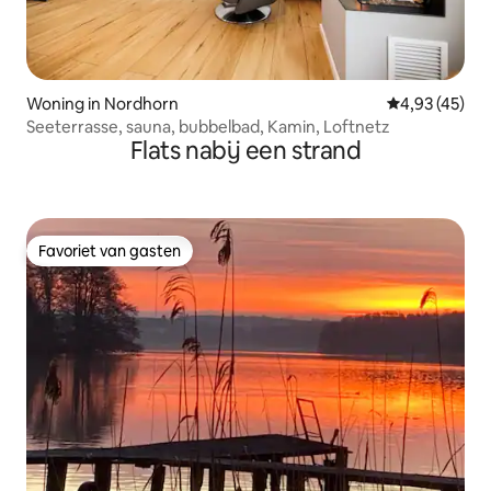
Woning in Nordhorn
Gemiddelde be
4,93 (45)
Seeterrasse, sauna, bubbelbad, Kamin, Loftnetz
Flats nabij een strand
Favoriet van gasten
Favoriet van gasten