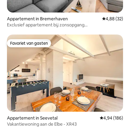
Appartement in Bremerhaven
Gemiddelde be
4,88 (32)
Exclusief appartement bij zonsopgang
+bubbelbad+zwembad+sauna
Favoriet van gasten
Favoriet van gasten
Appartement in Seevetal
Gemiddelde beo
4,94 (186)
Vakantiewoning aan de Elbe - XR43