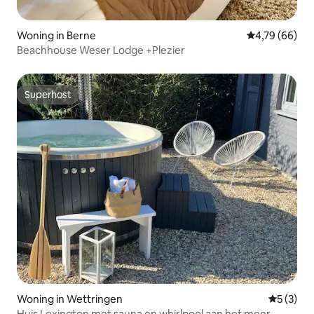
Woning in Berne
Gemiddelde be
4,79 (66)
Beachhouse Weser Lodge +Plezier
Superhost
Superhost
Woning in Wettringen
Gemiddeld
5 (3)
Huis Lexington met sauna en whirlpool aan het meer