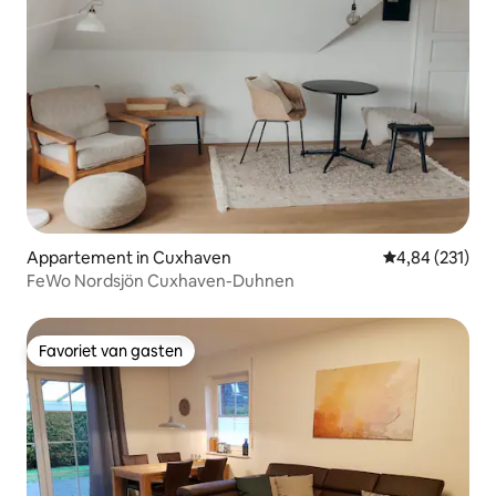
Appartement in Cuxhaven
Gemiddelde beo
4,84 (231)
FeWo Nordsjön Cuxhaven-Duhnen
Favoriet van gasten
Favoriet van gasten