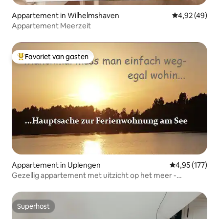
Appartement in Wilhelmshaven
Gemiddelde be
4,92 (49)
Appartement Meerzeit
Favoriet van gasten
Topfavoriet van gasten
Appartement in Uplengen
Gemiddelde beo
4,95 (177)
Gezellig appartement met uitzicht op het meer -
klimaatvriendelijk
Superhost
Superhost