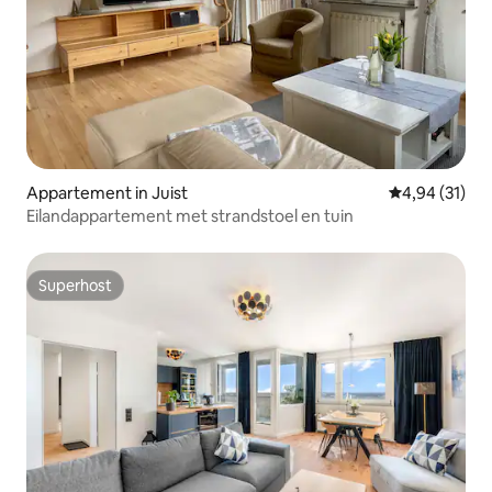
Appartement in Juist
Gemiddelde be
4,94 (31)
Eilandappartement met strandstoel en tuin
Superhost
Superhost