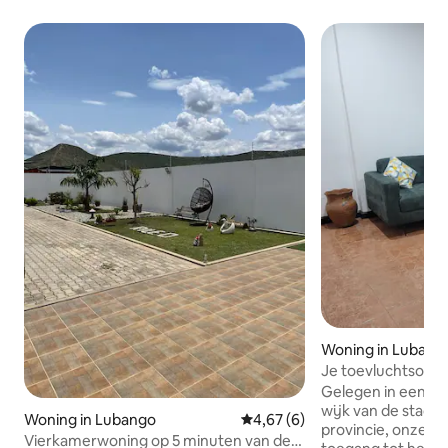
Woning in Lubang
Je toevluchtsoord 
Lubango. Stadstui
Gelegen in een le
wijk van de stad Lub
Woning in Lubango
Gemiddelde beoordeling van 4,
4,67 (6)
provincie, onze vi
Vierkamerwoning op 5 minuten van de