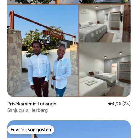
Privékamer in Lubango
Gemiddelde be
4,96 (24)
Sanjuquila Herberg
Favoriet van gasten
Favoriet van gasten