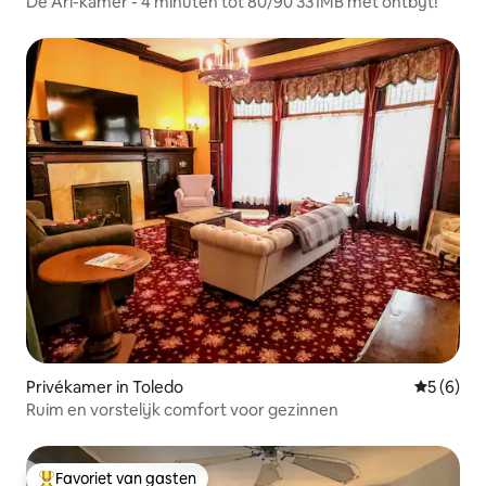
De Ari-kamer - 4 minuten tot 80/90 331MB met ontbijt!
Privékamer in Toledo
Gemiddeld
5 (6)
Ruim en vorstelijk comfort voor gezinnen
Favoriet van gasten