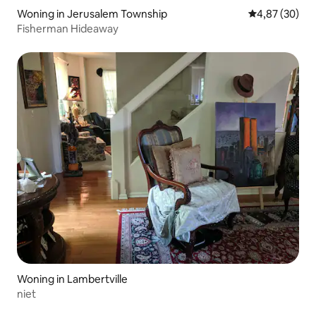
Woning in Jerusalem Township
Gemiddelde be
4,87 (30)
Fisherman Hideaway
Woning in Lambertville
niet