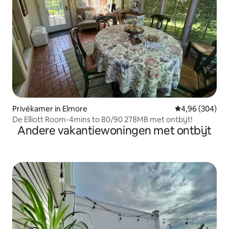
Privékamer in Elmore
Gemiddelde beo
4,96 (304)
De Elliott Room-4mins to 80/90 278MB met ontbijt!
Andere vakantiewoningen met ontbijt