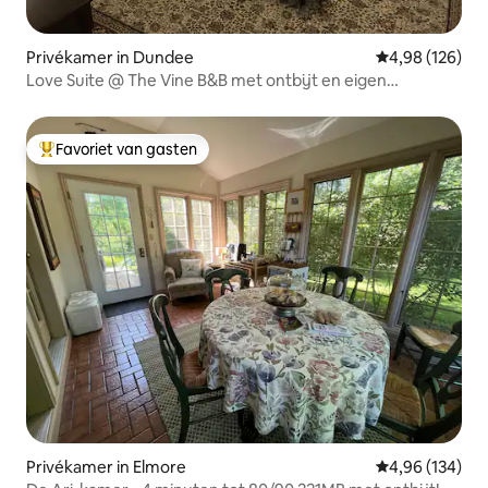
Privékamer in Dundee
Gemiddelde beo
4,98 (126)
Love Suite @ The Vine B&B met ontbijt en eigen
badkamer
Favoriet van gasten
Topfavoriet van gasten
Privékamer in Elmore
Gemiddelde beo
4,96 (134)