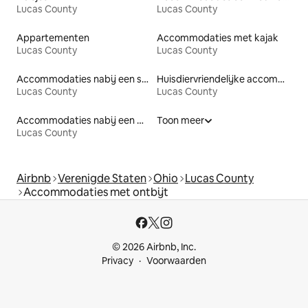
Lucas County
Lucas County
Appartementen
Accommodaties met kajak
Lucas County
Lucas County
Accommodaties nabij een strand
Huisdiervriendelijke accommodaties
Lucas County
Lucas County
Accommodaties nabij een meer
Toon meer
Lucas County
Airbnb
Verenigde Staten
Ohio
Lucas County
Accommodaties met ontbijt
© 2026 Airbnb, Inc.
Privacy
Voorwaarden