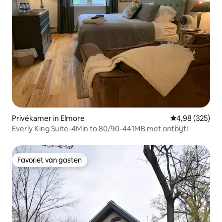
Privékamer in Elmore
Gemiddelde beo
4,98 (325)
Everly King Suite-4Min to 80/90-441MB met ontbijt!
Favoriet van gasten
Favoriet van gasten