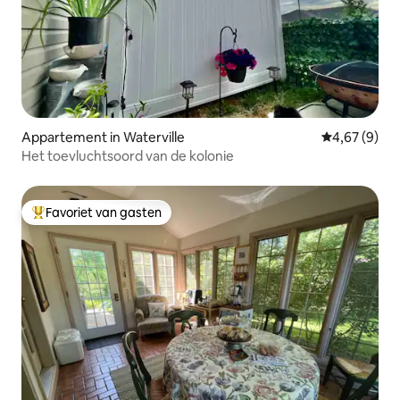
Appartement in Waterville
Gemiddelde b
4,67 (9)
Het toevluchtsoord van de kolonie
Favoriet van gasten
Topfavoriet van gasten