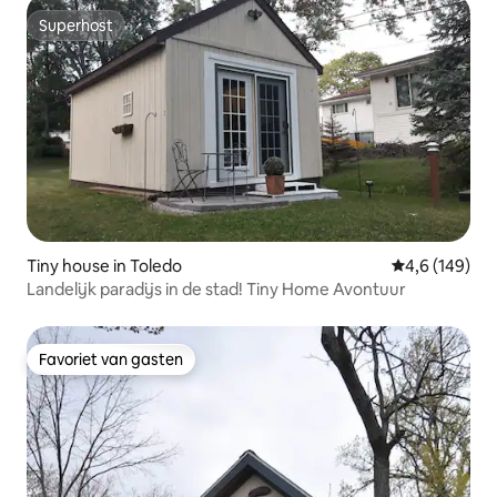
Superhost
Superhost
Tiny house in Toledo
Gemiddelde be
4,6 (149)
Landelijk paradijs in de stad! Tiny Home Avontuur
Favoriet van gasten
Favoriet van gasten