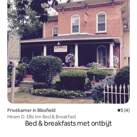
Privékamer in Blissfield
Gemiddeld
5 (4)
Hiram D. Ellis Inn Bed & Breakfast
Bed & breakfasts met ontbijt