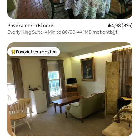
Privékamer in Elmore
Gemiddelde beo
4,98 (325)
Everly King Suite-4Min to 80/90-441MB met ontbijt!
Favoriet van gasten
Topfavoriet van gasten