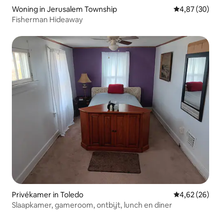
Woning in Jerusalem Township
Gemiddelde be
4,87 (30)
Fisherman Hideaway
Privékamer in Toledo
Gemiddelde be
4,62 (26)
Slaapkamer, gameroom, ontbijt, lunch en diner