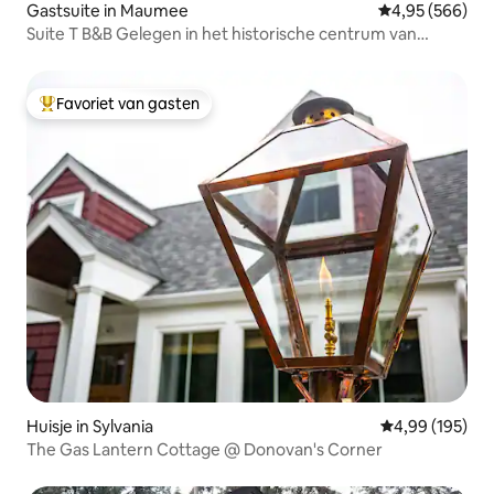
Gastsuite in Maumee
Gemiddelde beo
4,95 (566)
Suite T B&B Gelegen in het historische centrum van
Maumee, Oh
Favoriet van gasten
Topfavoriet van gasten
Huisje in Sylvania
Gemiddelde beo
4,99 (195)
The Gas Lantern Cottage @ Donovan's Corner