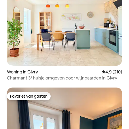
Woning in Givry
Gemiddelde be
4,9 (210)
Charmant 3* huisje omgeven door wijngaarden in Givry
Favoriet van gasten
Favoriet van gasten