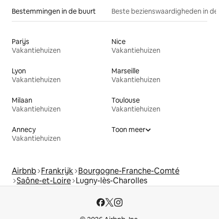
Bestemmingen in de buurt
Beste bezienswaardigheden in de
Parijs
Nice
Vakantiehuizen
Vakantiehuizen
Lyon
Marseille
Vakantiehuizen
Vakantiehuizen
Milaan
Toulouse
Vakantiehuizen
Vakantiehuizen
Annecy
Toon meer
Vakantiehuizen
Airbnb
Frankrijk
Bourgogne-Franche-Comté
Saône-et-Loire
Lugny-lès-Charolles