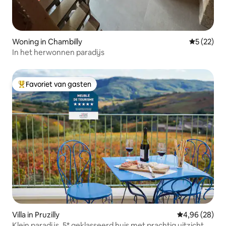
Woning in Chambilly
Gemiddelde
5 (22)
In het herwonnen paradijs
Favoriet van gasten
Topfavoriet van gasten
Villa in Pruzilly
Gemiddelde be
4,96 (28)
Klein paradijs, 5* geklasseerd huis met prachtig uitzicht