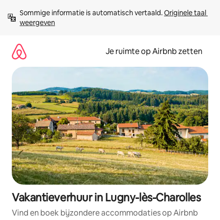
Ga
Sommige informatie is automatisch vertaald. 
Originele taal 
direct
weergeven
naar
inhoud
Je ruimte op Airbnb zetten
Vakantieverhuur in Lugny-lès-Charolles
Vind en boek bijzondere accommodaties op Airbnb