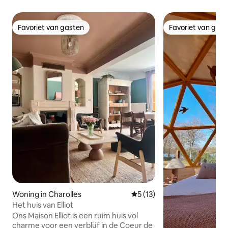
Favoriet van gasten
Favoriet van gas
Favoriet van gasten
Favoriet van gas
Woning in Charolles
Gemiddelde beoordeling van 
5 (13)
Het huis van Elliot
Ons Maison Elliot is een ruim huis vol
charme voor een verblijf in de Coeur de