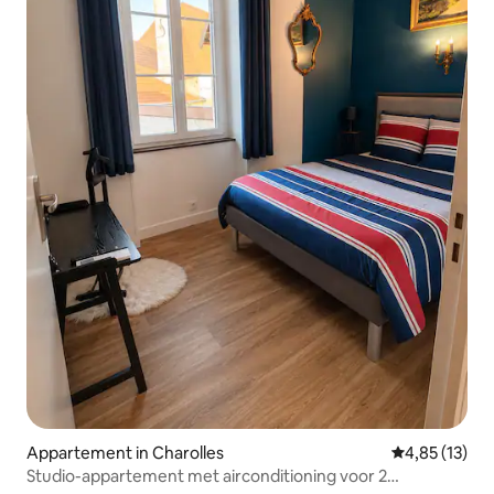
Appartement in Charolles
Gemiddelde be
4,85 (13)
Studio-appartement met airconditioning voor 2