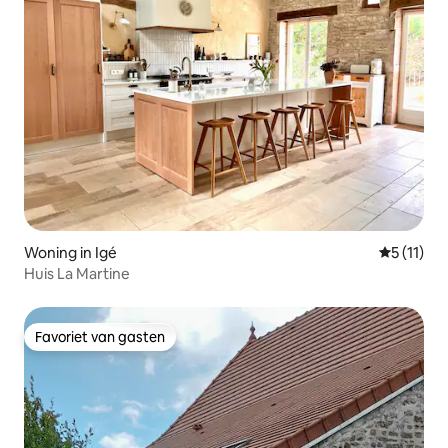
Woning in Igé
Gemiddeld
5 (11)
Huis La Martine
Favoriet van gasten
Favoriet van gasten