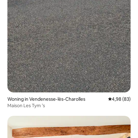
Woning in Vendenesse-lès-Charolles
Gemiddelde be
4,98 (83)
Maison Les Tym 's