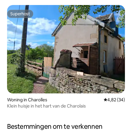
volwassenen
Superhost
Superhost
Woning in Charolles
Gemiddelde be
4,82 (34)
Klein huisje in het hart van de Charolais
Bestemmingen om te verkennen