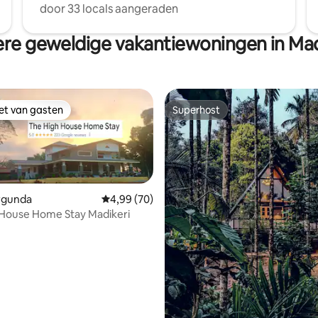
door 33 locals aangeraden
re geweldige vakantiewoningen in Mad
iet van gasten
Superhost
iet van gasten
Superhost
argunda
Gemiddelde beoordeling van 4,99 uit 5, 70 r
4,99 (70)
 House Home Stay Madikeri