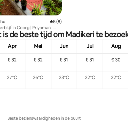
ethu
Gemiddelde beoordeling van 5 uit 5, 8 r
5 (8)
erblijf in Coorg | Priyaman-
 is de beste tijd om Madikeri te bezoe
Apr
Mei
Jun
Jul
Aug
€ 32
€ 32
€ 31
€ 31
€ 30
27°C
26°C
23°C
22°C
22°C
Beste bezienswaardigheden in de buurt