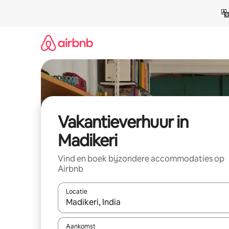
Ga
direct
naar
inhoud
Vakantieverhuur in
Madikeri
Vind en boek bijzondere accommodaties op
Airbnb
Locatie
Wanneer er suggesties beschikbaar zijn, maak je 
Aankomst