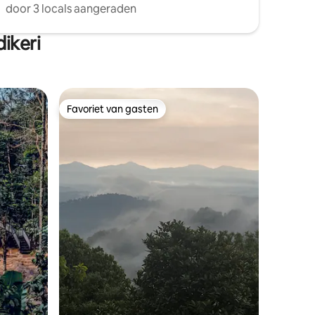
door 3 locals aangeraden
ikeri
Favoriet van gasten
Favoriet van gasten
ecensies