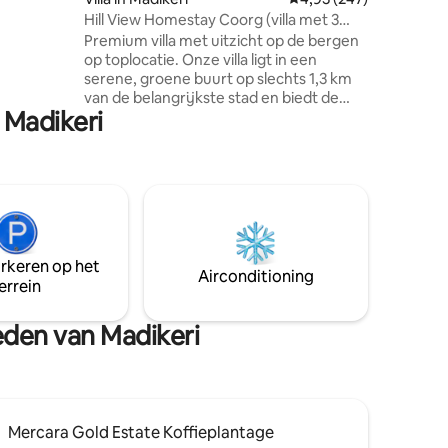
derne
genieten
Hill View Homestay Coorg (villa met 3
volledig
lokale g
slaapkamers)
Premium villa met uitzicht op de bergen
enzende
of gewoo
op toplocatie. Onze villa ligt in een
 wifi en
Niente' 
serene, groene buurt op slechts 1,3 km
e ochtend
van de belangrijkste stad en biedt de
luiden
 Madikeri
perfecte mix van comfort en gemak. Of
g uitje in
je hier nu bent voor ontspanning of
n thuis.
verkenning, onze villa is geschikt voor
of
gezinnen, koppels en vrouwengroepen
aar een
die op zoek zijn naar een rustige en
veilige omgeving. Prachtig uitzicht op de
bergen met zonsondergang en
zonsopgang: ontspan en kom tot rust in
arkeren op het
een rustige omgeving met een prachtige
Airconditioning
errein
omgeving. Er kunnen meer dan vier
personen boeken.
eden van Madikeri
Mercara Gold Estate Koffieplantage