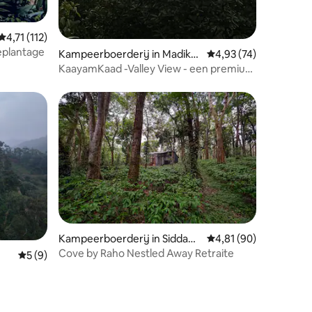
Gemiddelde beoordeling van 4,71 uit 5, 112 recensies
4,71 (112)
eplantage
Kampeerboerderij in Madiker
Gemiddelde beoordelin
4,93 (74)
i
KaayamKaad -Valley View - een premium
verblijf @Madikeri
Kampeerboerderij in Siddapu
Gemiddelde beoordelin
4,81 (90)
ra
Cove by Raho Nestled Away Retraite
Gemiddelde beoordeling van 5 uit 5, 9 recensies
5 (9)