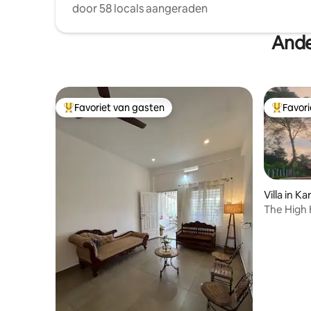
door 58 locals aangeraden
Ande
Favoriet van gasten
Favor
Topfavoriet van gasten
Topfavor
Villa in K
The High