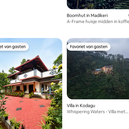
Boomhut in Madikeri
A-Frame huisje midden in koffi
 van 4,96 uit 5, 52 recensies
iet van gasten
Favoriet van gasten
iet van gasten
Favoriet van gasten
van 4,92 uit 5, 260 recensies
Villa in Kodagu
Whispering Waters - Villa met
adembenemend uitzicht