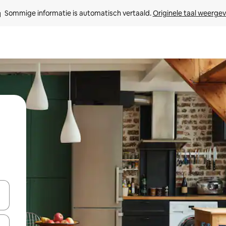
Sommige informatie is automatisch vertaald. 
Originele taal weerge
een keuze met je de pijltjestoetsen omhoog en omlaag, óf door te tik