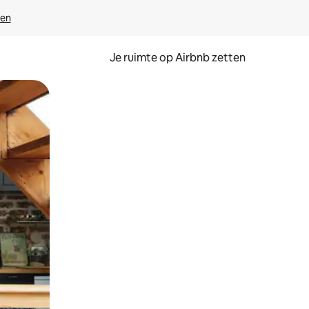
ven
Je ruimte op Airbnb zetten
ken of swipen.