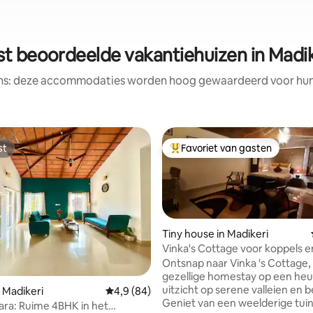
st beoordeelde vakantiehuizen in Madik
ens: deze accommodaties worden hoog gewaardeerd voor hun l
van 4,86 uit 5, 277 recensies
st
Favoriet van gasten
st
Topfavoriet van gasten
Tiny house in Madikeri
Vinka's Cottage voor koppels en
huwelijksreizigers.
Ontsnap naar Vinka 's Cottage,
gezellige homestay op een heu
uitzicht op serene valleien en 
 Madikeri
Gemiddelde beoordeling van 4,9 uit 5, 84 r
4,9 (84)
Geniet van een weelderige tuin
cara: Ruime 4BHK in het