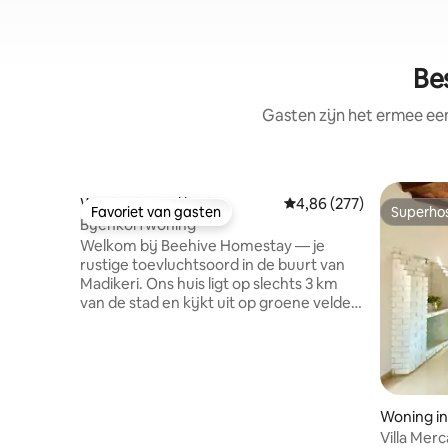
Be
Gasten zijn het ermee e
Woning in Madikeri
Gemiddelde beoordeling 
4,86 (277)
Favoriet van gasten
Superho
Favoriet van gasten
Superho
Bijenkorfwoning
Welkom bij Beehive Homestay — je
rustige toevluchtsoord in de buurt van
Madikeri. Ons huis ligt op slechts 3 km
van de stad en kijkt uit op groene velden
en heldere, open luchten, waardoor het
de perfecte uitvalsbasis is om te
ontspannen, Coorg te verkennen en van
de natuur te genieten. Wat je geweldig
zult vinden Schilderachtig uitzicht:
Woning in
wakker worden met uitgestrekte groene
velden en ononderbroken luchten —
Villa Mer