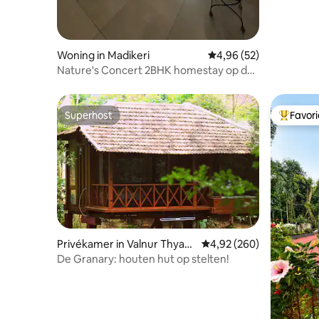
Woning in Madikeri
Gemiddelde beoordeling
4,96 (52)
Nature's Concert 2BHK homestay op de
heuvel
Superhost
Favor
Superhost
Topfavor
Privékamer in Valnur Thyag
Gemiddelde beoordeling 
4,92 (260)
athur
De Granary: houten hut op stelten!