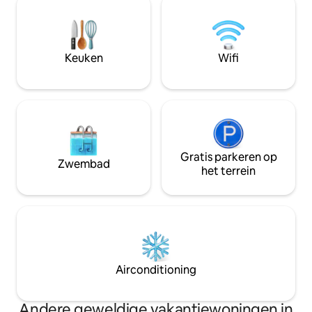
premium koffiezetapparaat. Op zoek
gesprekken en het
naar een toevluchtsoord om te
projecten. Tuin m
ontspannen, te genieten van een
Aerothermie die he
rustige en gezellige omgeving?
ideale temperatuu
Elígenasos!
Keuken
Wifi
Glasvezel van 300
Gratis parkeren op
Zwembad
het terrein
Airconditioning
Andere geweldige vakantiewoningen in