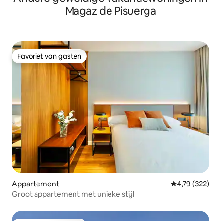
Magaz de Pisuerga
Favoriet van gasten
Favoriet van gasten
Appartement
Gemiddelde beo
4,79 (322)
Groot appartement met unieke stijl