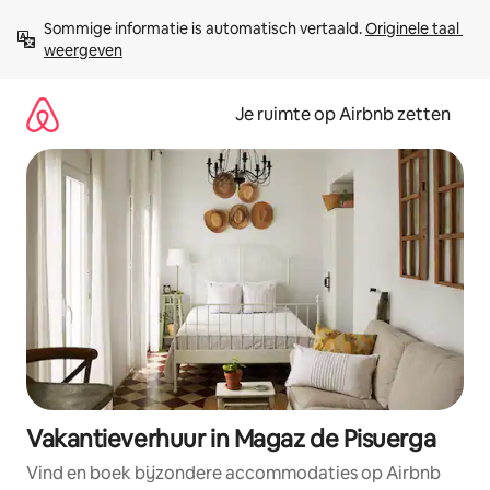
Ga
Sommige informatie is automatisch vertaald. 
Originele taal 
direct
weergeven
naar
inhoud
Je ruimte op Airbnb zetten
Vakantieverhuur in Magaz de Pisuerga
Vind en boek bijzondere accommodaties op Airbnb