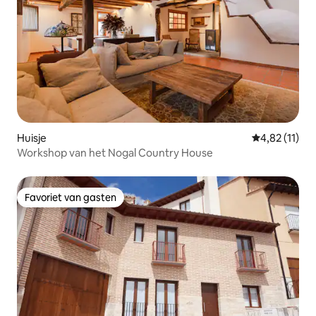
Huisje
Gemiddelde be
4,82 (11)
Workshop van het Nogal Country House
Favoriet van gasten
Favoriet van gasten