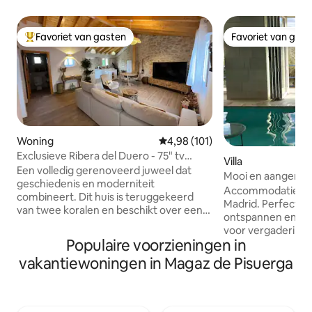
Favoriet van gasten
Favoriet van gas
Topfavoriet van gasten
Favoriet van gas
Woning
Gemiddelde beoordeling van 4,98
4,98 (101)
Exclusieve Ribera del Duero - 75" tv
Villa
Netflix en wifi
Een volledig gerenoveerd juweel dat
Mooi en aangena
geschiedenis en moderniteit
zwembad
Accommodatie 1 u
combineert. Dit huis is teruggekeerd
Madrid. Perfect o
van twee koralen en beschikt over een
ontspannen en te 
wijnmakerij die zijn historische essentie
voor vergaderingen
behoudt. Gelegen in een dorp van
Populaire voorzieningen in
gezelschap. Comfo
slechts 70 inwoners, hier is stilte de
functioneel. 650m2 woning in twee
vakantiewoningen in Magaz de Pisuerga
grootste luxe die er is. Uitgerust met alle
gebouwen en 500
voorzieningen, geniet van je favoriete
zwembad, jacuzzi, 
series en films op Netflix terwijl je geniet
kamers met charmante hoeken, om te
van een vers gemaakte koffie met ons
genieten van lezen, mu