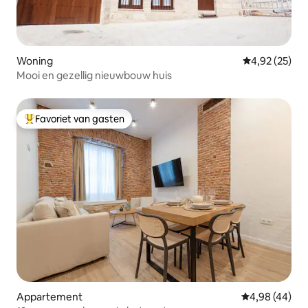
Woning
Gemiddelde be
4,92 (25)
Mooi en gezellig nieuwbouw huis
Favoriet van gasten
Topfavoriet van gasten
Appartement
Gemiddelde be
4,98 (44)