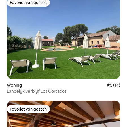
Favoriet van gasten
Favoriet van gasten
Woning
Gemiddelde
5 (14)
Landelijk verblijf Los Cortados
Favoriet van gasten
Favoriet van gasten