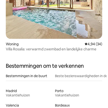
Woning
Gemiddelde be
4,94 (34)
Villa Rosalía: verwarmd zwembad en landelijke charme
Bestemmingen om te verkennen
Bestemmingen in de buurt
Beste bezienswaardigheden in de
Madrid
Porto
Vakantiehuizen
Vakantiehuizen
Valencia
Bordeaux