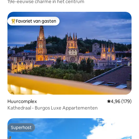
19e-eeuwse charme in het centrum
Favoriet van gasten
Topfavoriet van gasten
Huurcomplex
Gemiddelde beo
4,96 (179)
Kathedraal - Burgos Luxe Appartementen
Superhost
Superhost