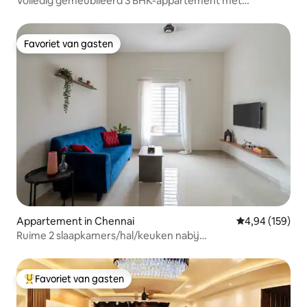
Volledig gemeubileerd 3 BHK-appartement met
overdekte parkeerplaats
Favoriet van gasten
Favoriet van gasten
Appartement in Chennai
Gemiddelde beo
4,94 (159)
Ruime 2 slaapkamers/hal/keuken nabij
luchthavenparkeerplaats | Airco | Rookvrij | Koelkast |
Wasmachine
Favoriet van gasten
Topfavoriet van gasten