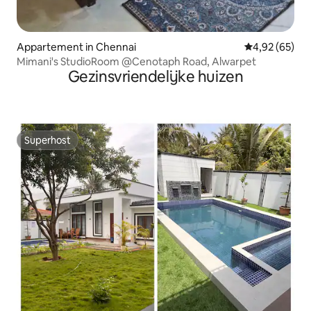
Appartement in Chennai
Gemiddelde be
4,92 (65)
Mimani's StudioRoom @Cenotaph Road, Alwarpet
Gezinsvriendelijke huizen
Superhost
Superhost