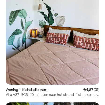
Woning in Mahabalipuram
Gemiddelde be
4,87 (31)
Villa A37 | ECR | 10 minuten naar het strand | 1 slaapkamer,
woonkamer en keuken