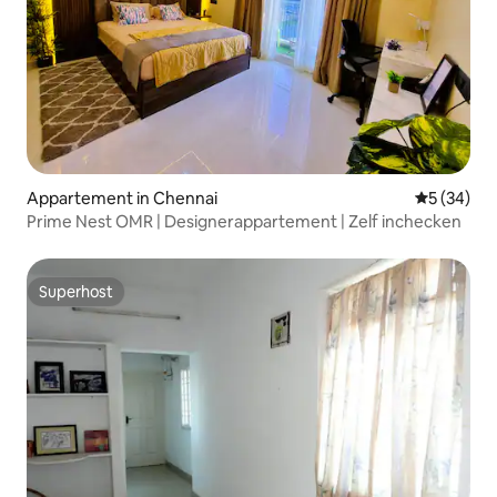
Appartement in Chennai
Gemiddelde
5 (34)
Prime Nest OMR | Designerappartement | Zelf inchecken
Superhost
Superhost