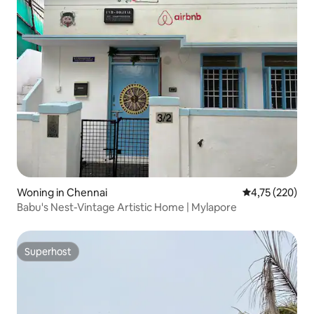
Woning in Chennai
Gemiddelde beo
4,75 (220)
Babu's Nest-Vintage Artistic Home | Mylapore
Superhost
Superhost