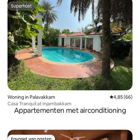
Superhost
Superhost
Woning in Palavakkam
Gemiddelde be
4,85 (66)
Casa Tranquil at Injambakkam
Appartementen met airconditioning
Favoriet van gasten