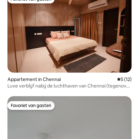
Favoriet van gasten
Appartement in Chennai
Gemiddelde
5 (12)
Luxe verblijf nabij de luchthaven van Chennai (tegenover
Kauvery)
Favoriet van gasten
Favoriet van gasten