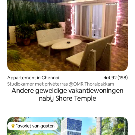
Appartement in Chennai
Gemiddelde beo
4,92 (198)
Studiokamer met privéterras @OMR Thoraipakkam
Andere geweldige vakantiewoningen
nabij Shore Temple
Favoriet van gasten
Topfavoriet van gasten