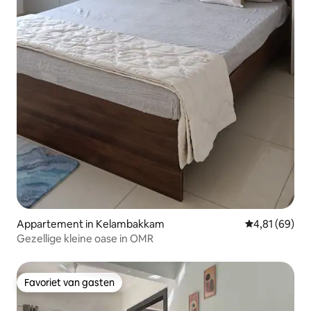
Appartement in Kelambakkam
Gemiddelde be
4,81 (69)
Gezellige kleine oase in OMR
Favoriet van gasten
Favoriet van gasten