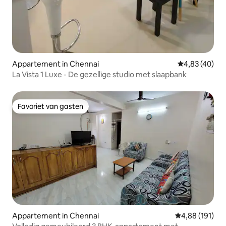
Appartement in Chennai
Gemiddelde be
4,83 (40)
La Vista 1 Luxe - De gezellige studio met slaapbank
Favoriet van gasten
Favoriet van gasten
Appartement in Chennai
Gemiddelde beo
4,88 (191)