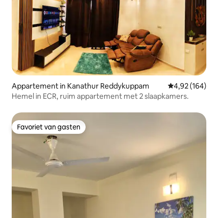
Appartement in Kanathur Reddykuppam
Gemiddelde beo
4,92 (164)
Hemel in ECR, ruim appartement met 2 slaapkamers.
Favoriet van gasten
Favoriet van gasten