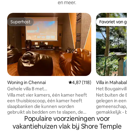
en meer.
Superhost
Favoriet van gas
Superhost
Favoriet van gas
Woning in Chennai
Gemiddelde beoordeling van 4,87
4,87 (118)
Villa in Mahabalip
Gehele villa B met
Het Bougainvillea-
thuisbioscoop@ecr,panaiyur,strand
Villa met vier kamers, één kamer heeft
Net buiten de ECR
een thuisbioscoop, één kamer heeft
gelegen in een ve
slaapbanken die kunnen worden
gemeenschap, voe
gebruikt als bedden om te slapen, de
gemakkelijk - bloo
Populaire voorzieningen voor
andere twee kamers hebben bedden
koele ochtendluch
om te slapen. Bekijk voor het boeken de
minuten lopen. De villa en de tuin zijn
vakantiehuizen vlak bij Shore Temple
foto's van de kamers voor slaapgemak.
ook vrij ruim met 