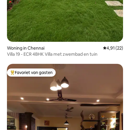
Woning in Chennai
Gemiddelde be
4,91 (22)
Villa 19 - ECR 4BHK Villa met zwembad en tuin
Favoriet van gasten
Topfavoriet van gasten