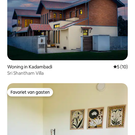
Woning in Kadambadi
Gemiddelde
5 (10)
Sri Shantham Villa
Favoriet van gasten
Favoriet van gasten