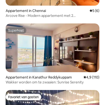
Appartement in Chennai
Gemiddeld
5 (6)
Arcove Rise - Modern appartement met 2
slaapkamers/hal/keuken in OMR, Chennai
Superhost
Superhost
Appartement in Kanathur Reddykuppam
Gemiddelde be
4,9 (110)
Wakker worden om te zwaaien: Sunrise Serenity
Favoriet van gasten
Favoriet van gasten