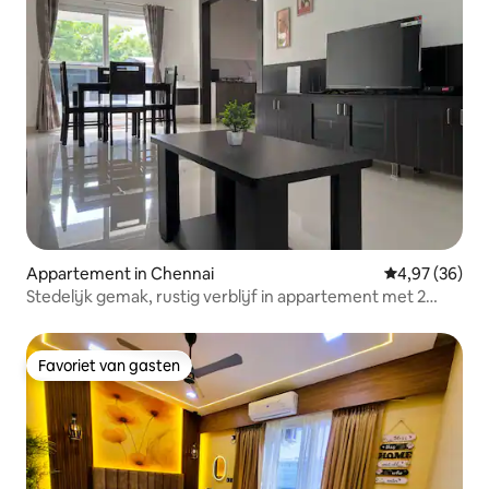
Appartement in Chennai
Gemiddelde be
4,97 (36)
Stedelijk gemak, rustig verblijf in appartement met 2
slaapkamers
Favoriet van gasten
Favoriet van gasten