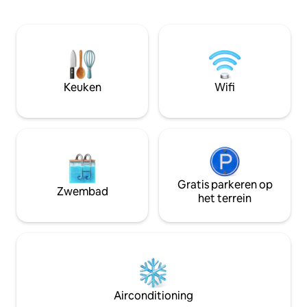
Geen directe toegang tot het strand,
voldoende ruimte
500 m lopen en je moet één rijstrook
om comfortabel in te sl
oversteken. Stroomuitval is niet
heeft boeken om t
gebruikelijk. Als er stroomuitval is, is
te spelen en een 
deze binnen maximaal 30 minuten weer
kinderen. Kinder
terug. Alleen bij een storing in de
ruimte en soloreiz
hoofdkabel of een transformator bij een
veilig. Er is ook genoeg te doen in de
Keuken
Wifi
hoge noodsituatie duurt het maximaal 2
buurt, met erfgoe
tot 4 uur om het op te lossen.
eetgelegenheden i
Omvormer beschikbaar voor verlichting
en ventilators.
Gratis parkeren op
Zwembad
het terrein
Airconditioning