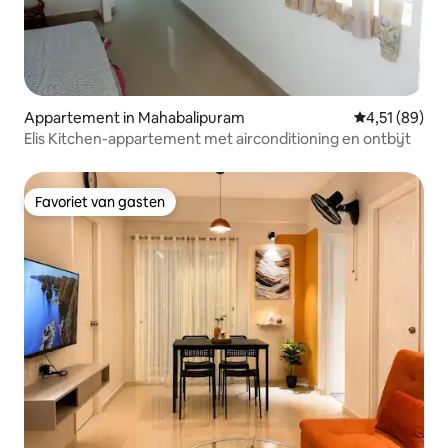
Appartement in Mahabalipuram
Gemiddelde be
4,51 (89)
Elis Kitchen-appartement met airconditioning en ontbijt
Favoriet van gasten
Favoriet van gasten