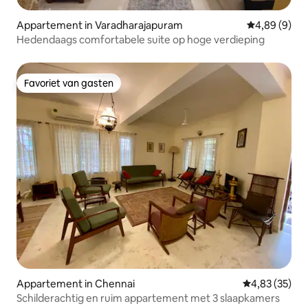
Appartement in Varadharajapuram
Gemiddelde b
4,89 (9)
Hedendaags comfortabele suite op hoge verdieping
Favoriet van gasten
Favoriet van gasten
Appartement in Chennai
Gemiddelde be
4,83 (35)
Schilderachtig en ruim appartement met 3 slaapkamers