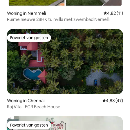
Woning in Nemmeli
Gemiddelde be
4,82 (11)
Ruime nieuwe 2BHK tuinvilla met zwembad Nemelli
Favoriet van gasten
Favoriet van gasten
Woning in Chennai
Gemiddelde be
4,83 (47)
Raj Villa - ECR Beach House
Favoriet van gasten
Favoriet van gasten