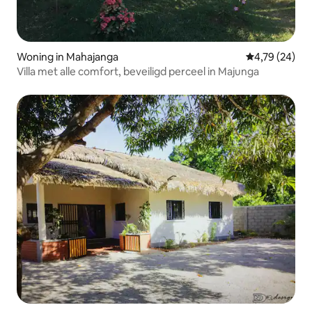
Woning in Mahajanga
Gemiddelde be
4,79 (24)
Villa met alle comfort, beveiligd perceel in Majunga