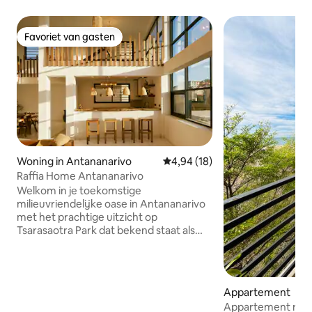
Favoriet van gasten
Favoriet van gasten
Woning in Antananarivo
Gemiddelde beoordeling van 4,9
4,94 (18)
Raffia Home Antananarivo
Welkom in je toekomstige
milieuvriendelijke oase in Antananarivo
met het prachtige uitzicht op
Tsarasaotra Park dat bekend staat als
het vogelparadijs als je achtertuin! Deze
luxe woning belichaamt de essentie van
minimalistisch leven en omarmt het
uiterste in comfort en duurzaamheid.
Appartement
Als je deze met zorg ontworpen woning
Appartement met 
binnenstapt, word je begroet door een