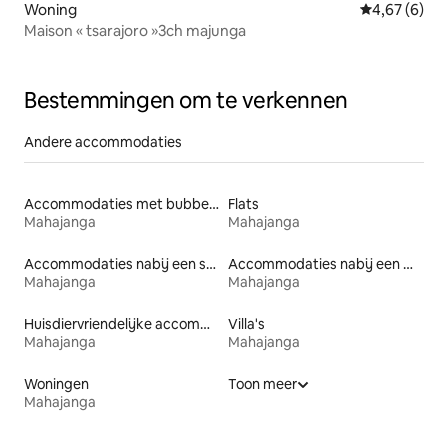
Woning
Gemiddelde b
4,67 (6)
Maison « tsarajoro »3ch majunga
Bestemmingen om te verkennen
Andere accommodaties
Accommodaties met bubbelbad
Flats
Mahajanga
Mahajanga
Accommodaties nabij een strand
Accommodaties nabij een meer
Mahajanga
Mahajanga
Huisdiervriendelijke accommodaties
Villa's
Mahajanga
Mahajanga
Woningen
Toon meer
Mahajanga