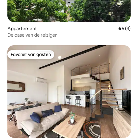
Appartement
Gemiddeld
5 (3)
De oase van de reiziger
Favoriet van gasten
Favoriet van gasten