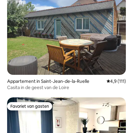
Appartement in Saint-Jean-de-la-Ruelle
Gemiddelde b
4,9 (111)
Casita in de geest van de Loire
Favoriet van gasten
Favoriet van gasten