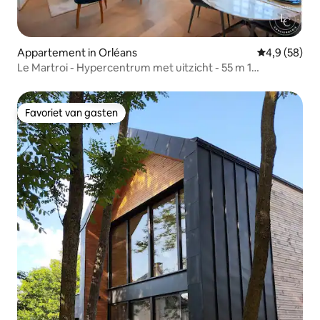
Appartement in Orléans
Gemiddelde b
4,9 (58)
Le Martroi - Hypercentrum met uitzicht - 55 m 1
slaapkamer
Favoriet van gasten
Favoriet van gasten