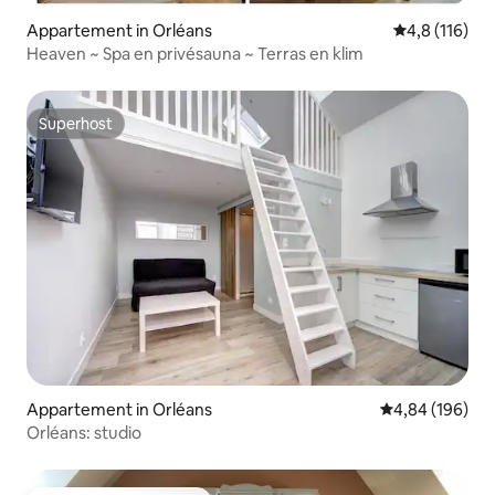
Appartement in Orléans
Gemiddelde be
4,8 (116)
Heaven ~ Spa en privésauna ~ Terras en klim
Superhost
Superhost
Appartement in Orléans
Gemiddelde beo
4,84 (196)
Orléans: studio