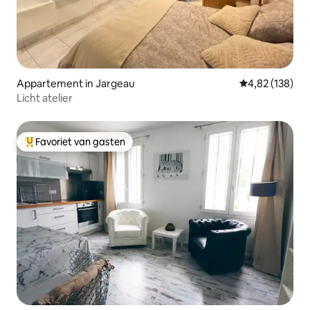
Appartement in Jargeau
Gemiddelde beo
4,82 (138)
Licht atelier
Favoriet van gasten
Topfavoriet van gasten