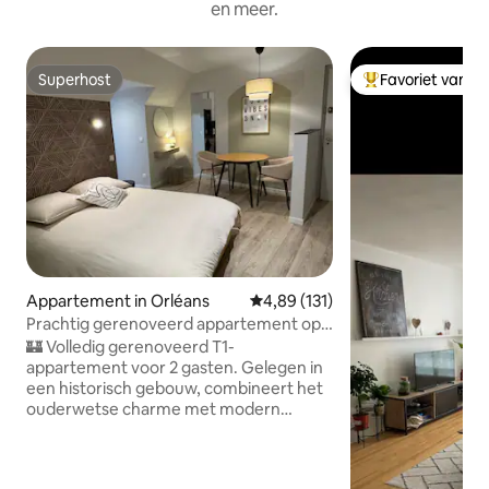
en meer.
Superhost
Favoriet van g
Superhost
Topfavoriet van 
Appartement in Orléans
Gemiddelde beoordeling van 4,89
4,89 (131)
Prachtig gerenoveerd appartement op
Place du Martroi
🏰 Volledig gerenoveerd T1-
appartement voor 2 gasten. Gelegen in
een historisch gebouw, combineert het
ouderwetse charme met modern
comfort. 🎯 In het hart van het
historische centrum van Orléans - Place
du Martroi Op 🚊 acht minuten lopen van