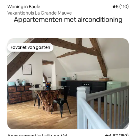
Woning in Baule
Gemiddelde 
5 (110)
Vakantiehuis La Grande Mauve
Appartementen met airconditioning
Favoriet van gasten
Favoriet van gasten
Appartement in Lailly-en-Val
Gemiddelde beo
4,87 (159)