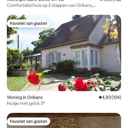
Comfortabel huis op 2 stappen van Orléans,
parkeerplaats + tuin
Favoriet van gasten
Favoriet van gasten
Woning in Orléans
Gemiddelde beo
4,93 (104)
Huisje met geluk 3*
Favoriet van gasten
Favoriet van gasten