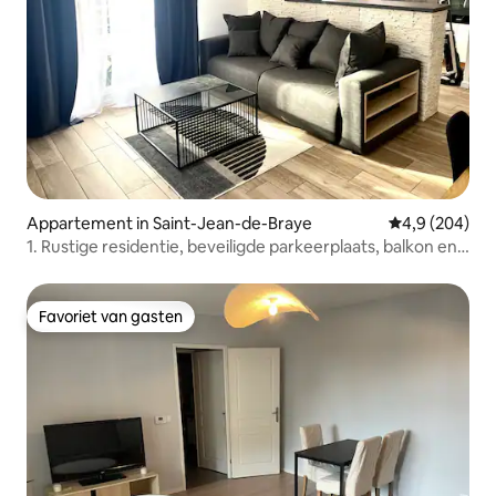
Appartement in Saint-Jean-de-Braye
Gemiddelde be
4,9 (204)
1. Rustige residentie, beveiligde parkeerplaats, balkon en
airconditioning
Favoriet van gasten
Favoriet van gasten