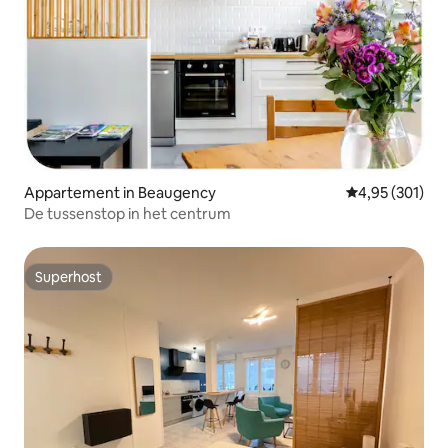
Appartement in Beaugency
Gemiddelde beo
4,95 (301)
De tussenstop in het centrum
Superhost
Superhost