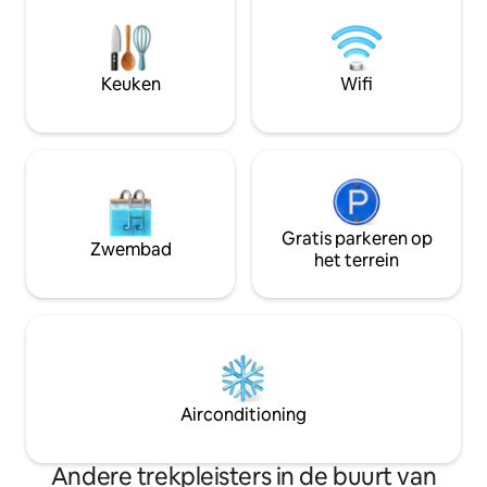
de parkeerplaats 
per nacht). Transportniveau: 10 minuten
lopen van het trei
min van tramlijne
Keuken
Wifi
van treinstation
Gratis parkeren op
Zwembad
het terrein
Airconditioning
Andere trekpleisters in de buurt van