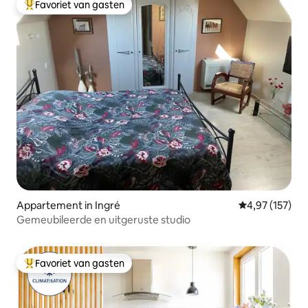
Favoriet van gasten
Topfavoriet van gasten
Appartement in Ingré
Gemiddelde beo
4,97 (157)
Gemeubileerde en uitgeruste studio
Favoriet van gasten
Topfavoriet van gasten