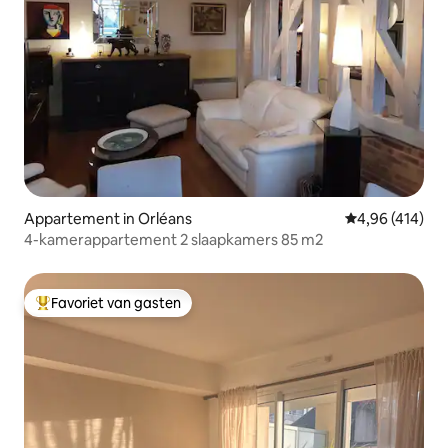
Appartement in Orléans
Gemiddelde beo
4,96 (414)
4-kamerappartement 2 slaapkamers 85 m2
Favoriet van gasten
Topfavoriet van gasten