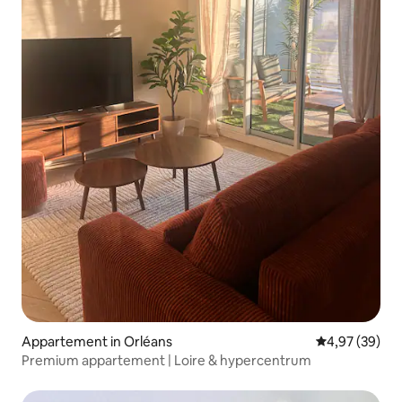
Appartement in Orléans
Gemiddelde be
4,97 (39)
Premium appartement | Loire & hypercentrum