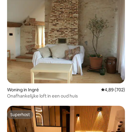
Woning in Ingré
Gemiddelde beo
4,89 (702)
Onafhankelijke loft in een oud huis
Superhost
Superhost