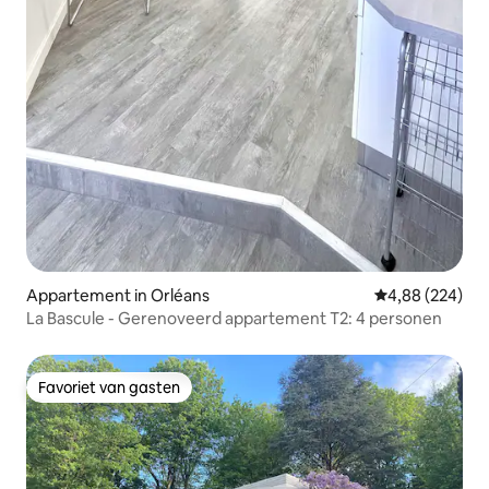
Appartement in Orléans
Gemiddelde beo
4,88 (224)
La Bascule - Gerenoveerd appartement T2: 4 personen
Favoriet van gasten
Favoriet van gasten