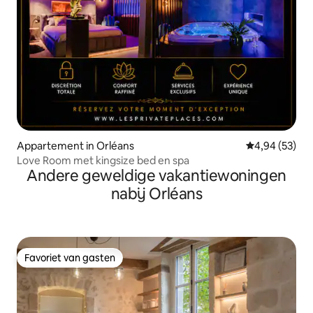
Appartement in Orléans
Gemiddelde be
4,94 (53)
Love Room met kingsize bed en spa
Andere geweldige vakantiewoningen
nabij Orléans
Favoriet van gasten
Favoriet van gasten