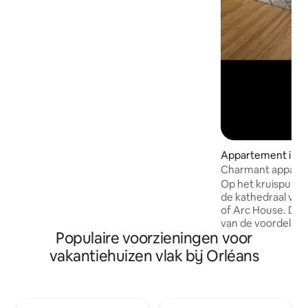
het treinstation, op 200 meter van de
tram en op 100 meter van de openbare
parkeergelegenheid. 🏰 Op steenworp
afstand van de kathedraal, Place du
Martroi, levendige terrassen en de
oevers van de Loire. 🏛️ Slechts 1u met
de trein / 1u30 met de auto van Parijs en
45 minuten van de prachtige kastelen
van de Loire-vallei.
Appartement in O
Charmant apparte
Op het kruispunt v
de kathedraal van
of Arc House. Dit
van de voordelen 
Populaire voorzieningen voor
hypercentrum, met
rustig plein met u
vakantiehuizen vlak bij Orléans
mooiste gebouwen
Renaissance. Het appartement ligt ook
op 200 meter van 
Châtelet en Martr