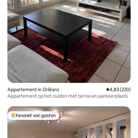
Appartement in Orléans
Gemiddelde beo
4,83 (220)
Appartement op het zuiden met terras en parkeerplaats
Favoriet van gasten
Topfavoriet van gasten