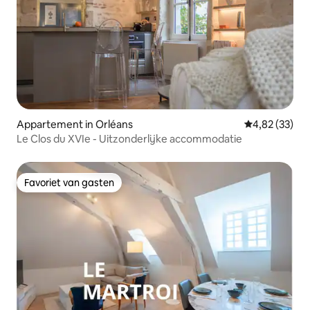
Appartement in Orléans
Gemiddelde be
4,82 (33)
Le Clos du XVIe - Uitzonderlijke accommodatie
Favoriet van gasten
Favoriet van gasten