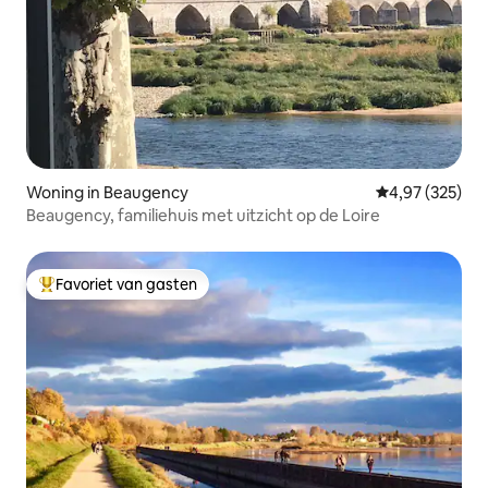
Woning in Beaugency
Gemiddelde beo
4,97 (325)
Beaugency, familiehuis met uitzicht op de Loire
Favoriet van gasten
Topfavoriet van gasten