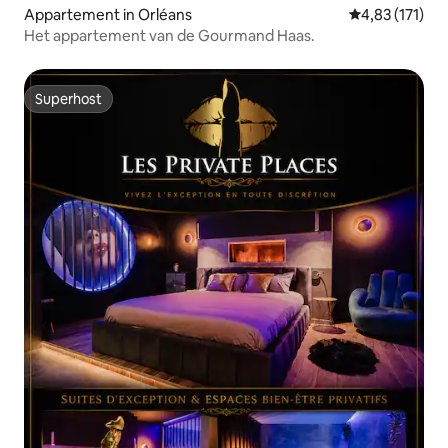
Appartement in Orléans
Gemiddelde beo
4,83 (171)
Het appartement van de Gourmand Haas.
Superhost
Superhost