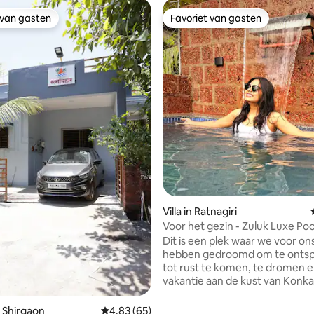
 van gasten
Favoriet van gasten
 van gasten
Favoriet van gasten
eling van 5 uit 5, 8 recensies
Villa in Ratnagiri
Voor het gezin - Zuluk Luxe Pool 
Suite met 1 slaapkamer
Dit is een plek waar we voor on
hebben gedroomd om te onts
tot rust te komen, te dromen 
vakantie aan de kust van Konka
koesteren. Genesteld rond
kokospalmen, chirpy vogels, o
 Shirgaon
Gemiddelde beoordeling van 4,83 uit 5, 65 r
4,83 (65)