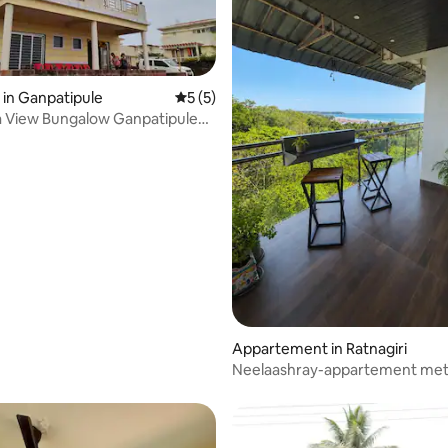
in Ganpatipule
Gemiddelde beoordeling van 5 uit 5, 5 r
5 (5)
a View Bungalow Ganpatipule
lie)
eling van 5 uit 5, 4 recensies
Appartement in Ratnagiri
Neelaashray-appartement met 
op zee in Ratnagiri