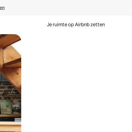
ven
Je ruimte op Airbnb zetten
ken of swipen.