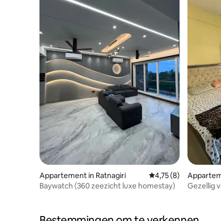
Appartement in Ratnagiri
Gemiddelde beoordeli
4,75 (8)
Appartem
Baywatch (360 zeezicht luxe homestay)
Gezellig 
Bestemmingen om te verkennen