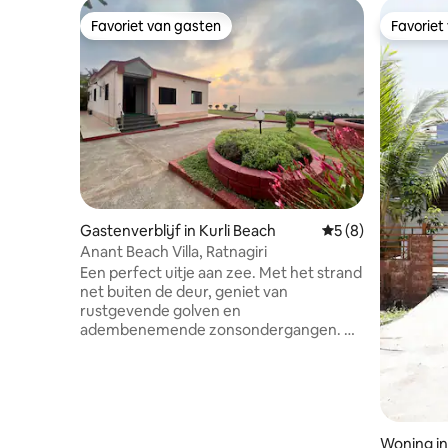
Favoriet van gasten
Favoriet
Favoriet van gasten
Favoriet
Gastenverblijf in Kurli Beach
Gemiddelde beoord
5 (8)
Anant Beach Villa, Ratnagiri
Een perfect uitje aan zee. Met het strand
net buiten de deur, geniet van
rustgevende golven en
adembenemende zonsondergangen. De
villa is volledig voorzien van
airconditioning en heeft een volledig
uitgeruste keuken voor jouw gemak.
Ontspan in de ruime tuin, ideaal voor
bijeenkomsten en rustige avonden.
Geniet van heerlijke zelfgemaakte
Woning in