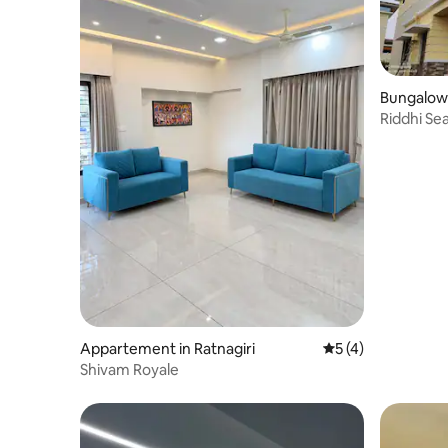
Bungalow 
Riddhi Se
(voor fami
Appartement in Ratnagiri
Gemiddelde beoord
5 (4)
Shivam Royale