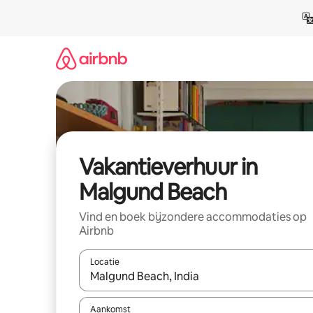
Ga
direct
naar
inhoud
Vakantieverhuur in
Malgund Beach
Vind en boek bijzondere accommodaties op
Airbnb
Locatie
Wanneer er suggesties beschikbaar zijn, maak je 
Aankomst