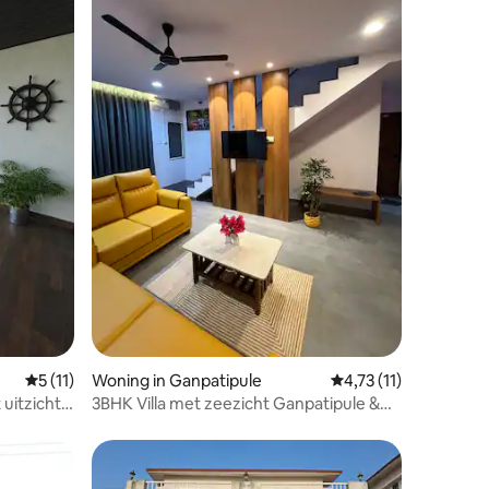
ecensies
Gemiddelde beoordeling van 5 uit 5, 11 recensies
5 (11)
Woning in Ganpatipule
Gemiddelde beoordeli
4,73 (11)
uitzicht
3BHK Villa met zeezicht Ganpatipule &
Aare ware Beach