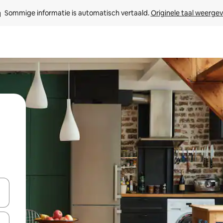
Sommige informatie is automatisch vertaald. 
Originele taal weerge
een keuze met je de pijltjestoetsen omhoog en omlaag, óf door te tik