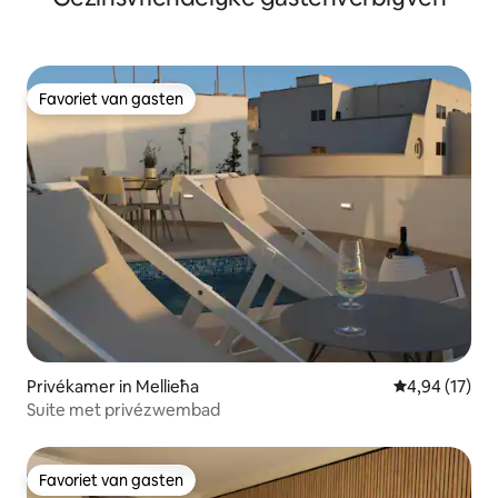
Favoriet van gasten
Favoriet van gasten
Privékamer in Mellieħa
Gemiddelde be
4,94 (17)
Suite met privézwembad
Favoriet van gasten
Favoriet van gasten