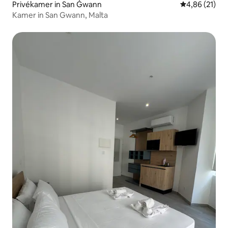
Privékamer in San Ġwann
Gemiddelde be
4,86 (21)
Kamer in San Gwann, Malta