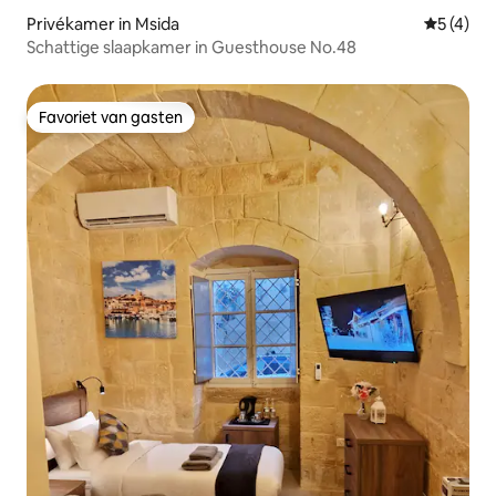
Privékamer in Msida
Gemiddeld
5 (4)
Schattige slaapkamer in Guesthouse No.48
Favoriet van gasten
Favoriet van gasten