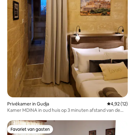
Privékamer in Gudja
Gemiddelde be
4,92 (12)
Kamer MDINA in oud huis op 3 minuten afstand van de
luchthaven
Favoriet van gasten
Favoriet van gasten