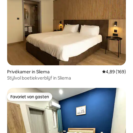
Privékamer in Sliema
Gemiddelde beo
4,89 (169)
Stijlvol boetiekverblijf in Sliema
Favoriet van gasten
Favoriet van gasten