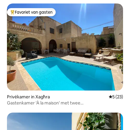
Favoriet van gasten
Topfavoriet van gasten
Privékamer in Xagħra
Gemiddelde
5 (23)
Gastenkamer 'À la maison' met twee
eenpersoonsbedden