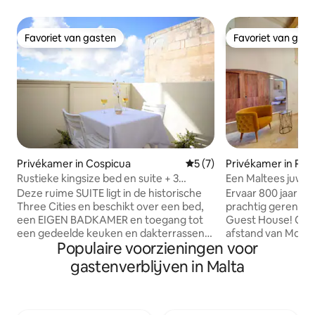
Favoriet van gasten
Favoriet van gas
Favoriet van gasten
Favoriet van gas
Privékamer in Cospicua
Gemiddelde beoordeling van
5 (7)
Privékamer in Rab
Rustieke kingsize bed en suite + 3
Een Maltees juweel
terrassen, 3 min VLT Ferry
Mdina
Deze ruime SUITE ligt in de historische
Ervaar 800 jaar ge
Three Cities en beschikt over een bed,
prachtig gerenov
een EIGEN BADKAMER en toegang tot
Guest House! Op 
een gedeelde keuken en dakterrassen.
afstand van Mdina
Populaire voorzieningen voor
Dit is 1 van de 2 privékamers in de
Rabat, combineer
woning. Je zult het leuk vinden om op
met historische c
gastenverblijven in Malta
een steenworp afstand te zijn van: ?
verdiepingen bied
Valletta Ferry (3 minuten lopen, 10
slaapkamers, elk 
minuten met de veerboot) ? St. Helen's
badkamer. Kelder
Gate (3 minuten lopen) ?Kerk van St.
gemeenschappelij