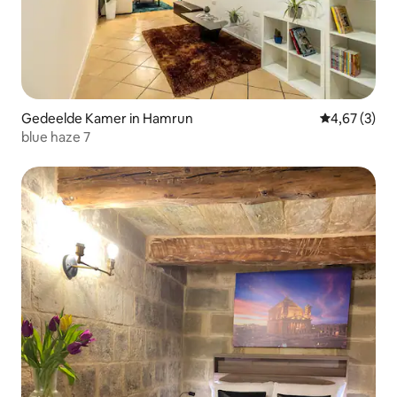
Gedeelde Kamer in Hamrun
Gemiddelde b
4,67 (3)
blue haze 7