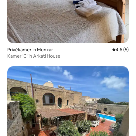
Privékamer in Munxar
Gemiddelde 
4,6 (5)
Kamer 'C' in Arkati House