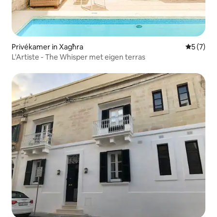
Privékamer in Xagħra
Gemiddeld
5 (7)
L'Artiste - The Whisper met eigen terras