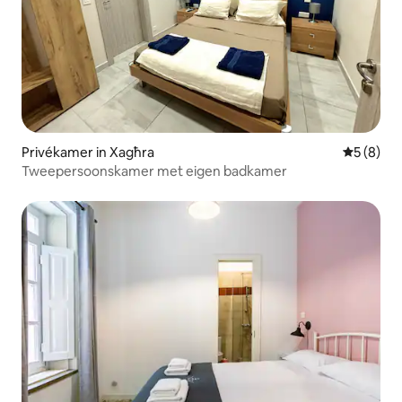
Privékamer in Xagħra
Gemiddeld
5 (8)
Tweepersoonskamer met eigen badkamer