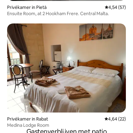
Privékamer in Pietà
Gemiddelde be
4,54 (57)
Ensuite Room, at 2 Hookham Frere. Central Malta.
Privékamer in Rabat
Gemiddelde be
4,64 (22)
Medina Lodge Room
Gastenverblijven met patio