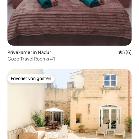
Privékamer in Nadur
Gemiddeld
5 (6)
Gozo Travel Rooms #1
Favoriet van gasten
Favoriet van gasten