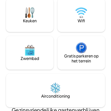
Paul (2 minuten lopen) ?️ Malta at War
eethoek. Deze kam
Museum (900 m) ?️ Inquisitiepaleis (900
eerste verdieping
m) ⚔️ Fort St. Angelo (1,6 km) ✈️
slaapbank voor de 
Luchthaven (5 km) Stuur me een bericht
bedient alle slaa
Keuken
Wifi
om je te helpen bij het plannen van je
voor geschiedenisl
verblijf!
gezinnen die op zo
Maltees verblijf
Gratis parkeren op
Zwembad
het terrein
Airconditioning
Gezinsvriendelijke gastenverblijven