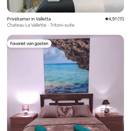
Privékamer in Valletta
Gemiddelde b
4,91 (11)
Chateau La Vallette - Tritoni-suite
Favoriet van gasten
Favoriet van gasten