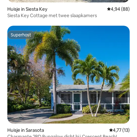
Huisje in Siesta Key
Gemiddelde be
4,94 (88)
Siesta Key Cottage met twee slaapkamers
Superhost
Superhost
Huisje in Sarasota
Gemiddelde be
4,77 (13)
Charmante 2BD Bungalow dicht bij Crescent Beach!