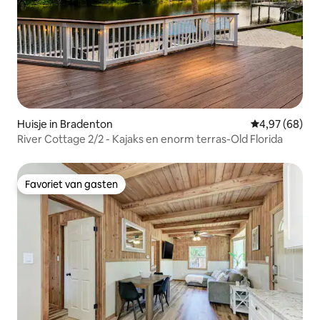
Huisje in Bradenton
Gemiddelde be
4,97 (68)
River Cottage 2/2 - Kajaks en enorm terras-Old Florida
Favoriet van gasten
Favoriet van gasten