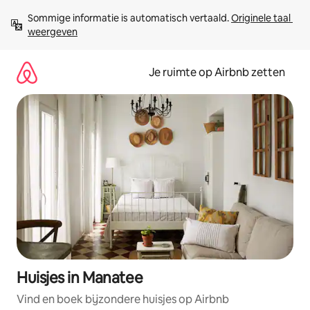
Ga
Sommige informatie is automatisch vertaald. 
Originele taal 
direct
weergeven
naar
inhoud
Je ruimte op Airbnb zetten
Huisjes in Manatee
Vind en boek bijzondere huisjes op Airbnb