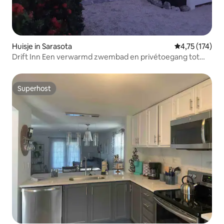
Huisje in Sarasota
Gemiddelde beo
4,75 (174)
Drift Inn Een verwarmd zwembad en privétoegang tot
het strand!
Superhost
Superhost