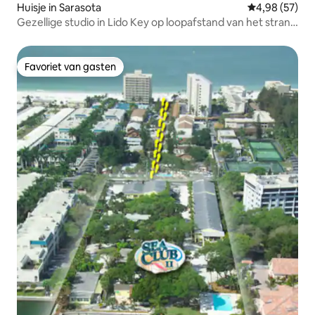
Huisje in Sarasota
Gemiddelde be
4,98 (57)
Gezellige studio in Lido Key op loopafstand van het strand
en kajakken
Favoriet van gasten
Favoriet van gasten