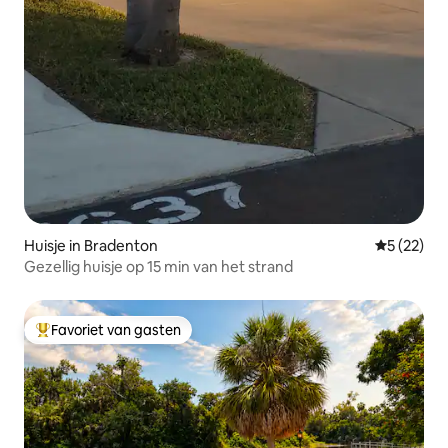
Huisje in Bradenton
Gemiddelde
5 (22)
Gezellig huisje op 15 min van het strand
Favoriet van gasten
Topfavoriet van gasten