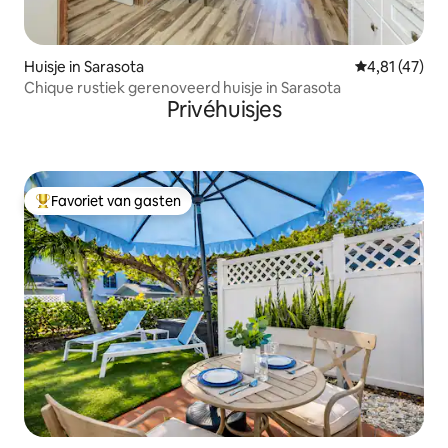
Huisje in Sarasota
Gemiddelde be
4,81 (47)
Chique rustiek gerenoveerd huisje in Sarasota
Privéhuisjes
Favoriet van gasten
Topfavoriet van gasten