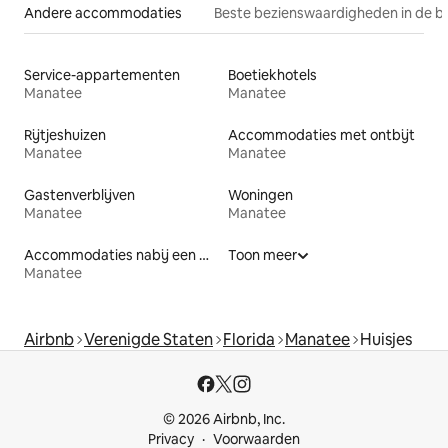
Andere accommodaties
Beste bezienswaardigheden in de b
Service-appartementen
Boetiekhotels
Manatee
Manatee
Rijtjeshuizen
Accommodaties met ontbijt
Manatee
Manatee
Gastenverblijven
Woningen
Manatee
Manatee
Accommodaties nabij een meer
Toon meer
Manatee
Airbnb
Verenigde Staten
Florida
Manatee
Huisjes
© 2026 Airbnb, Inc.
Privacy
Voorwaarden