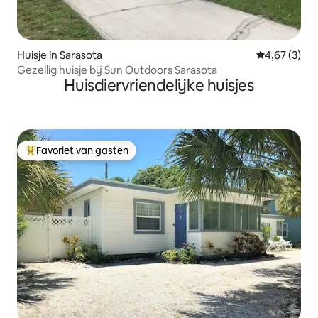
Huisje in Sarasota
Gemiddelde b
4,67 (3)
Gezellig huisje bij Sun Outdoors Sarasota
Huisdiervriendelijke huisjes
Favoriet van gasten
Topfavoriet van gasten