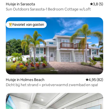
Huisje in Sarasota
Gemiddelde 
3,8 (5)
Sun Outdoors Sarasota-1 Bedroom Cottage w/Loft
Favoriet van gasten
Topfavoriet van gasten
Huisje in Holmes Beach
Gemiddelde be
4,95 (82)
Dicht bij het strand + privéverwarmd zwembad en spa!