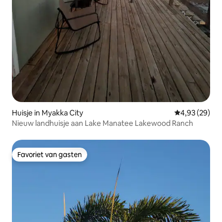
Huisje in Myakka City
Gemiddelde be
4,93 (29)
Nieuw landhuisje aan Lake Manatee Lakewood Ranch
Favoriet van gasten
Favoriet van gasten