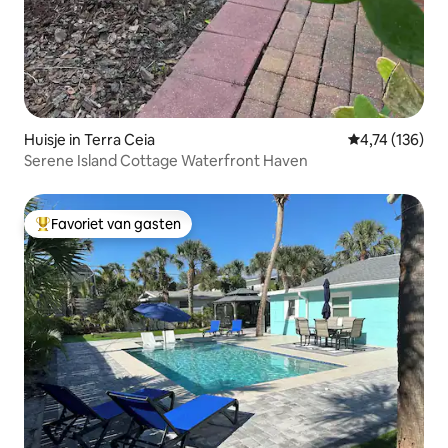
Huisje in Terra Ceia
Gemiddelde beo
4,74 (136)
Serene Island Cottage Waterfront Haven
Favoriet van gasten
Topfavoriet van gasten