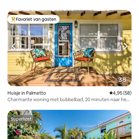
Favoriet van gasten
Topfavoriet van gasten
Huisje in Palmetto
Gemiddelde be
4,95 (58)
Charmante woning met bubbelbad, 20 minuten naar het
strand + tuin
Superhost
Superhost