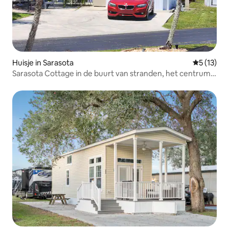
Huisje in Sarasota
Gemiddelde
5 (13)
Sarasota Cottage in de buurt van stranden, het centrum
en de luchthaven