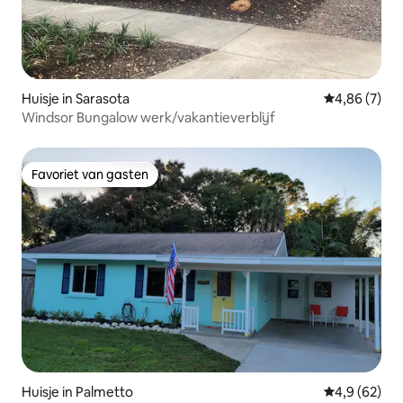
Huisje in Sarasota
Gemiddelde b
4,86 (7)
Windsor Bungalow werk/vakantieverblijf
Favoriet van gasten
Favoriet van gasten
Huisje in Palmetto
Gemiddelde b
4,9 (62)