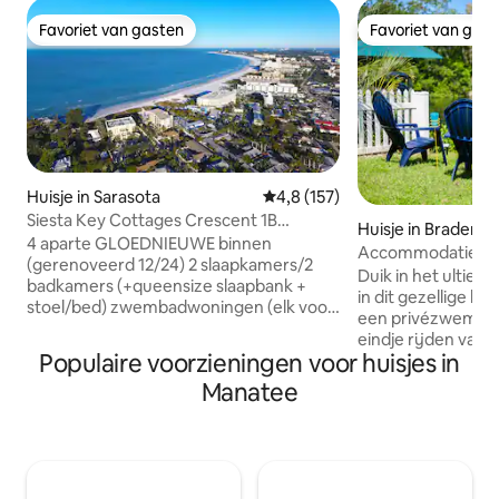
Favoriet van gasten
Favoriet van gas
Favoriet van gasten
Favoriet van gas
Huisje in Sarasota
Gemiddelde beoordeling van 4,8
4,8 (157)
Siesta Key Cottages Crescent 1B
Huisje in Bradent
Beach/Pool/Hot Tub
4 aparte GLOEDNIEUWE binnen
Accommodatie aan
(gerenoveerd 12/24) 2 slaapkamers/2
Privézwembad • Gol
Duik in het ultie
badkamers (+queensize slaapbank +
in dit gezellige hu
stoel/bed) zwembadwoningen (elk voor
een privézwembad,
7 personen) SLECHTS 4 MINUTEN
eindje rijden van
LOPEN NAAR SIESTA KEY BEACH #1 in de
Populaire voorzieningen voor huisjes in
van AMI. 2 slaapkamers/2 badkamers
VS (geen grote straten om over te
met twee woonrui
Manatee
steken): First Class! 2 verwarmde
lichte Florida-kam
zwembaden, 2 bubbelbaden, 2
gracht. Geniet van pingpong en een
sportscholen, smart-tv's in alle kamers,
puttinggreen ⛳. Begin je ochtenden
fijn beddengoed, handdoeken, fietsen,
met koffie op de ste
stranduitrusting, eigen veranda, grill,
hoe vissen uit het wat
vuurplaats, buitendouche, eigen