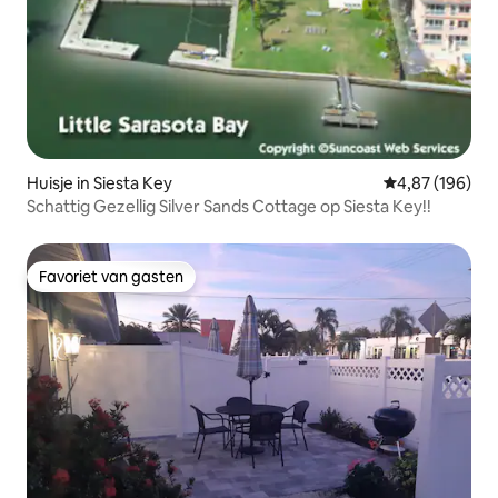
Huisje in Siesta Key
Gemiddelde beo
4,87 (196)
Schattig Gezellig Silver Sands Cottage op Siesta Key!!
Favoriet van gasten
Favoriet van gasten