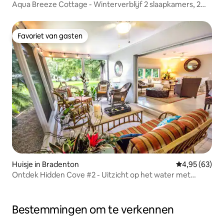
Aqua Breeze Cottage - Winterverblijf 2 slaapkamers, 2
badkamers
Favoriet van gasten
Favoriet van gasten
Huisje in Bradenton
Gemiddelde be
4,95 (63)
Ontdek Hidden Cove #2 - Uitzicht op het water met
privacy
Bestemmingen om te verkennen