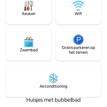
wifi, werkplek, st
parkeerplaats: geweldige restaurants /
keuken met kook
nachtleven op loopafstand.
Perfect voor stra
Hardlopen/wandelen: je hebt kilometers
Keuken
Wifi
of een ontspannen
strand om van te genieten!
Gratis parkeren op
Zwembad
het terrein
Airconditioning
Huisjes met bubbelbad