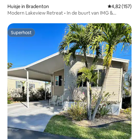
Huisje in Bradenton
Gemiddelde beo
4,82 (157)
Modern Lakeview Retreat • In de buurt van IMG &
Beaches
Superhost
Superhost