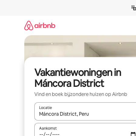
Ga
direct
naar
inhoud
Vakantiewoningen in
Máncora District
Vind en boek bijzondere huizen op Airbnb
Locatie
Wanneer er suggesties beschikbaar zijn, maak je 
Aankomst