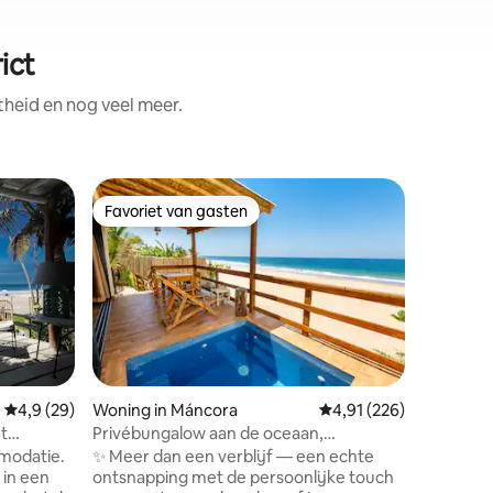
ict
theid en nog veel meer.
Woning i
Favoriet van gasten
Superho
Favoriet van gasten
Superho
Aan zee, 
huisje v
We hebbe
gerenovee
gezellig 
direct me
heeft een
gemakken 
De locati
ecensies
centrum v
Gemiddelde beoordeling van 4,9 uit 5, 29 recensies
4,9 (29)
Woning in Máncora
Gemiddelde beoordeling
4,91 (226)
lopen(U
t
Privébungalow aan de oceaan,
motortaxi
gepersonaliseerde service
modatie.
✨ Meer dan een verblijf — een echte
waar je w
 in een
ontsnapping met de persoonlijke touch
beoefene