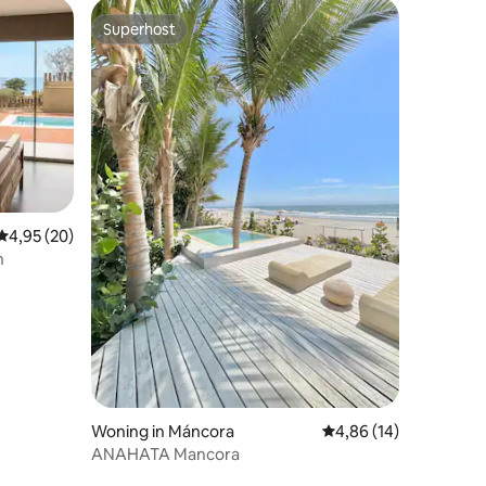
Superhost
Superhost
Gemiddelde beoordeling van 4,95 uit 5, 20 recensies
4,95 (20)
ecensies
n
Woning in Máncora
Gemiddelde beoordelin
4,86 (14)
ANAHATA Mancora