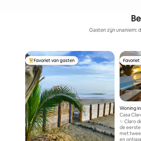
Be
Gasten zijn unaniem: d
Favoriet van gasten
Favoriet
Topfavoriet van gasten
Favoriet
Woning i
Casa Clar
Máncora, 
✨ Claro d
de eerste 
met twee
en ontspa