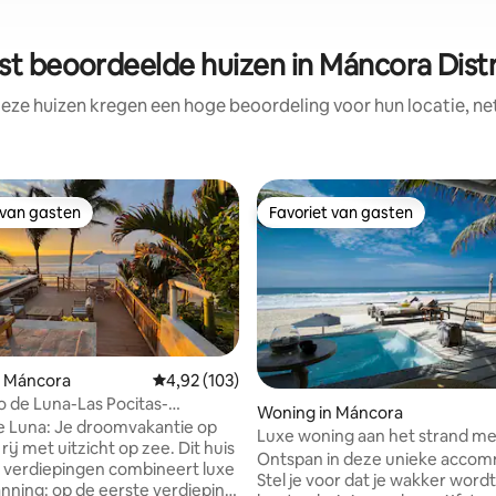
st beoordeelde huizen in Máncora Distr
eze huizen kregen een hoge beoordeling voor hun locatie, ne
 van gasten
Favoriet van gasten
 van gasten
Favoriet van gasten
n Máncora
Gemiddelde beoordeling van 4,92 uit 5, 103 r
4,92 (103)
o de Luna-Las Pocitas-
Woning in Máncora
Peru.
e Luna: Je droomvakantie op
Luxe woning aan het strand me
rij met uitzicht op zee. Dit huis
zwembad, airco.
Ontspan in deze unieke accom
 verdiepingen combineert luxe
Stel je voor dat je wakker wordt
nning: op de eerste verdieping