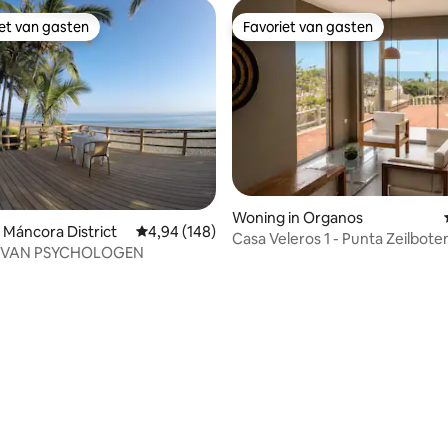
iet van gasten
Favoriet van gasten
iet van gasten
Favoriet van gasten
Woning in Organos
 Máncora District
Gemiddelde beoordeling van 4,94 uit 5, 148 r
4,94 (148)
Casa Veleros 1 - Punta Zeilbote
S VAN PSYCHOLOGEN
 van 4,86 uit 5, 37 recensies