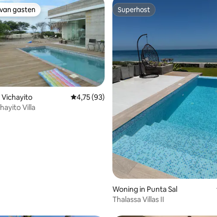
 van gasten
Superhost
 van gasten
Superhost
 van 4,84 uit 5, 32 recensies
 Vichayito
Gemiddelde beoordeling van 4,75 uit 5, 93 r
4,75 (93)
ayito Villa
Woning in Punta Sal
Thalassa Villas II