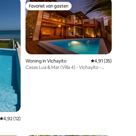
Favoriet van gasten
Favoriet van gasten
ecensies
Woning in Vichayito
Gemiddelde beoordelin
4,91 (35)
Casas Lua & Mar (Villa 4) - Vichayito -
Máncora
Gemiddelde beoordeling van 4,92 uit 5, 12 recensies
4,92 (12)