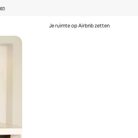
ven
Je ruimte op Airbnb zetten
ken of swipen.