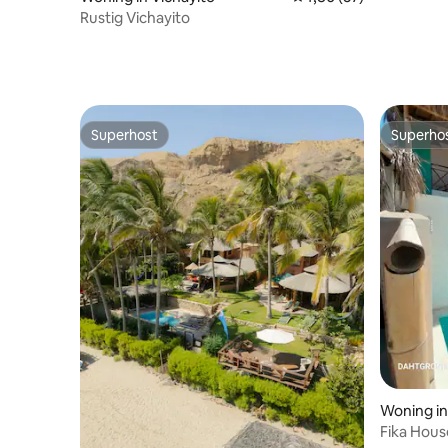
Rustig Vichayito
Superhost
Superho
Superhost
Superho
Woning i
Fika Hou