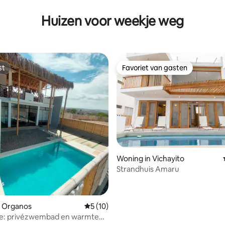
Huizen voor weekje weg
st
Favoriet van gasten
st
Favoriet van gasten
Woning in Vichayito
Strandhuis Amaru
n Organos
Gemiddelde beoordeling van 5 uit 5, 10 r
5 (10)
se: privézwembad en warmte