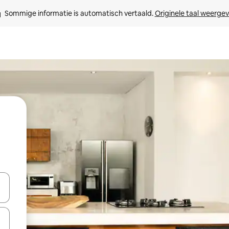
Sommige informatie is automatisch vertaald. 
Originele taal weerge
een keuze met je de pijltjestoetsen omhoog en omlaag, óf door te tik