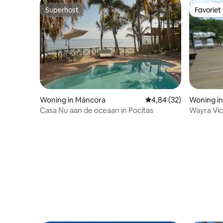
Superhost
Favoriet
Superhost
Favoriet
Woning in Máncora
Gemiddelde beoordeling
4,84 (32)
Woning in
Casa Nu aan de oceaan in Pocitas
Wayra Vich