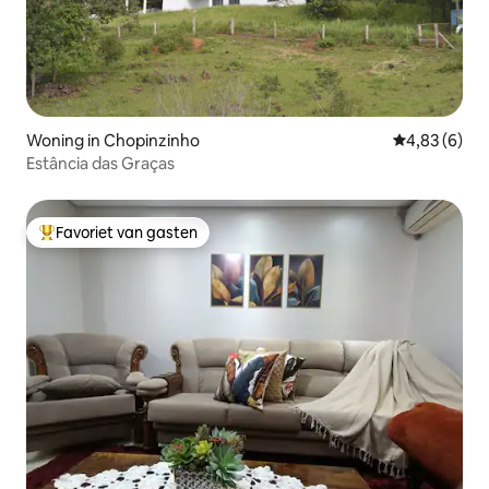
Woning in Chopinzinho
Gemiddelde b
4,83 (6)
Estância das Graças
Favoriet van gasten
Topfavoriet van gasten