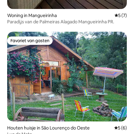
Woning in Mangueirinha
Gemiddeld
5 (7)
Paradijs van de Palmeiras Alagado Mangueirinha PR.
Favoriet van gasten
Favoriet van gasten
Houten huisje in São Lourenço do Oeste
Gemiddeld
5 (6)