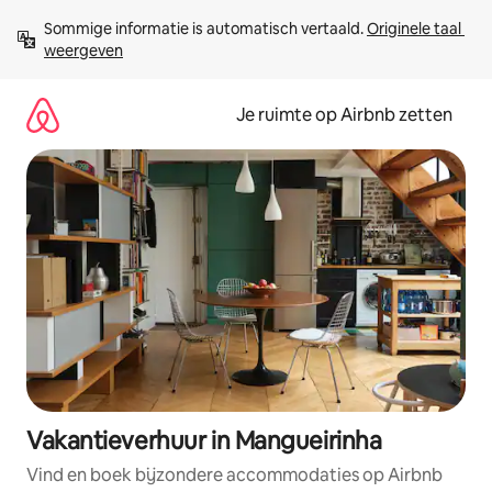
Ga
Sommige informatie is automatisch vertaald. 
Originele taal 
direct
weergeven
naar
inhoud
Je ruimte op Airbnb zetten
Vakantieverhuur in Mangueirinha
Vind en boek bijzondere accommodaties op Airbnb