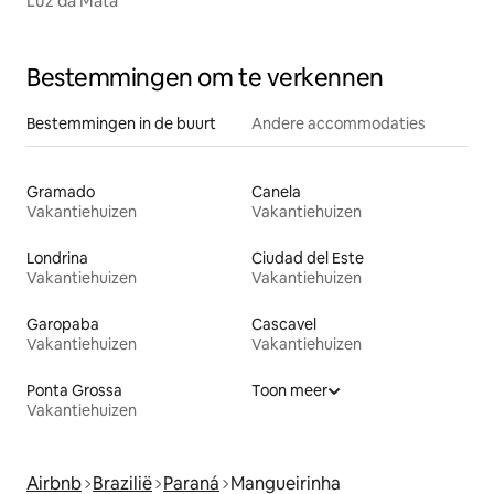
Luz da Mata
Bestemmingen om te verkennen
Bestemmingen in de buurt
Andere accommodaties
Gramado
Canela
Vakantiehuizen
Vakantiehuizen
Londrina
Ciudad del Este
Vakantiehuizen
Vakantiehuizen
Garopaba
Cascavel
Vakantiehuizen
Vakantiehuizen
Ponta Grossa
Toon meer
Vakantiehuizen
Airbnb
Brazilië
Paraná
Mangueirinha