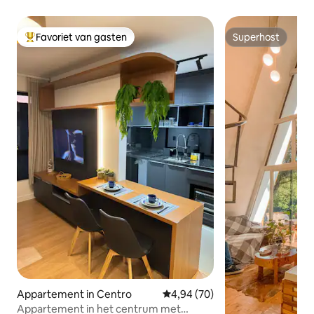
Favoriet van gasten
Superhost
Topfavoriet van gasten
Superhost
Appartement in Centro
Gemiddelde beoordeling van 4,9
4,94 (70)
Appartement in het centrum met