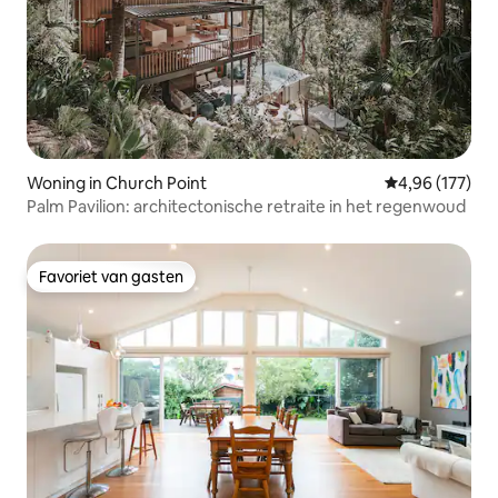
Woning in Church Point
Gemiddelde beo
4,96 (177)
Palm Pavilion: architectonische retraite in het regenwoud
Favoriet van gasten
Favoriet van gasten