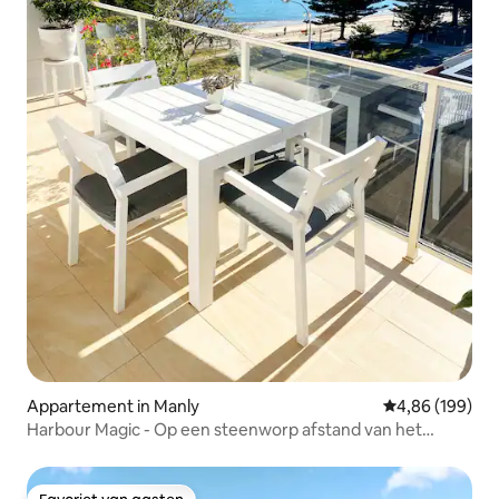
Appartement in Manly
Gemiddelde beo
4,86 (199)
Harbour Magic - Op een steenworp afstand van het
strand en de veerboot