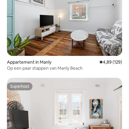
Appartement in Manly
Gemiddelde beo
4,89 (129)
Op een paar stappen van Manly Beach
Superhost
Superhost