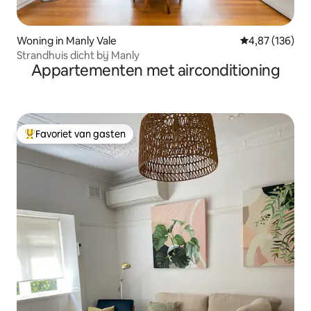
Woning in Manly Vale
Gemiddelde beo
4,87 (136)
Strandhuis dicht bij Manly
Appartementen met airconditioning
Favoriet van gasten
Topfavoriet van gasten