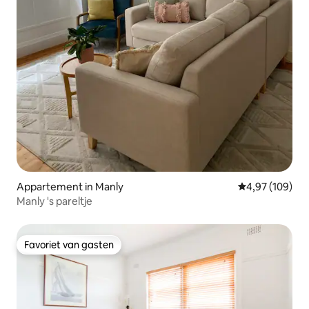
Appartement in Manly
Gemiddelde beo
4,97 (109)
Manly 's pareltje
Favoriet van gasten
Favoriet van gasten