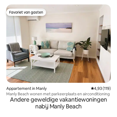
Favoriet van gasten
Favoriet van gasten
Appartement in Manly
Gemiddelde beo
4,93 (119)
Manly Beach wonen met parkeerplaats en airconditioning
Andere geweldige vakantiewoningen
nabij Manly Beach