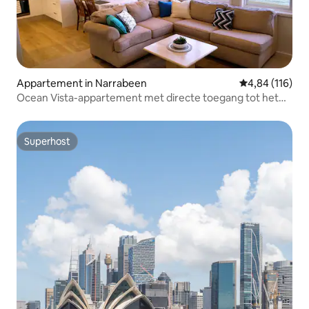
Appartement in Narrabeen
Gemiddelde beo
4,84 (116)
Ocean Vista-appartement met directe toegang tot het
strand; 11
Superhost
Superhost