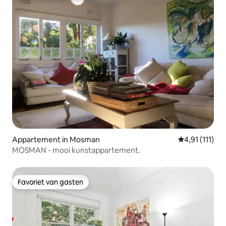
Appartement in Mosman
Gemiddelde be
4,91 (111)
MOSMAN - mooi kunstappartement.
Favoriet van gasten
Favoriet van gasten