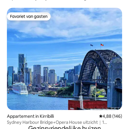
Favoriet van gasten
Favoriet van gasten
Appartement in Kirribilli
Gemiddelde beo
4,88 (146)
Sydney Harbour Bridge+Opera House uitzicht｜1
Gezinsvriendelijke huizen
parkeerplaats