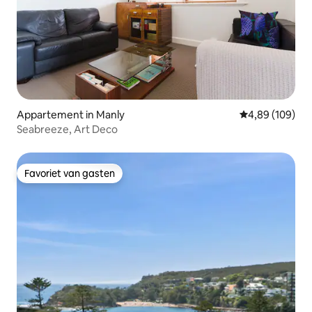
Appartement in Manly
Gemiddelde beo
4,89 (109)
Seabreeze, Art Deco
Favoriet van gasten
Favoriet van gasten