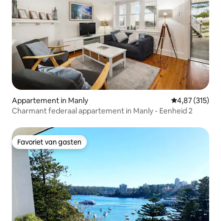
Appartement in Manly
Gemiddelde beo
4,87 (315)
Charmant federaal appartement in Manly - Eenheid 2
Favoriet van gasten
Favoriet van gasten