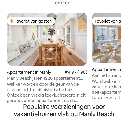
en meer.
Favoriet van gasten
Favoriet van gas
Topfavoriet van gasten
Favoriet van gas
Appartement in M
Appartement in Manly
Gemiddelde beoordeling van 4,97
4,97 (198)
Aan het strand in 
Manly Beach jaren 1920 appartement
uitzicht op de oce
Word wakker met u
met tuin, volledig gerenoveerd.
Wakker worden door de geur van de
van de veerboot
vanuit elke kamer
oceaanlucht in dit historische huis.
hoekappartement 
Ontdek een vredig toevluchtsoord in dit
karaktervol art-d
gerenoveerde appartement op de
direct aan South
Populaire voorzieningen voor
begane grond met een volledig wit
omlijsten de bran
interieur en hardhouten vloeren, een
vakantiehuizen vlak bij Manly Beach
Norfolk-pijnbom
hoekpatio en originele glas-in-
met raamzitjes me
loodramen. Manly Beach uitgeroepen
oceaan en een bal
door TripAdviser 2019 no 1 Australian