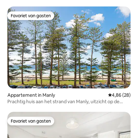
Favoriet van gasten
Favoriet van gasten
Appartement in Manly
Gemiddelde be
4,86 (28)
Prachtig huis aan het strand van Manly, uitzicht op de
surfers
Favoriet van gasten
Favoriet van gasten