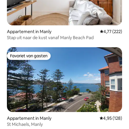
Appartement in Manly
Gemiddelde beo
4,77 (222)
Stap uit naar de kust vanaf Manly Beach Pad
Favoriet van gasten
Favoriet van gasten
Appartement in Manly
Gemiddelde beo
4,95 (128)
St Michaels, Manly