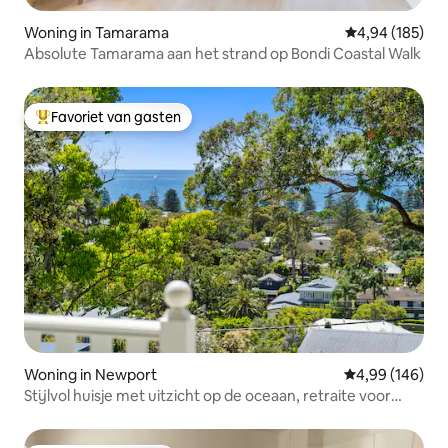
Woning in Tamarama
Gemiddelde beo
4,94 (185)
Absolute Tamarama aan het strand op Bondi Coastal Walk
Favoriet van gasten
Topfavoriet van gasten
Woning in Newport
Gemiddelde beo
4,99 (146)
Stijlvol huisje met uitzicht op de oceaan, retraite voor
koppels