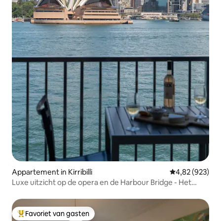
Appartement in Kirribilli
Gemiddelde beo
4,82 (923)
Luxe uitzicht op de opera en de Harbour Bridge - Het
beste in Syd
Favoriet van gasten
Topfavoriet van gasten