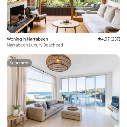
Woning in Narrabeen
Gemiddelde beo
4,97 (237)
Narrabeen Luxury Beachpad
Superhost
Superhost