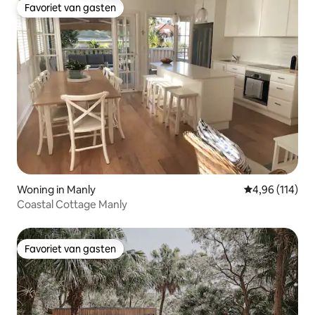
Favoriet van gasten
Favoriet van gasten
Woning in Manly
Gemiddelde beo
4,96 (114)
Coastal Cottage Manly
Favoriet van gasten
Favoriet van gasten