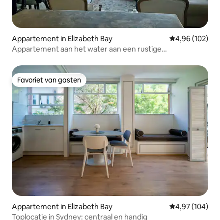
Appartement in Elizabeth Bay
Gemiddelde beo
4,96 (102)
Appartement aan het water aan een rustige
doodlopende weg
Favoriet van gasten
Favoriet van gasten
Appartement in Elizabeth Bay
Gemiddelde beo
4,97 (104)
Toplocatie in Sydney: centraal en handig