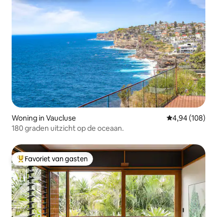
Woning in Vaucluse
Gemiddelde beo
4,94 (108)
180 graden uitzicht op de oceaan.
Favoriet van gasten
Topfavoriet van gasten