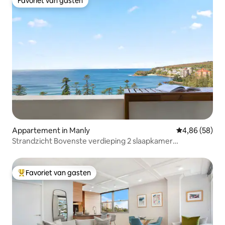
Favoriet van gasten
Favoriet van gasten
Appartement in Manly
Gemiddelde be
4,86 (58)
Strandzicht Bovenste verdieping 2 slaapkamer
appartement met zwembad en parkeerplaats
Favoriet van gasten
Topfavoriet van gasten