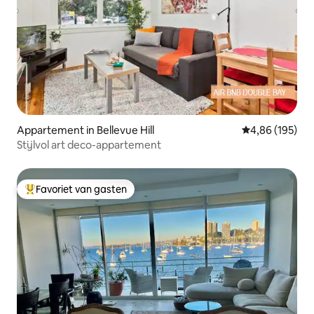
Appartement in Bellevue Hill
Gemiddelde beo
4,86 (195)
Stijlvol art deco-appartement
Favoriet van gasten
Topfavoriet van gasten