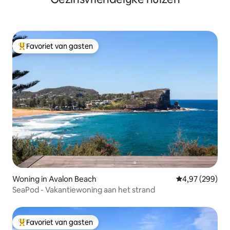
Favoriet van gasten
Topfavoriet van gasten
Woning in Avalon Beach
Gemiddelde beo
4,97 (299)
SeaPod - Vakantiewoning aan het strand
Favoriet van gasten
Topfavoriet van gasten