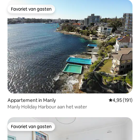
Favoriet van gasten
Favoriet van gasten
Appartement in Manly
Gemiddelde beo
4,95 (191)
Manly Holiday Harbour aan het water
Favoriet van gasten
Favoriet van gasten