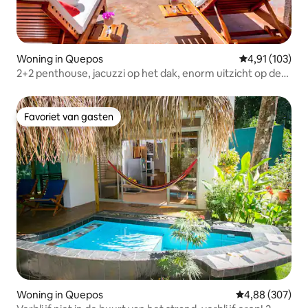
Woning in Quepos
Gemiddelde beo
4,91 (103)
2+2 penthouse, jacuzzi op het dak, enorm uitzicht op de
oceaan
Favoriet van gasten
Favoriet van gasten
Woning in Quepos
Gemiddelde beo
4,88 (307)