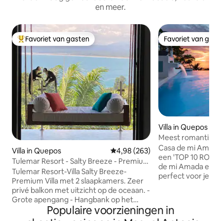
en meer.
Favoriet van gasten
Favoriet van gas
Topfavoriet van gasten
Favoriet van gas
Villa in Quepos
Meest romantische
privézwembad, uit
Casa de mi Amad
Villa in Quepos
Gemiddelde beoordeling van 4,98
4,98 (263)
een 'TOP 10 ROMAN
Tulemar Resort - Salty Breeze - Premium
de mi Amada een e
2 slaapkamers
Tulemar Resort-Villa Salty Breeze-
perfect voor je hu
Premium Villa met 2 slaapkamers. Zeer
romantisch uitje. J
privé balkon met uitzicht op de oceaan. -
vanaf het moment 
Grote apengang - Hangbank op het
luxe, heuvelachtig
Populaire voorzieningen in
balkon met een prachtig uitzicht -
slechts enkele mi
Jacuzzi op het balkon -Superfast wifi -