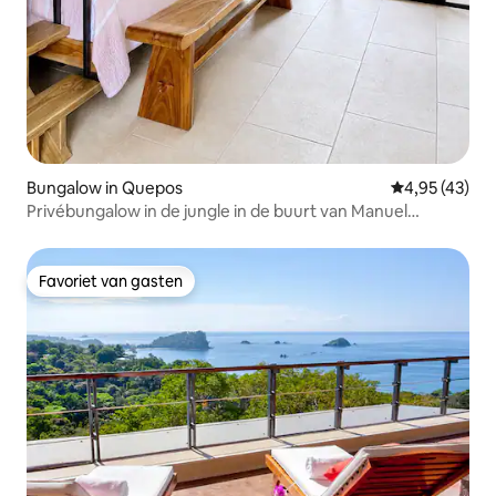
Bungalow in Quepos
Gemiddelde be
4,95 (43)
Privébungalow in de jungle in de buurt van Manuel
Antonio Beach
Favoriet van gasten
Favoriet van gasten