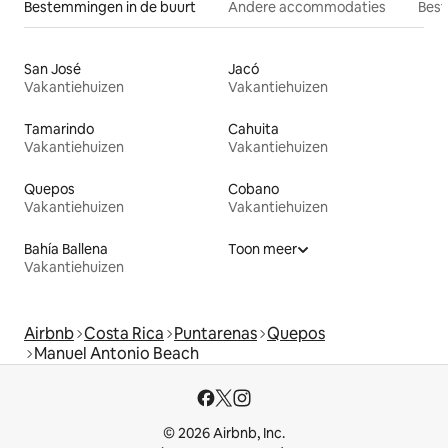
Bestemmingen in de buurt
Andere accommodaties
Best
San José
Jacó
Vakantiehuizen
Vakantiehuizen
Tamarindo
Cahuita
Vakantiehuizen
Vakantiehuizen
Quepos
Cobano
Vakantiehuizen
Vakantiehuizen
Bahía Ballena
Toon meer
Vakantiehuizen
Airbnb
Costa Rica
Puntarenas
Quepos
Manuel Antonio Beach
© 2026 Airbnb, Inc.