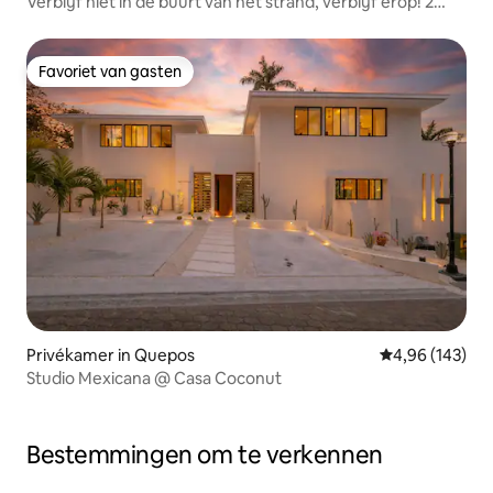
Verblijf niet in de buurt van het strand, verblijf erop! 2
slaapkamers, zwembad
Favoriet van gasten
Favoriet van gasten
Privékamer in Quepos
Gemiddelde beo
4,96 (143)
Studio Mexicana @ Casa Coconut
Bestemmingen om te verkennen