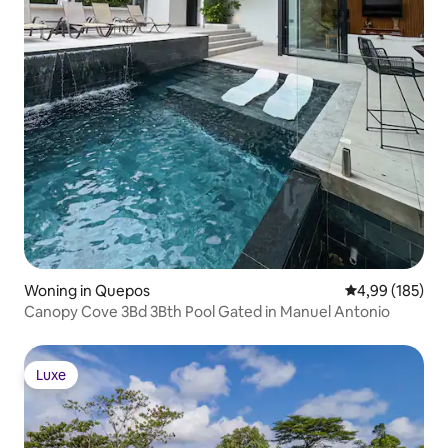
Woning in Quepos
Gemiddelde beo
4,99 (185)
Canopy Cove 3Bd 3Bth Pool Gated in Manuel Antonio
Luxe
Luxe