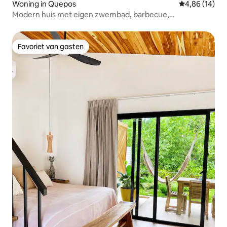
Woning in Quepos
Gemiddelde be
4,86 (14)
Modern huis met eigen zwembad, barbecue,
airconditioning.
Favoriet van gasten
Favoriet van gasten