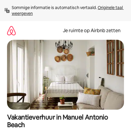
Ga
Sommige informatie is automatisch vertaald. 
Originele taal 
direct
weergeven
naar
inhoud
Je ruimte op Airbnb zetten
Vakantieverhuur in Manuel Antonio
Beach