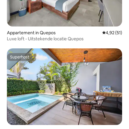
Appartement in Quepos
Gemiddelde be
4,92 (51)
Luxe loft - Uitstekende locatie Quepos
Superhost
Superhost