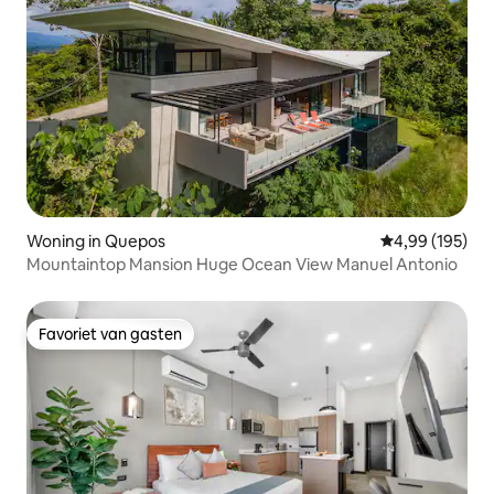
Woning in Quepos
Gemiddelde beo
4,99 (195)
Mountaintop Mansion Huge Ocean View Manuel Antonio
Favoriet van gasten
Favoriet van gasten